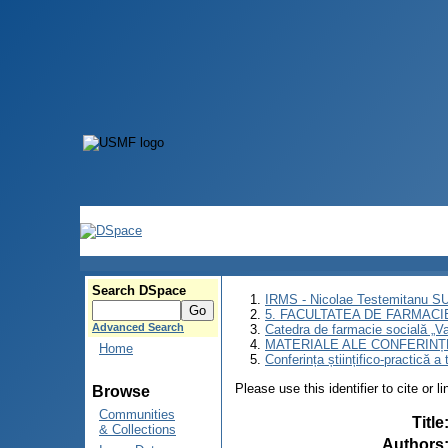
Search DSpace
IRMS - Nicolae Testemitanu 
5. FACULTATEA DE FARMACI
Advanced Search
Catedra de farmacie socială „Va
MATERIALE ALE CONFERINȚE
Home
Conferința științifico-practică a
Please use this identifier to cite or l
Browse
Communities
Title
& Collections
Authors