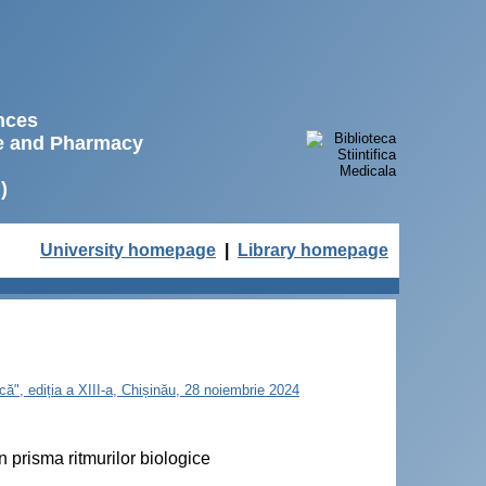
ences
ne and Pharmacy
)
University homepage
|
Library homepage
tică", ediția a XIII-a, Chișinău, 28 noiembrie 2024
n prisma ritmurilor biologice