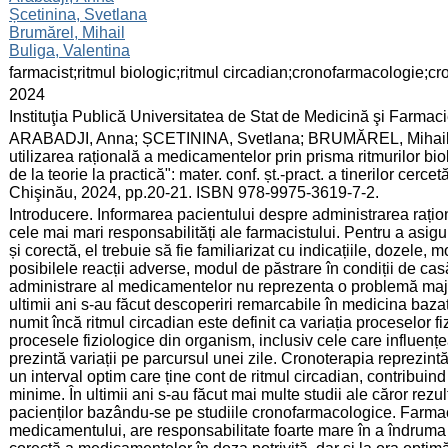
Șcetinina, Svetlana
Brumărel, Mihail
Buliga, Valentina
:
farmacist;ritmul biologic;ritmul circadian;cronofarmacologie;cr
:
2024
:
Instituţia Publică Universitatea de Stat de Medicină şi Farma
:
ARABADJI, Anna; ȘCETININA, Svetlana; BRUMĂREL, Mihail; B
utilizarea rațională a medicamentelor prin prisma ritmurilor bio
de la teorie la practică": mater. conf. șt.-pract. a tinerilor cerc
Chişinău, 2024, pp.20-21. ISBN 978-9975-3619-7-2.
:
Introducere. Informarea pacientului despre administrarea rațio
cele mai mari responsabilități ale farmacistului. Pentru a asi
și corectă, el trebuie să fie familiarizat cu indicațiile, dozele,
posibilele reacții adverse, modul de păstrare în condiții de c
administrare al medicamentelor nu reprezenta o problemă major
ultimii ani s-au făcut descoperiri remarcabile în medicina bazată
numit încă ritmul circadian este definit ca variația proceselor 
procesele fiziologice din organism, inclusiv cele care influen
prezintă variații pe parcursul unei zile. Cronoterapia reprezint
un interval optim care ține cont de ritmul circadian, contribuind
minime. În ultimii ani s-au făcut mai multe studii ale căror rezul
pacienților bazându-se pe studiile cronofarmacologice. Farmacis
medicamentului, are responsabilitate foarte mare în a îndruma ș