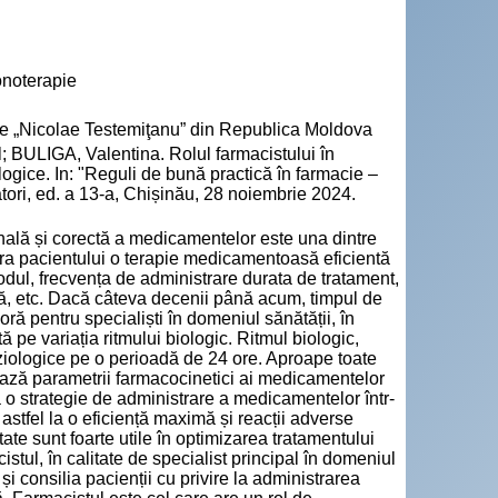
onoterapie
cie „Nicolae Testemiţanu” din Republica Moldova
ULIGA, Valentina. Rolul farmacistului în
logice. In: "Reguli de bună practică în farmacie –
etători, ed. a 13-a, Chișinău, 28 noiembrie 2024.
nală și corectă a medicamentelor este una dintre
gura pacientului o terapie medicamentoasă eficientă
 modul, frecvența de administrare durata de tratament,
asă, etc. Dacă câteva decenii până acum, timpul de
ă pentru specialiști în domeniul sănătății, în
 pe variația ritmului biologic. Ritmul biologic,
fiziologice pe o perioadă de 24 ore. Aproape toate
țează parametrii farmacocinetici ai medicamentelor
ă o strategie de administrare a medicamentelor într-
 astfel la o eficiență maximă și reacții adverse
tate sunt foarte utile în optimizarea tratamentului
tul, în calitate de specialist principal în domeniul
i consilia pacienții cu privire la administrarea