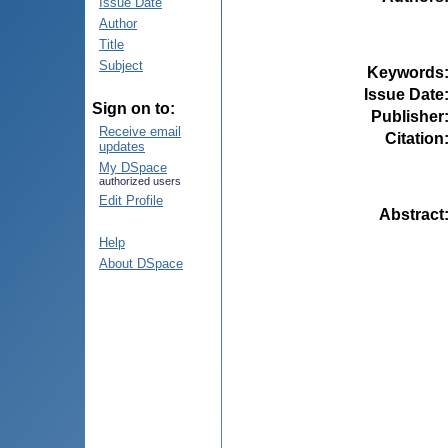
Issue Date
Author
Title
Subject
Keywords
Issue Date
Sign on to:
Publisher
Receive email
Citation
updates
My DSpace
authorized users
Edit Profile
Abstract
Help
About DSpace