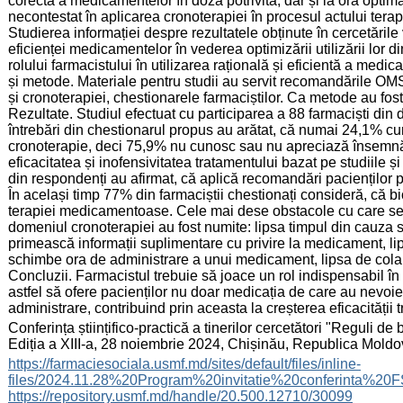
corectă a medicamentelor în doza potrivită, dar și la ora optimă
necontestat în aplicarea cronoterapiei în procesul actului tera
Studierea informației despre rezultatele obținute în cercetările 
eficienței medicamentelor în vederea optimizării utilizării lor 
rolului farmacistului în utilizarea rațională și eficientă a medic
și metode. Materiale pentru studii au servit recomandările OMS
și cronoterapiei, chestionarele farmaciștilor. Ca metode au fost 
Rezultate. Studiul efectuat cu participarea a 88 farmaciști din d
întrebări din chestionarul propus au arătat, că numai 24,1% c
cronoterapie, deci 75,9% nu cunosc sau nu apreciază însemnăta
eficacitatea și inofensivitatea tratamentului bazat pe studiile ș
din respondenți au afirmat, că aplică recomandări pacienților pr
În același timp 77% din farmaciștii chestionați consideră, că bi
terapiei medicamentoase. Cele mai dese obstacole cu care se co
domeniul cronoterapiei au fost numite: lipsa timpul din cauza su
primească informații suplimentare cu privire la medicament, lip
schimbe ora de administrare a unui medicament, lipsa de colab
Concluzii. Farmacistul trebuie să joace un rol indispensabil în
astfel să ofere pacienților nu doar medicația de care au nevoie, c
administrare, contribuind prin aceasta la creșterea eficacității 
:
Conferința științifico-practică a tinerilor cercetători "Reguli de
Ediția a XIII-a, 28 noiembrie 2024, Chișinău, Republica Mold
:
https://farmaciesociala.usmf.md/sites/default/files/inline-
files/2024.11.28%20Program%20invitatie%20conferinta%20
https://repository.usmf.md/handle/20.500.12710/30099