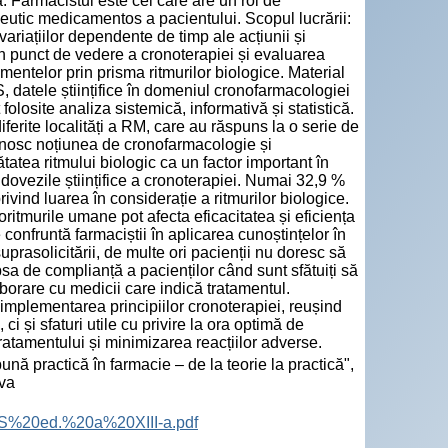
. Farmacistul este cel care are un rol de
peutic medicamentos a pacientului. Scopul lucrării:
variațiilor dependente de timp ale acțiunii și
din punct de vedere a cronoterapiei și evaluarea
amentelor prin prisma ritmurilor biologice. Material
, datele științifice în domeniul cronofarmacologiei
folosite analiza sistemică, informativă și statistică.
iferite localități a RM, care au răspuns la o serie de
unosc noțiunea de cronofarmacologie și
tea ritmului biologic ca un factor important în
i dovezile științifice a cronoterapiei. Numai 32,9 %
ivind luarea în considerație a ritmurilor biologice.
oritmurile umane pot afecta eficacitatea și eficiența
nfruntă farmaciștii în aplicarea cunoștințelor în
prasolicitării, de multe ori pacienții nu doresc să
sa de complianță a pacienților când sunt sfătuiți să
orare cu medicii care indică tratamentul.
 implementarea principiilor cronoterapiei, reușind
i și sfaturi utile cu privire la ora optimă de
tratamentului și minimizarea reacțiilor adverse.
 bună practică în farmacie – de la teorie la practică",
ova
FS%20ed.%20a%20XIII-a.pdf