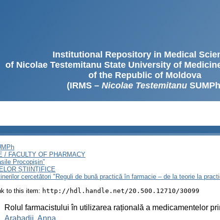
Institutional Repository in Medical Sci
of Nicolae Testemitanu State University of Medici
of the Republic of Moldova
(IRMS –
Nicolae Testemitanu
SUMPh
SUMPh
E / FACULTY OF PHARMACY
sile Procopişin”
LOR ȘTIINȚIFICE
 tinerilor cercetători "Reguli de bună practică în farmacie – de la teorie la prac
ink to this item:
http://hdl.handle.net/20.500.12710/30099
:
Rolul farmacistului în utilizarea rațională a medicamentelor pri
:
Arabadji, Anna