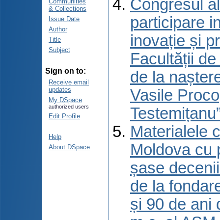
Congresul al
Communities
& Collections
participare 
Issue Date
Author
inovație și p
Title
Subject
Facultății d
Sign on to:
de la naștere
Receive email
updates
Vasile Proco
My DSpace
authorized users
Testemițanu”
Edit Profile
Materialele c
Help
Moldova cu p
About DSpace
șase decenii 
de la fondar
și 90 de ani 