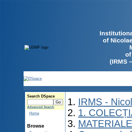
Institutio
of Nicola
of
(IRMS 
Search DSpace
IRMS - Nico
Advanced Search
1. COLECȚ
Home
MATERIALE
Browse