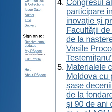
Congresul al
Communities
& Collections
participare 
Issue Date
Author
inovație și p
Title
Subject
Facultății d
Sign on to:
de la naștere
Receive email
updates
Vasile Proco
My DSpace
authorized users
Testemițanu”
Edit Profile
Materialele c
Help
Moldova cu p
About DSpace
șase decenii 
de la fondar
și 90 de ani 