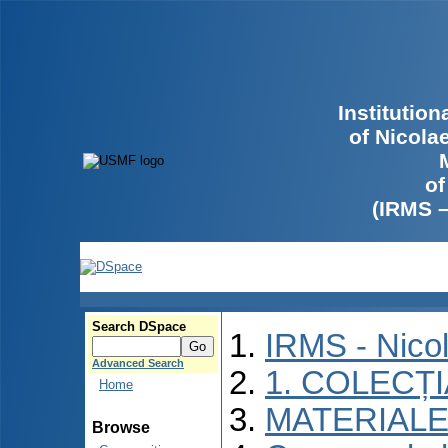
Institutio
of Nicola
of
(IRMS 
Search DSpace
IRMS - Nico
Advanced Search
1. COLECȚ
Home
MATERIALE
Browse