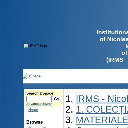
Institutio
of Nicola
of
(IRMS 
Search DSpace
IRMS - Nico
Advanced Search
1. COLECȚ
Home
MATERIALE
Browse