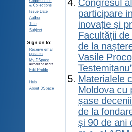
Congresul al
Communities
& Collections
participare 
Issue Date
Author
inovație și p
Title
Subject
Facultății d
Sign on to:
de la naștere
Receive email
updates
Vasile Proco
My DSpace
authorized users
Testemițanu”
Edit Profile
Materialele c
Help
Moldova cu p
About DSpace
șase decenii 
de la fondar
și 90 de ani 