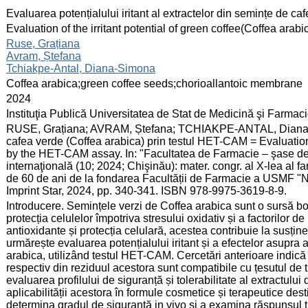
:
Evaluarea potențialului iritant al extractelor din semințe de c
:
Evaluation of the irritant potential of green coffee(Coffea ar
:
Ruse, Grațiana
Avram, Ștefana
Tchiakpe-Antal, Diana-Simona
:
Coffea arabica;green coffee seeds;chorioallantoic membrane
:
2024
:
Instituţia Publică Universitatea de Stat de Medicină şi Farma
:
RUSE, Grațiana; AVRAM, Ștefana; TCHIAKPE-ANTAL, Diana-Simo
cafea verde (Coffea arabica) prin testul HET-CAM = Evaluation o
by the HET-CAM assay. In: "Facultatea de Farmacie – şase decen
internaţională (10; 2024; Chişinău): mater. congr. al X-lea al fa
de 60 de ani de la fondarea Facultății de Farmacie a USMF "N
Imprint Star, 2024, pp. 340-341. ISBN 978-9975-3619-8-9.
:
Introducere. Semințele verzi de Coffea arabica sunt o sursă boga
protecția celulelor împotriva stresului oxidativ și a factorilor 
antioxidante și protecția celulară, acestea contribuie la susți
urmărește evaluarea potențialului iritant și a efectelor asupra
arabica, utilizând testul HET-CAM. Cercetări anterioare indică
respectiv din reziduul acestora sunt compatibile cu țesutul de ti
evaluarea profilului de siguranță și tolerabilitate al extractulu
aplicabilității acestora în formule cosmetice și terapeutice dest
determina gradul de siguranță in vivo și a examina răspunsul ti