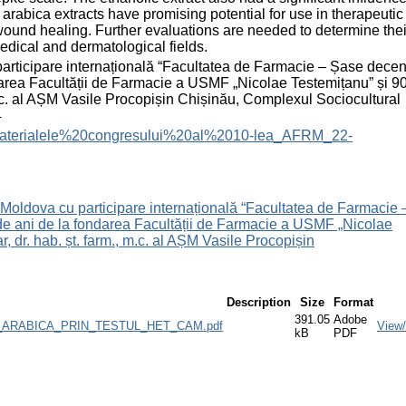
arabica extracts have promising potential for use in therapeutic
 wound healing. Further evaluations are needed to determine thei
medical and dermatological fields.
participare internațională “Facultatea de Farmacie – Șase decen
ndarea Facultății de Farmacie a USMF „Nicolae Testemițanu” și 9
, m.c. al AȘM Vasile Procopișin Chișinău, Complexul Sociocultural
4
files/Materialele%20congresului%20al%2010-lea_AFRM_22-
a Moldova cu participare internațională “Facultatea de Farmacie 
0 de ani de la fondarea Facultății de Farmacie a USMF „Nicolae
r, dr. hab. șt. farm., m.c. al AȘM Vasile Procopișin
Description
Size
Format
391.05
Adobe
ARABICA_PRIN_TESTUL_HET_CAM.pdf
View
kB
PDF