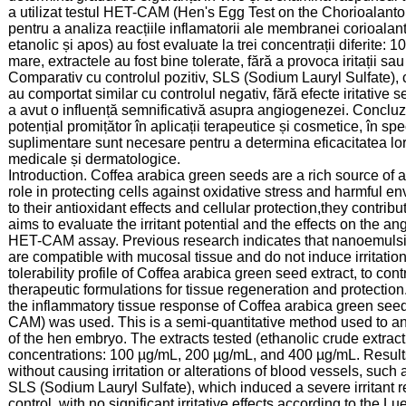
a utilizat testul HET-CAM (Hen's Egg Test on the Chorioalanto
pentru a analiza reacțiile inflamatorii ale membranei corioalan
etanolic și apos) au fost evaluate la trei concentrații diferite
mare, extractele au fost bine tolerate, fără a provoca iritații 
Comparativ cu controlul pozitiv, SLS (Sodium Lauryl Sulfate), c
au comportat similar cu controlul negativ, fără efecte iritativ
a avut o influență semnificativă asupra angiogenezei. Concluz
potențial promițător în aplicații terapeutice și cosmetice, în sp
suplimentare sunt necesare pentru a determina eficacitatea lor
medicale și dermatologice.
Introduction. Coffea arabica green seeds are a rich source of 
role in protecting cells against oxidative stress and harmful en
to their antioxidant effects and cellular protection,they contr
aims to evaluate the irritant potential and the effects on the 
HET-CAM assay. Previous research indicates that nanoemulsions
are compatible with mucosal tissue and do not induce irritation
tolerability profile of Coffea arabica green seed extract, to con
therapeutic formulations for tissue regeneration and protectio
the inflammatory tissue response of Coffea arabica green see
CAM) was used. This is a semi-quantitative method used to a
of the hen embryo. The extracts tested (ethanolic crude extract
concentrations: 100 µg/mL, 200 µg/mL, and 400 µg/mL. Results. 
without causing irritation or alterations of blood vessels, suc
SLS (Sodium Lauryl Sulfate), which induced a severe irritant r
control, with no significant irritative effects according to the 