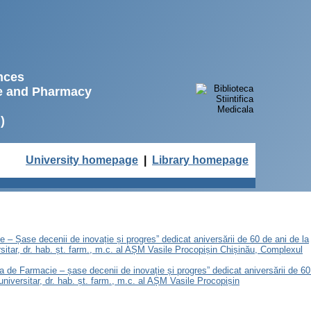
ences
ne and Pharmacy
)
University homepage
|
Library homepage
e – Șase decenii de inovație și progres” dedicat aniversării de 60 de ani de la
sitar, dr. hab. șt. farm., m.c. al AȘM Vasile Procopișin Chișinău, Complexul
ea de Farmacie – șase decenii de inovație și progres” dedicat aniversării de 60
niversitar, dr. hab. șt. farm., m.c. al AȘM Vasile Procopișin