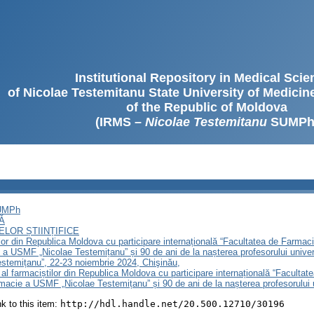
Institutional Repository in Medical Sci
of Nicolae Testemitanu State University of Medici
of the Republic of Moldova
(IRMS –
Nicolae Testemitanu
SUMPh
SUMPh
Ă
LOR ȘTIINȚIFICE
lor din Republica Moldova cu participare internațională “Facultatea de Farmaci
 a USMF „Nicolae Testemițanu” și 90 de ani de la nașterea profesorului univer
stemițanu”, 22-23 noiembrie 2024, Chişinău,
 al farmaciștilor din Republica Moldova cu participare internațională “Facultat
rmacie a USMF „Nicolae Testemițanu” și 90 de ani de la nașterea profesorului u
ink to this item:
http://hdl.handle.net/20.500.12710/30196