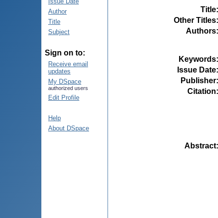
Issue Date
Title
Author
Other Titles
Title
Authors
Subject
Sign on to:
Keywords
Receive email
Issue Date
updates
Publisher
My DSpace
authorized users
Citation
Edit Profile
Help
About DSpace
Abstract