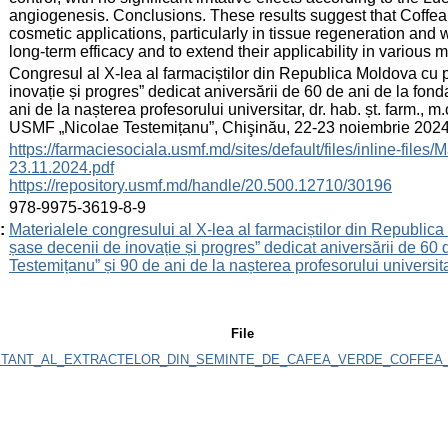
angiogenesis. Conclusions. These results suggest that Coffea 
cosmetic applications, particularly in tissue regeneration and
long-term efficacy and to extend their applicability in various 
:
Congresul al X-lea al farmaciștilor din Republica Moldova cu 
inovație și progres” dedicat aniversării de 60 de ani de la fo
ani de la nașterea profesorului universitar, dr. hab. șt. farm.
USMF „Nicolae Testemițanu”, Chişinău, 22-23 noiembrie 202
:
https://farmaciesociala.usmf.md/sites/default/files/inline-
23.11.2024.pdf
https://repository.usmf.md/handle/20.500.12710/30196
:
978-9975-3619-8-9
:
Materialele congresului al X-lea al farmaciștilor din Republic
șase decenii de inovație și progres” dedicat aniversării de 6
Testemițanu” și 90 de ani de la nașterea profesorului universita
File
ITANT_AL_EXTRACTELOR_DIN_SEMINTE_DE_CAFEA_VERDE_COFFEA_