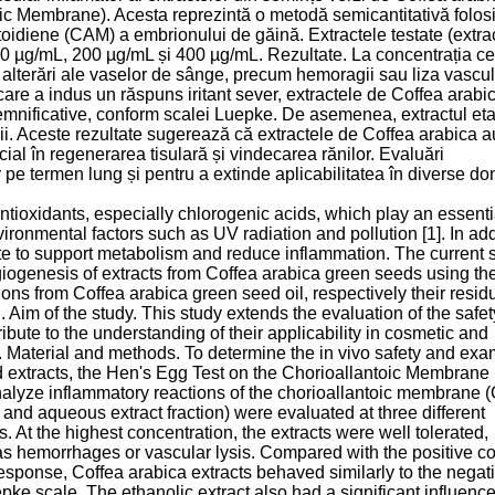
ic Membrane). Acesta reprezintă o metodă semicantitativă folosi
toidiene (CAM) a embrionului de găină. Extractele testate (extra
: 100 µg/mL, 200 µg/mL și 400 µg/mL. Rezultate. La concentrația c
sau alterări ale vaselor de sânge, precum hemoragii sau liza vascul
are a indus un răspuns iritant sever, extractele de Coffea arabic
e semnificative, conform scalei Luepke. De asemenea, extractul et
ii. Aceste rezultate sugerează că extractele de Coffea arabica a
ecial în regenerarea tisulară și vindecarea rănilor. Evaluări
 pe termen lung și pentru a extinde aplicabilitatea în diverse do
antioxidants, especially chlorogenic acids, which play an essenti
vironmental factors such as UV radiation and pollution [1]. In add
ibute to support metabolism and reduce inflammation. The current 
angiogenesis of extracts from Coffea arabica green seeds using th
 from Coffea arabica green seed oil, respectively their residu
. Aim of the study. This study extends the evaluation of the safe
tribute to the understanding of their applicability in cosmetic and
n. Material and methods. To determine the in vivo safety and ex
d extracts, the Hen's Egg Test on the Chorioallantoic Membrane
nalyze inflammatory reactions of the chorioallantoic membrane
 and aqueous extract fraction) were evaluated at three different
At the highest concentration, the extracts were well tolerated,
h as hemorrhages or vascular lysis. Compared with the positive co
esponse, Coffea arabica extracts behaved similarly to the negat
Luepke scale. The ethanolic extract also had a significant influenc