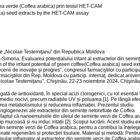
afea verde (Coffea arabica) prin testul HET-CAM
abica) seed extracts by the HET-CAM assay
cie „Nicolae Testemiţanu” din Republica Moldova
na. Evaluarea potențialului iritant al extractelor din semin
f the irritant potential of green coffee(Coffea arabica) seed ext
ii de inovaţie şi progres", congresul farmaciştilor cu particip
rmaciştilor din Rep. Moldova cu particip. internaţ. dedicat aniver
icolae Testemițanu", Chişinău, 22-23 noiembrie 2024. Chişinău
tă de antioxidanți, în special acizi clorogenici, cu rol esențial 
de mediu nocivi, precum radiațiile UV și poluarea [1]. Pe lângă efe
nerea metabolismului și reducerea inflamației. Prezentul studiu
 angiogenezei ale extractelor din semințe netorefiate de Coffea
 faptul că nanoemulsiile din uleiul de semințe verzi de Coffea ar
p mucoasă și nu induc iritații [2]. Scopul lucrării. Acest studiu e
i din semințe verzi de Coffea arabica, pentru a contribui la înțele
inate regenerării și protecției tisulare. Material și metodă: Pentru
sular inflamator al extractelor din semințe verzi de Coffea arabic