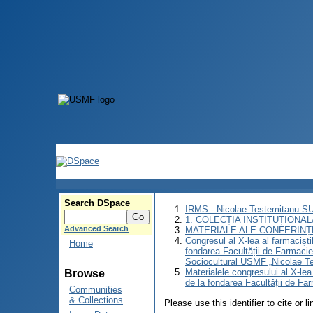
Search DSpace
IRMS - Nicolae Testemitanu 
1. COLECȚIA INSTITUȚIONAL
Advanced Search
MATERIALE ALE CONFERINȚE
Congresul al X-lea al farmaciști
Home
fondarea Facultății de Farmacie
Sociocultural USMF „Nicolae Te
Materialele congresului al X-lea
Browse
de la fondarea Facultății de Fa
Communities
& Collections
Please use this identifier to cite or l