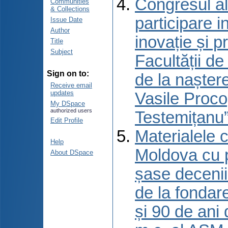
Congresul al
Communities
& Collections
participare 
Issue Date
Author
inovație și p
Title
Subject
Facultății d
Sign on to:
de la naștere
Receive email
updates
Vasile Proco
My DSpace
authorized users
Testemițanu”
Edit Profile
Materialele c
Help
Moldova cu p
About DSpace
șase decenii 
de la fondar
și 90 de ani 