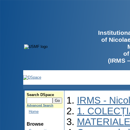
Institutio
of Nicola
of
(IRMS 
Search DSpace
IRMS - Nico
Advanced Search
1. COLECȚ
Home
MATERIALE
Browse