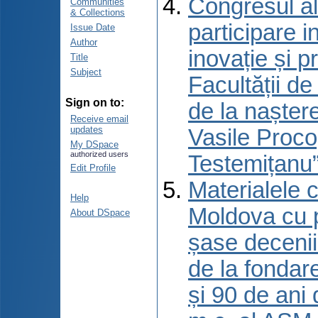
Congresul al
Communities
& Collections
participare 
Issue Date
Author
inovație și p
Title
Subject
Facultății d
Sign on to:
de la naștere
Receive email
updates
Vasile Proco
My DSpace
authorized users
Testemițanu”
Edit Profile
Materialele c
Help
Moldova cu p
About DSpace
șase decenii 
de la fondar
și 90 de ani 