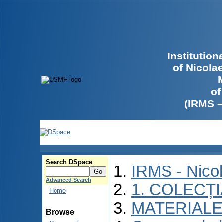
Institutio
of Nicola
of
(IRMS 
Search DSpace
IRMS - Nico
Advanced Search
1. COLECȚ
Home
MATERIALE
Browse