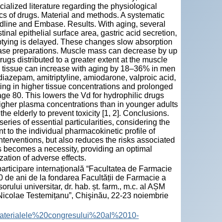
ialized literature regarding the physiological
ics of drugs. Material and methods. A systematic
edline and Embase. Results. With aging, several
nal epithelial surface area, gastric acid secretion,
mptying is delayed. These changes slow absorption
lease preparations. Muscle mass can decrease by up
rugs distributed to a greater extent at the muscle
se tissue can increase with aging by 18–36% in men
iazepam, amitriptyline, amiodarone, valproic acid,
lting in higher tissue concentrations and prolonged
ge 80. This lowers the Vd for hydrophilic drugs
o higher plasma concentrations than in younger adults
 elderly to prevent toxicity [1, 2]. Conclusions.
eries of essential particularities, considering the
 to the individual pharmacokinetic profile of
interventions, but also reduces the risks associated
es becomes a necessity, providing an optimal
ation of adverse effects.
participare internațională “Facultatea de Farmacie
60 de ani de la fondarea Facultății de Farmacie a
ului universitar, dr. hab. șt. farm., m.c. al AȘM
icolae Testemițanu”, Chişinău, 22-23 noiembrie
les/Materialele%20congresului%20al%2010-