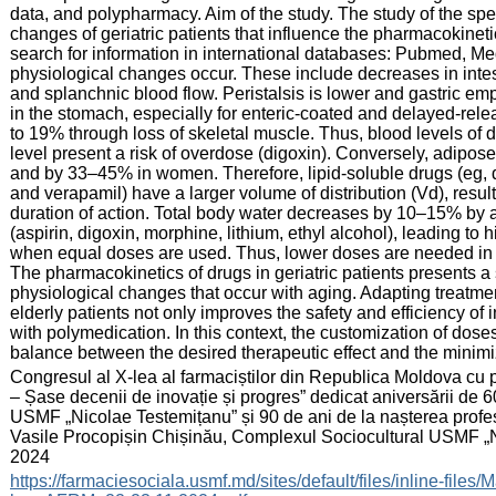
data, and polypharmacy. Aim of the study. The study of the spec
changes of geriatric patients that influence the pharmacokinet
search for information in international databases: Pubmed, M
physiological changes occur. These include decreases in intesti
and splanchnic blood flow. Peristalsis is lower and gastric e
in the stomach, especially for enteric-coated and delayed-re
to 19% through loss of skeletal muscle. Thus, blood levels of d
level present a risk of overdose (digoxin). Conversely, adipo
and by 33–45% in women. Therefore, lipid-soluble drugs (eg, d
and verapamil) have a larger volume of distribution (Vd), resu
duration of action. Total body water decreases by 10–15% by a
(aspirin, digoxin, morphine, lithium, ethyl alcohol), leading t
when equal doses are used. Thus, lower doses are needed in the
The pharmacokinetics of drugs in geriatric patients presents a s
physiological changes that occur with aging. Adapting treatment
elderly patients not only improves the safety and efficiency of 
with polymedication. In this context, the customization of dos
balance between the desired therapeutic effect and the minimiz
:
Congresul al X-lea al farmaciștilor din Republica Moldova cu 
– Șase decenii de inovație și progres” dedicat aniversării de 
USMF „Nicolae Testemițanu” și 90 de ani de la nașterea profesor
Vasile Procopișin Chișinău, Complexul Sociocultural USMF „N
2024
:
https://farmaciesociala.usmf.md/sites/default/files/inline-fi