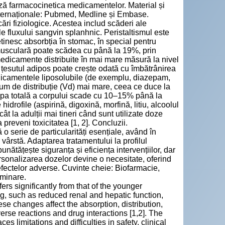
țează farmacocinetica medicamentelor. Material și
internaționale: Pubmed, Medline și Embase.
ări fiziologice. Acestea includ scăderi ale
 ale fluxului sangvin splanhnic. Peristaltismul este
cetinesc absorbția în stomac, în special pentru
 musculară poate scădea cu până la 19%, prin
 medicamente distribuite în mai mare măsură la nivel
 țesutul adipos poate crește odată cu îmbătrânirea
dicamentele liposolubile (de exemplu, diazepam,
lum de distribuție (Vd) mai mare, ceea ce duce la
. Apa totală a corpului scade cu 10–15% până la
rofile (aspirină, digoxină, morfină, litiu, alcoolul
t la adulții mai tineri când sunt utilizate doze
 preveni toxicitatea [1, 2]. Concluzii.
o serie de particularități esențiale, având în
vârstă. Adaptarea tratamentului la profilul
unătățește siguranța și eficiența intervențiilor, dar
ersonalizarea dozelor devine o necesitate, oferind
 efectelor adverse. Cuvinte cheie: Biofarmacie,
iminare.
fers significantly from that of the younger
g, such as reduced renal and hepatic function,
se changes affect the absorption, distribution,
erse reactions and drug interactions [1,2]. The
s limitations and difficulties in safety, clinical