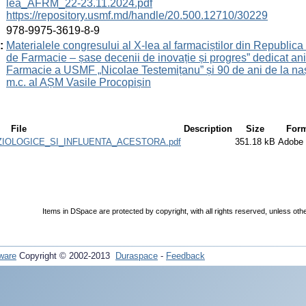
lea_AFRM_22-23.11.2024.pdf
https://repository.usmf.md/handle/20.500.12710/30229
:
978-9975-3619-8-9
:
Materialele congresului al X-lea al farmaciștilor din Republica
de Farmacie – șase decenii de inovație și progres” dedicat aniv
Farmacie a USMF „Nicolae Testemițanu” și 90 de ani de la nașter
m.c. al AȘM Vasile Procopișin
File
Description
Size
Form
IZIOLOGICE_SI_INFLUENTA_ACESTORA.pdf
351.18 kB
Adobe
Items in DSpace are protected by copyright, with all rights reserved, unless oth
ware
Copyright © 2002-2013
Duraspace
-
Feedback