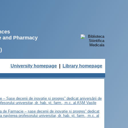
ences
ne and Pharmacy
)
University homepage
|
Library homepage
e – Șase decenii de inovație și progres” dedicat aniversării de
sorului universitar, dr. hab. șt. farm., m.c. al AȘM Vasile
tea de Farmacie – șase decenii de inovație și progres” dedicat
nașterea profesorului universitar, dr. hab. șt. farm., m.c. al