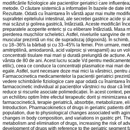
modificările fiziologice ale pacienților geriatrici care influen
metode. O căutare sistemică a informației în bazele de date 
Rezultate. Odată cu înaintarea în vârstă apar mai multe modific
suprafeței epiteliului intestinal, ale secreției gastrice acide și
mai scăzut și golirea gastrică, întârziată. Aceste modificări în
preparatele acoperite enteric și cu eliberare întârziată. Masa
pierderea mușchilor scheletici. Astfel, nivelurile sangvine de
muscular prezintă un risc de supradozaj (digoxină). În schimb,
cu 18–36% la bărbați și cu 33–45% la femei. Prin urmare, me
amitriptilină, amiodaronă, acid valproic și verapamil) au un vo
concentrații tisulare mai mari și durată prelungită de acțiune
vârsta de 80 de ani. Acest lucru scade Vd pentru medicamente hid
etilic), ceea ce conduce la concentrații plasmatice mai mari decâ
egale. Astfel, sunt necesare doze mai mici la vârstnici, pentru a
Farmacocinetica medicamentelor la pacienții geriatrici prezintă 
vedere schimbările fiziologice care apar odată cu înaintarea în 
farmacocinetic individual al pacienților vârstnici nu doar că îmb
reduce și riscurile asociate polimedicației. În acest context, p
un echilibru optim între efectul terapeutic dorit și minimizarea
farmacocinetică, terapie geriatrică, absorbție, metabolizare, el
Introduction. Pharmacokinetics of drugs in geriatric patients dif
population, due to physiological changes associated with agin
changes in body composition, and variations in gastric pH. The
metabolism and elimination of drugs, increasing the risk of adv
development of drugs with reference to the geriatric segment face