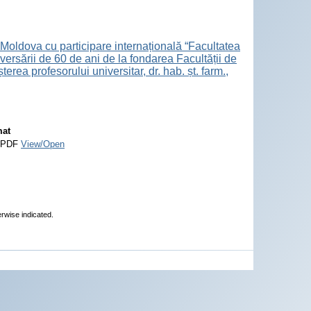
 Moldova cu participare internațională “Facultatea
ersării de 60 de ani de la fondarea Facultății de
ea profesorului universitar, dr. hab. șt. farm.,
at
 PDF
View/Open
erwise indicated.