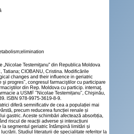
ă
etabolism;elimination
cie „Nicolae Testemiţanu” din Republica Moldova
atiana; CIOBANU, Cristina. Modificările
ogical changes and their influence in geriatric
 şi progres", congresul farmaciştilor cu participare
rmaciştilor din Rep. Moldova cu particip. internaţ.
 Farmacie a USMF "Nicolae Testemițanu", Chişinău,
-239. ISBN 978-9975-3619-8-9.
rici diferă semnificativ de cea a populației mai
n vârstă, precum reducerea funcției renale și
ului gastric. Aceste schimbări afectează absorbția,
d riscul de reacții adverse și interacțiuni
a segmentul geriatric întâmpină limitări și
ucrării. Studiul literaturii de specialitate referitor la