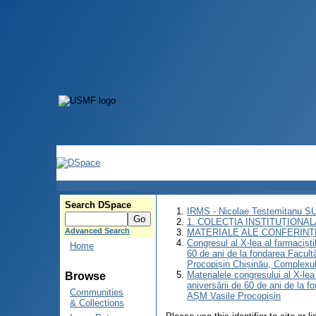
Search DSpace
IRMS - Nicolae Testemitanu 
1. COLECȚIA INSTITUȚIONAL
Advanced Search
MATERIALE ALE CONFERINȚE
Congresul al X-lea al farmaciști
Home
60 de ani de la fondarea Facult
Procopișin Chișinău, Complexul
Materialele congresului al X-lea
Browse
aniversării de 60 de ani de la f
Communities
AȘM Vasile Procopișin
& Collections