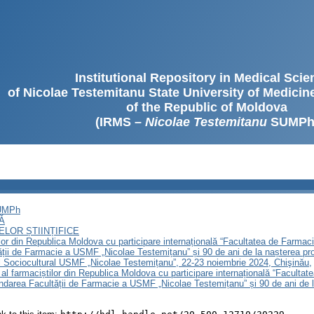
Institutional Repository in Medical Sci
of Nicolae Testemitanu State University of Medici
of the Republic of Moldova
(IRMS –
Nicolae Testemitanu
SUMPh
SUMPh
Ă
LOR ȘTIINȚIFICE
lor din Republica Moldova cu participare internațională “Facultatea de Farmaci
ății de Farmacie a USMF „Nicolae Testemițanu” și 90 de ani de la nașterea profe
 Sociocultural USMF „Nicolae Testemițanu”, 22-23 noiembrie 2024, Chişinău,
 al farmaciștilor din Republica Moldova cu participare internațională “Faculta
ondarea Facultății de Farmacie a USMF „Nicolae Testemițanu” și 90 de ani de la 