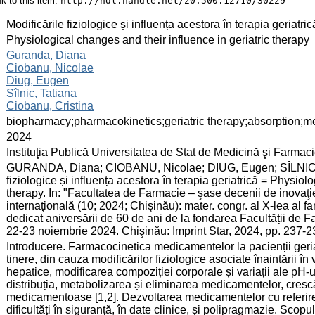
ink to this item:
http://hdl.handle.net/20.500.12710/30229
:
Modificările fiziologice și influența acestora în terapia geriatric
:
Physiological changes and their influence in geriatric therapy
:
Guranda, Diana
Ciobanu, Nicolae
Diug, Eugen
Sîlnic, Tatiana
Ciobanu, Cristina
:
biopharmacy;pharmacokinetics;geriatric therapy;absorption;m
:
2024
:
Instituţia Publică Universitatea de Stat de Medicină şi Farma
:
GURANDA, Diana; CIOBANU, Nicolae; DIUG, Eugen; SÎLNIC, T
fiziologice și influența acestora în terapia geriatrică = Physiol
therapy. In: "Facultatea de Farmacie – şase decenii de inovaţie
internaţională (10; 2024; Chişinău): mater. congr. al X-lea al fa
dedicat aniversării de 60 de ani de la fondarea Facultății de
22-23 noiembrie 2024. Chişinău: Imprint Star, 2024, pp. 237
:
Introducere. Farmacocinetica medicamentelor la pacienții geriat
tinere, din cauza modificărilor fiziologice asociate înaintării î
hepatice, modificarea compoziției corporale și variații ale pH-
distribuția, metabolizarea și eliminarea medicamentelor, crescân
medicamentoase [1,2]. Dezvoltarea medicamentelor cu referire l
dificultăți în siguranță, în date clinice, și polipragmazie. Scopul l