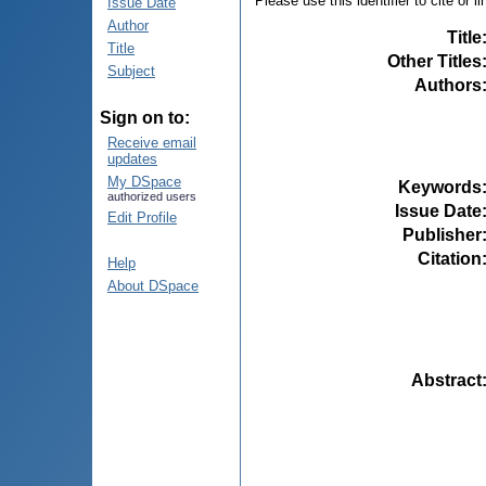
Please use this identifier to cite or l
Issue Date
Author
Title
Title
Other Titles
Subject
Authors
Sign on to:
Receive email
updates
My DSpace
Keywords
authorized users
Issue Date
Edit Profile
Publisher
Citation
Help
About DSpace
Abstract