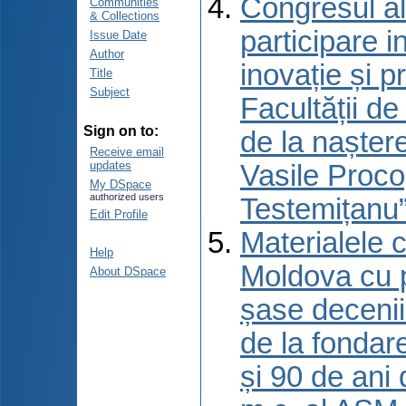
Congresul al
Communities
& Collections
participare 
Issue Date
Author
inovație și p
Title
Subject
Facultății d
Sign on to:
de la naștere
Receive email
updates
Vasile Proco
My DSpace
authorized users
Testemițanu”
Edit Profile
Materialele c
Help
Moldova cu p
About DSpace
șase decenii 
de la fondar
și 90 de ani 