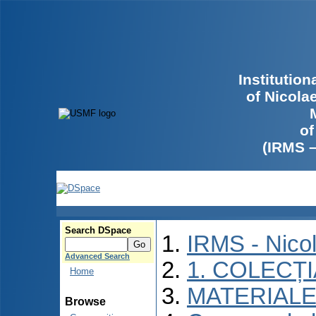
Institutio
of Nicola
of
(IRMS 
Search DSpace
IRMS - Nico
Advanced Search
1. COLECȚ
Home
MATERIALE
Browse