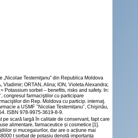
cie „Nicolae Testemiţanu” din Republica Moldova
Vladimir; ORTAN, Alina; ION, Violeta Alexandra;
 = Potassium sorbet – benefits, risks and safety. In:
, congresul farmaciştilor cu participare
rmaciştilor din Rep. Moldova cu particip. internaţ.
 Farmacie a USMF "Nicolae Testemițanu", Chişinău,
-254. ISBN 978-9975-3619-8-9.
 pe scară largă în calitate de conservant, fapt care
duse alimentare, farmaceutice și cosmetice [1].
iilor și mucegaiurilor, dar are o acțiune mai
38000 t sorbat de potasiu denotă importanța