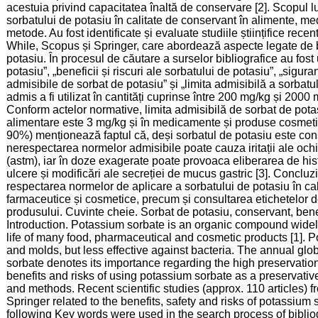
acestuia privind capacitatea înaltă de conservare [2]. Scopul lucr
sorbatului de potasiu în calitate de conservant în alimente, m
metode. Au fost identificate și evaluate studiile științifice rece
While, Scopus și Springer, care abordează aspecte legate de ben
potasiu. În procesul de căutare a surselor bibliografice au fost
potasiu”, „beneficii și riscuri ale sorbatului de potasiu”, „sigu
admisibile de sorbat de potasiu” și „limita admisibilă a sorbatu
admis a fi utilizat în cantități cuprinse între 200 mg/kg și 2000
Conform actelor normative, limita admisibilă de sorbat de pota
alimentare este 3 mg/kg și în medicamente și produse cosmetic
90%) menționează faptul că, deși sorbatul de potasiu este consi
nerespectarea normelor admisibile poate cauza iritații ale ochilor,
(astm), iar în doze exagerate poate provoaca eliberarea de his
ulcere și modificări ale secreției de mucus gastric [3]. Concluz
respectarea normelor de aplicare a sorbatului de potasiu în ca
farmaceutice și cosmetice, precum și consultarea etichetelor d
produsului. Cuvinte cheie. Sorbat de potasiu, conservant, benefi
Introduction. Potassium sorbate is an organic compound widel
life of many food, pharmaceutical and cosmetic products [1]. P
and molds, but less effective against bacteria. The annual glo
sorbate denotes its importance regarding the high preservation 
benefits and risks of using potassium sorbate as a preservati
and methods. Recent scientific studies (approx. 110 articles) 
Springer related to the benefits, safety and risks of potassium
following Key words were used in the search process of biblio