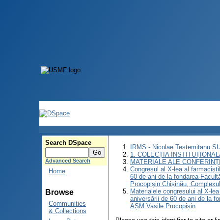
Search DSpace
IRMS - Nicolae Testemitanu 
1. COLECȚIA INSTITUȚIONAL
Advanced Search
MATERIALE ALE CONFERINȚE
Congresul al X-lea al farmaciști
Home
60 de ani de la fondarea Facult
Procopișin Chișinău, Complexul
Materialele congresului al X-lea
Browse
aniversării de 60 de ani de la f
Communities
AȘM Vasile Procopișin
& Collections