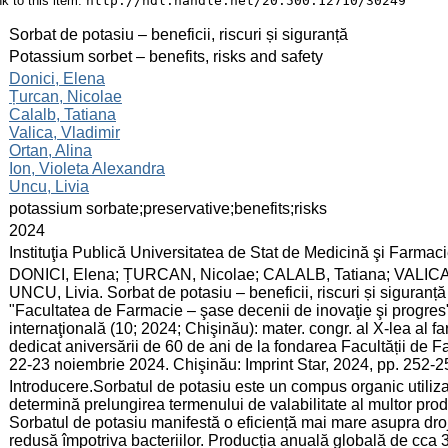
ink to this item:
http://hdl.handle.net/20.500.12710/30249
:
Sorbat de potasiu – beneficii, riscuri și siguranță
:
Potassium sorbet – benefits, risks and safety
:
Donici, Elena
Țurcan, Nicolae
Calalb, Tatiana
Valica, Vladimir
Ortan, Alina
Ion, Violeta Alexandra
Uncu, Livia
:
potassium sorbate;preservative;benefits;risks
:
2024
:
Instituţia Publică Universitatea de Stat de Medicină şi Farma
:
DONICI, Elena; ȚURCAN, Nicolae; CALALB, Tatiana; VALICA, 
UNCU, Livia. Sorbat de potasiu – beneficii, riscuri și siguranță
"Facultatea de Farmacie – şase decenii de inovaţie şi progres"
internaţională (10; 2024; Chişinău): mater. congr. al X-lea al fa
dedicat aniversării de 60 de ani de la fondarea Facultății de
22-23 noiembrie 2024. Chişinău: Imprint Star, 2024, pp. 252
:
Introducere.Sorbatul de potasiu este un compus organic utilizat
determină prelungirea termenului de valabilitate al multor pro
Sorbatul de potasiu manifestă o eficiență mai mare asupra drojd
redusă împotriva bacteriilor. Producția anuală globală de cca 