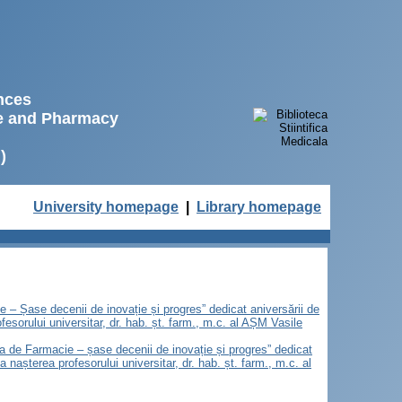
ences
ne and Pharmacy
)
University homepage
|
Library homepage
e – Șase decenii de inovație și progres” dedicat aniversării de
sorului universitar, dr. hab. șt. farm., m.c. al AȘM Vasile
tea de Farmacie – șase decenii de inovație și progres” dedicat
nașterea profesorului universitar, dr. hab. șt. farm., m.c. al