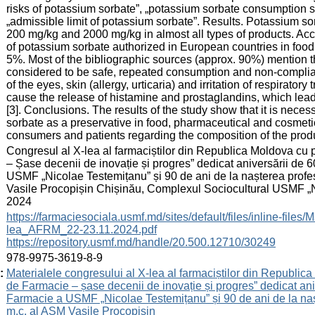
risks of potassium sorbate”, „potassium sorbate consumption 
„admissible limit of potassium sorbate”. Results. Potassium s
200 mg/kg and 2000 mg/kg in almost all types of products. Acco
of potassium sorbate authorized in European countries in food
5%. Most of the bibliographic sources (approx. 90%) mention th
considered to be safe, repeated consumption and non-complian
of the eyes, skin (allergy, urticaria) and irritation of respirato
cause the release of histamine and prostaglandins, which lead
[3]. Conclusions. The results of the study show that it is nece
sorbate as a preservative in food, pharmaceutical and cosmetic
consumers and patients regarding the composition of the prod
:
Congresul al X-lea al farmaciștilor din Republica Moldova cu 
– Șase decenii de inovație și progres” dedicat aniversării de 
USMF „Nicolae Testemițanu” și 90 de ani de la nașterea profesor
Vasile Procopișin Chișinău, Complexul Sociocultural USMF „N
2024
:
https://farmaciesociala.usmf.md/sites/default/files/inline-fi
lea_AFRM_22-23.11.2024.pdf
https://repository.usmf.md/handle/20.500.12710/30249
:
978-9975-3619-8-9
:
Materialele congresului al X-lea al farmaciștilor din Republica
de Farmacie – șase decenii de inovație și progres” dedicat aniv
Farmacie a USMF „Nicolae Testemițanu” și 90 de ani de la nașter
m.c. al AȘM Vasile Procopișin