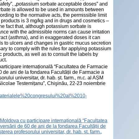
safety”, „potassium sorbate acceptable doses” and
orbate is allowed to be used in amounts between
rding to the normative acts, the permissible limit
 products is 3 mg/kg and in drugs and cosmetics –
e fact that, although potassium sorbate is
ce with the admissible norms can cause irritation
ry tract (asthma), and in exaggerated doses it can
s to ulcers and changes in gastric mucus secretion
ssary to comply with the rules for applying potassium
 products, as well as to consult the labels by
uct.
participare internațională “Facultatea de Farmacie
60 de ani de la fondarea Facultății de Farmacie a
ului universitar, dr. hab. șt. farm., m.c. al AȘM
icolae Testemițanu”, Chişinău, 22-23 noiembrie
les/Materialele%20congresului%20al%2010-
 Moldova cu participare internațională “Facultatea
ersării de 60 de ani de la fondarea Facultății de
ea profesorului universitar, dr. hab. șt. farm.,