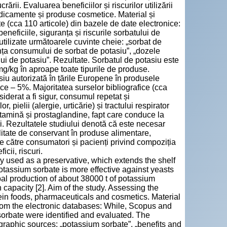
ării. Evaluarea beneficiilor și riscurilor utilizării
edicamente și produse cosmetice. Material și
nte (cca 110 articole) din bazele de date electronice:
eficiile, siguranța și riscurile sorbatului de
 utilizate următoarele cuvinte cheie: „sorbat de
ranța consumului de sorbat de potasiu”, „dozele
lui de potasiu”. Rezultate. Sorbatul de potasiu este
 mg/kg în aproape toate tipurile de produse.
siu autorizată în țările Europene în produsele
e – 5%. Majoritatea surselor bibliografice (cca
derat a fi sigur, consumul repetat și
 pielii (alergie, urticărie) și tractului respirator
tamină și prostaglandine, fapt care conduce la
ii. Rezultatele studiului denotă că este necesar
litate de conservant în produse alimentare,
e către consumatori și pacienți privind compoziția
cii, riscuri.
y used as a preservative, which extends the shelf
otassium sorbate is more effective against yeasts
bal production of about 38000 t of potassium
capacity [2]. Aim of the study. Assessing the
vein foods, pharmaceuticals and cosmetics. Material
from the electronic databases: While, Scopus and
 sorbate were identified and evaluated. The
graphic sources: „potassium sorbate”, „benefits and