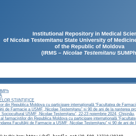
Institutional Repository in Medical Sci
of Nicolae Testemitanu State University of Medici
of the Republic of Moldova
(IRMS –
Nicolae Testemitanu
SUMPh
SUMPh
Ă
LOR ȘTIINȚIFICE
lor din Republica Moldova cu participare internațională “Facultatea de Farmaci
ății de Farmacie a USMF „Nicolae Testemițanu” și 90 de ani de la nașterea profe
 Sociocultural USMF „Nicolae Testemițanu”, 22-23 noiembrie 2024, Chişinău,
 al farmaciștilor din Republica Moldova cu participare internațională “Faculta
ondarea Facultății de Farmacie a USMF „Nicolae Testemițanu” și 90 de ani de la 