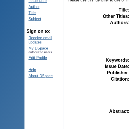
Please use this identifier to cite or l
Issue Date
Author
Title
Title
Other Titles
Subject
Authors
Sign on to:
Receive email
updates
My DSpace
authorized users
Edit Profile
Keywords
Issue Date
Help
Publisher
About DSpace
Citation
Abstract