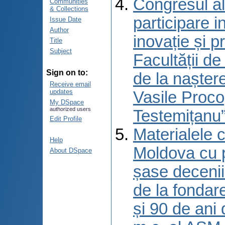
Congresul al
Communities
& Collections
participare 
Issue Date
Author
inovație și p
Title
Subject
Facultății d
Sign on to:
de la naștere
Receive email
updates
Vasile Proco
My DSpace
authorized users
Testemițanu”
Edit Profile
Materialele c
Help
Moldova cu p
About DSpace
șase decenii 
de la fondar
și 90 de ani 