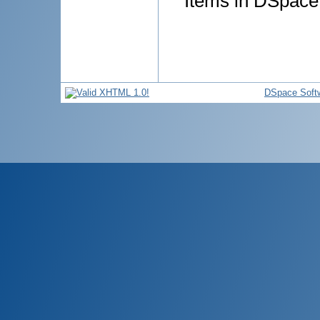
Items in DSpace 
DSpace Soft