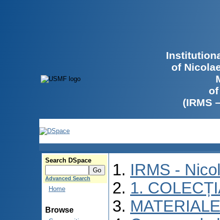
Institutio
of Nicola
of
(IRMS 
Search DSpace
IRMS - Nico
Advanced Search
1. COLECȚ
Home
MATERIALE
Browse