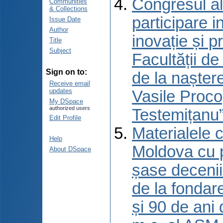
Congresul al
Communities
& Collections
participare 
Issue Date
Author
inovație și p
Title
Subject
Facultății d
Sign on to:
de la naștere
Receive email
updates
Vasile Proco
My DSpace
authorized users
Testemițanu”
Edit Profile
Materialele c
Help
Moldova cu p
About DSpace
șase decenii 
de la fondar
și 90 de ani 