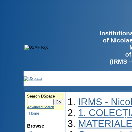
Institutio
of Nicola
of
(IRMS 
Search DSpace
IRMS - Nico
Advanced Search
1. COLECȚ
Home
MATERIALE
Browse