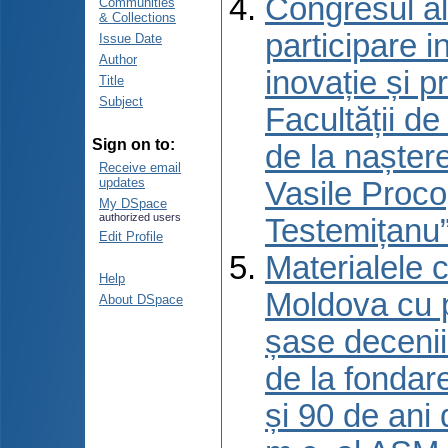
Congresul al
Communities
& Collections
participare 
Issue Date
Author
inovație și p
Title
Subject
Facultății d
Sign on to:
de la naștere
Receive email
updates
Vasile Proco
My DSpace
authorized users
Testemițanu”
Edit Profile
Materialele c
Help
Moldova cu p
About DSpace
șase decenii 
de la fondar
și 90 de ani 