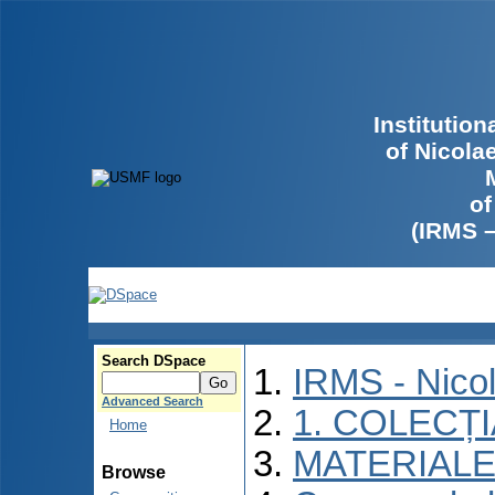
Institutio
of Nicola
of
(IRMS 
Search DSpace
IRMS - Nico
Advanced Search
1. COLECȚ
Home
MATERIALE
Browse