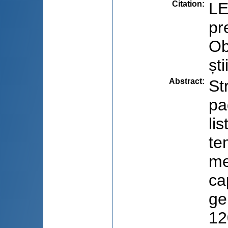
Citation
:
LE
pr
Ob
șt
Abstract
:
St
pa
li
te
me
ca
ge
12