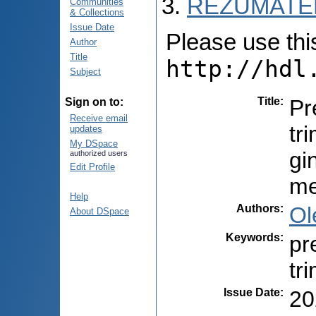
REZUMATEL
Communities
& Collections
Issue Date
Please use this 
Author
Title
http://hdl
Subject
Title
:
Pr
Sign on to:
Receive email
tr
updates
My DSpace
gi
authorized users
Edit Profile
me
Help
Authors
:
Ol
About DSpace
Keywords
:
pr
tr
Issue Date
:
20