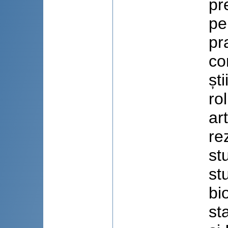
pr
pe
pr
co
șt
ro
ar
re
st
st
bi
st