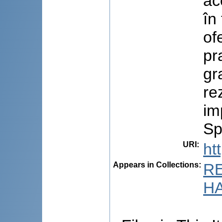
ac
în
of
pr
gr
re
im
Sp
URI
:
ht
Appears in Collections:
R
HA