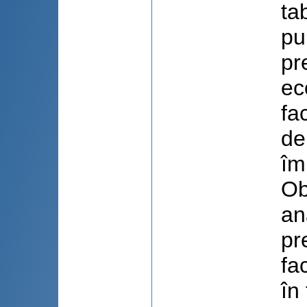
ta
pu
pr
ec
fa
de
îm
Ob
an
pr
fa
în