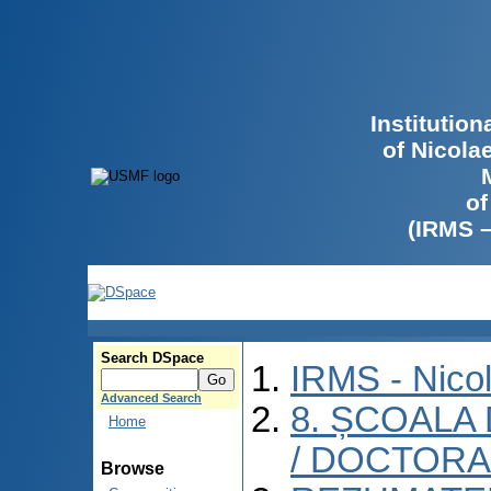
Institutio
of Nicola
of
(IRMS 
Search DSpace
IRMS - Nico
Advanced Search
8. ȘCOALA
Home
/ DOCTORA
Browse