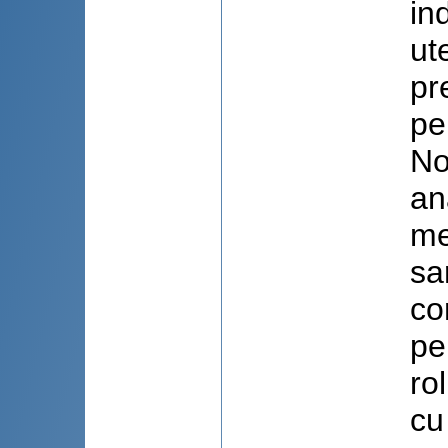
in
ut
pr
pe
No
an
me
sa
co
pe
ro
cu