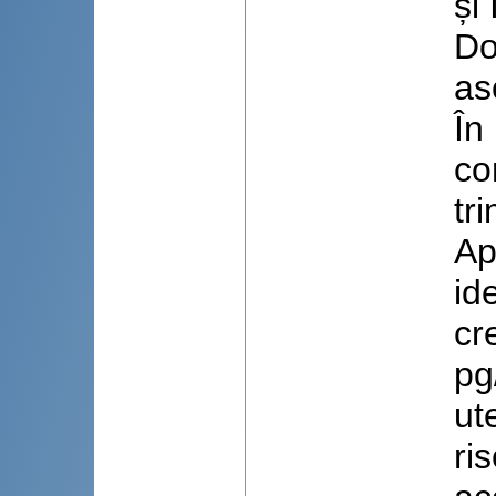
și
Do
as
În
co
tr
Ap
id
cr
pg
ut
ri