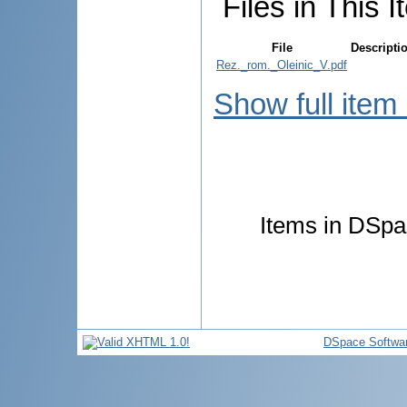
Files in This I
File
Descripti
Rez._rom._Oleinic_V.pdf
Show full item
Items in DSpac
DSpace Softwa