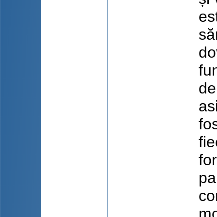
es
să
do
fu
de
as
fo
fi
fo
pa
co
mo