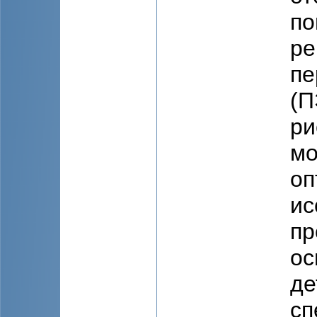
по
ре
пе
(П
ри
мо
оп
ис
пр
ос
де
сп