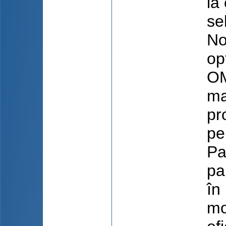
la
se
No
op
OM
ma
pr
pe
Pa
pa
în
mo