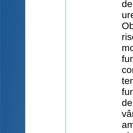
de
ur
Ob
ri
mo
fu
co
te
fu
de
vâ
am