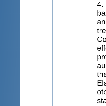
4.
ba
an
tr
Co
ef
pr
au
th
El
ot
st