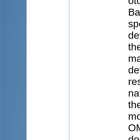
ot
Ba
sp
de
th
ma
de
re
na
th
mo
OM
do