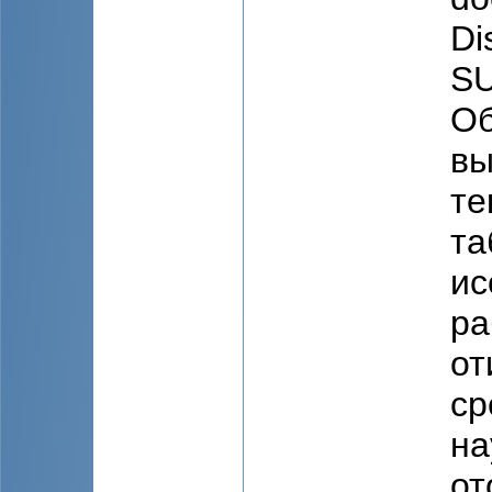
Di
S
Об
вы
те
та
ис
ра
от
ср
на
от