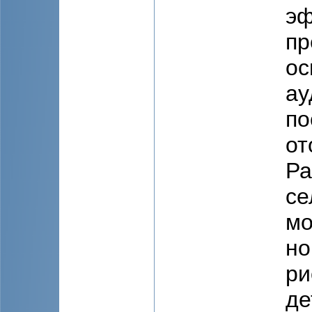
эф
пр
ос
ау
по
от
Ра
се
мо
но
ри
де