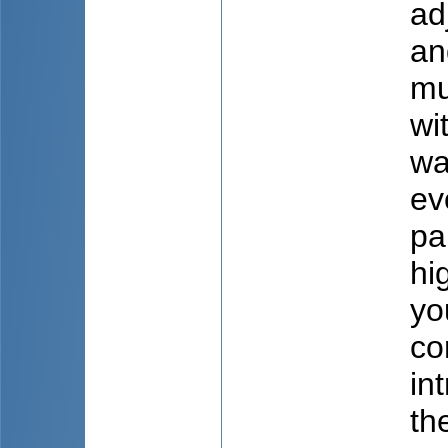
ad
an
mu
wi
wa
ev
pa
hi
yo
co
in
th