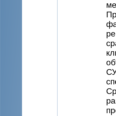
ме
Пр
фа
ре
ср
кл
об
СУ
сп
Ср
ра
пр