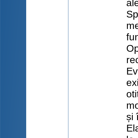
al
Sp
me
fu
Op
re
Ev
ex
ot
mo
și
El