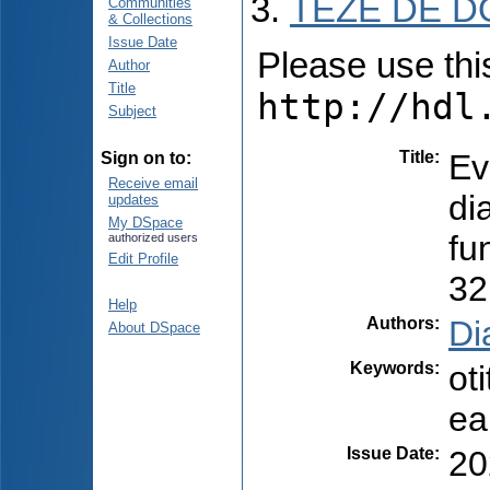
TEZE DE D
Communities
& Collections
Issue Date
Please use this 
Author
Title
http://hdl
Subject
Title
:
Ev
Sign on to:
Receive email
di
updates
My DSpace
fu
authorized users
Edit Profile
32
Help
Authors
:
Di
About DSpace
Keywords
:
ot
ea
Issue Date
:
20