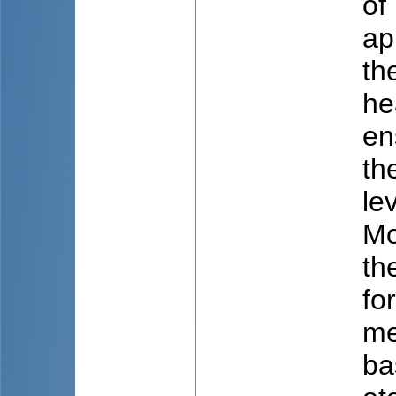
of
ap
th
he
en
th
le
Mo
th
fo
me
ba