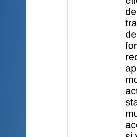
ef
de
tr
de
fo
re
ap
mo
ac
st
mul
ac
și