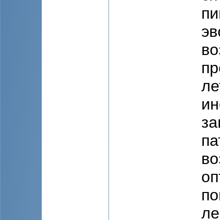
пи
эв
во
пр
ле
ин
за
па
во
оп
по
ле