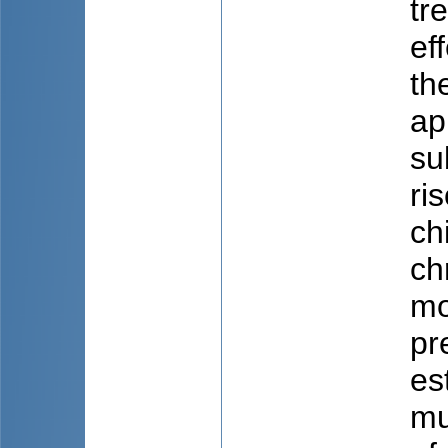
tr
ef
th
ap
su
ri
ch
ch
mo
pr
es
mu