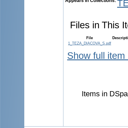
Appears in Collections:
TE
Files in This I
File
Descript
1_TEZA_DIACOVA_S.pdf
Show full item
Items in DSpac