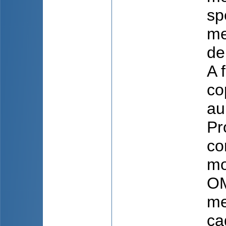
sp
me
de
A 
co
au
Pr
co
mo
OM
me
ca