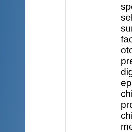
sp
se
su
fa
ot
pr
di
ep
ch
pr
ch
me