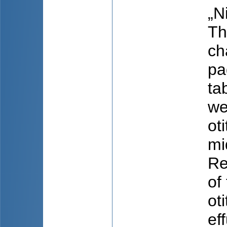
„N
Th
ch
pa
ta
we
ot
mi
Re
of
ot
ef