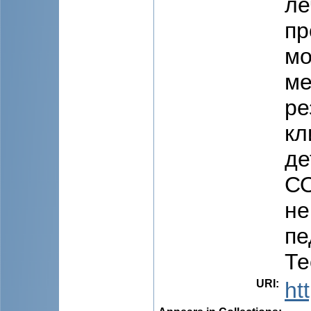
ле
пр
мо
ме
ре
кл
де
СО
не
пе
Те
URI
:
ht