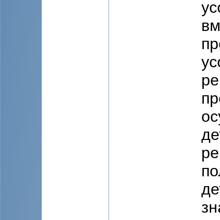
ус
вм
пр
ус
ре
пр
ос
де
ре
по
де
зн