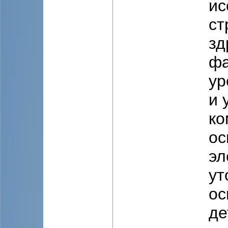
ис
ст
зд
фа
ур
и 
ко
ос
эл
ут
ос
де