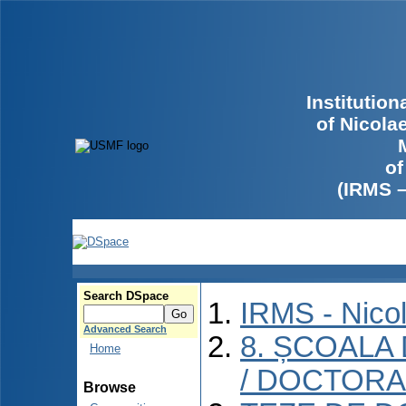
Institutio
of Nicola
of
(IRMS 
Search DSpace
IRMS - Nico
Advanced Search
8. ȘCOALA
Home
/ DOCTORA
Browse