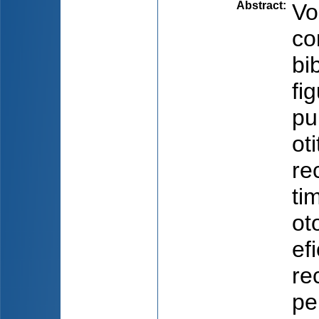
Abstract
:
Vo
co
bi
fi
pu
ot
re
ti
ot
ef
re
pe