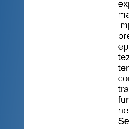
ex
ma
im
pr
ep
te
te
co
tr
fu
ne
Se