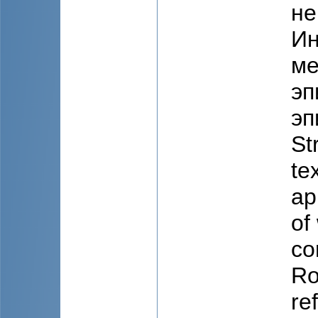
не
Ин
ме
эп
эп
St
te
ap
of
co
Ro
re