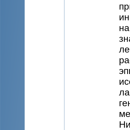
пр
ин
на
зн
ле
ра
эп
ис
ла
ге
ме
Ни