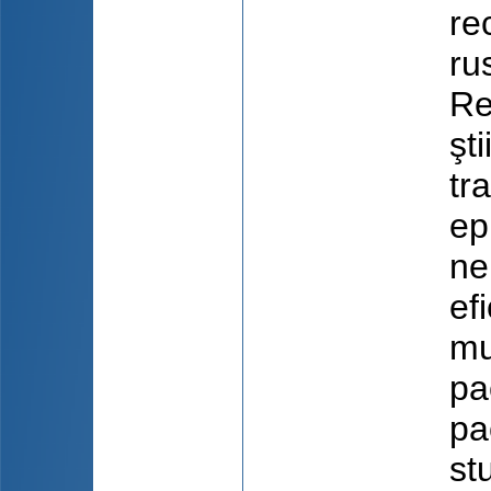
re
ru
Re
şt
tr
ep
ne
ef
mu
pa
pa
st