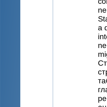
co
ne
St
a 
in
ne
mi
Ст
ст
та
гл
ре