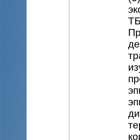
эк
TБ
Пр
де
тр
из
пр
эп
эп
ди
те
ко