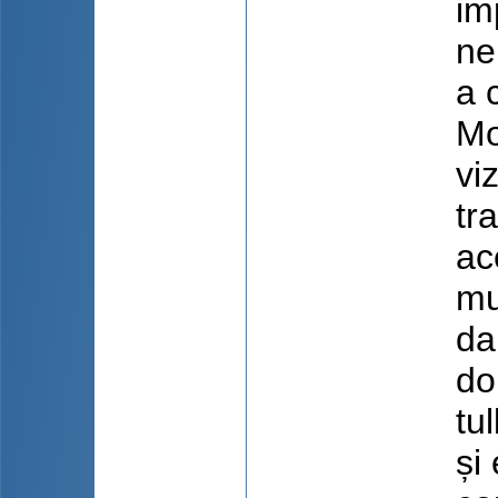
im
ne
a 
Mo
vi
tr
ac
mu
da
do
tu
și