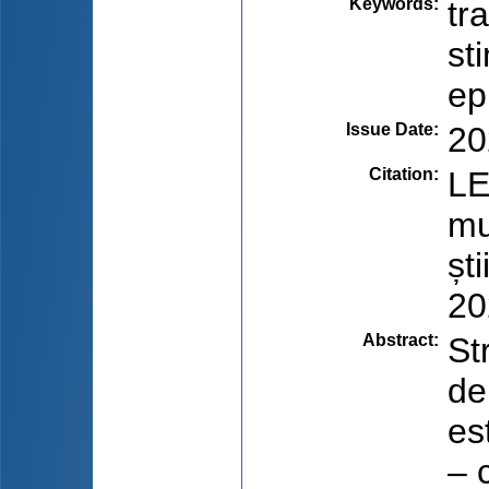
Keywords
:
tr
st
ep
Issue Date
:
20
Citation
:
LE
mu
șt
20
Abstract
:
St
de
es
– 