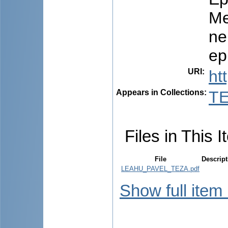
Me
ne
ep
URI
:
ht
Appears in Collections:
TE
Files in This I
File
Descript
LEAHU_PAVEL_TEZA.pdf
Show full item