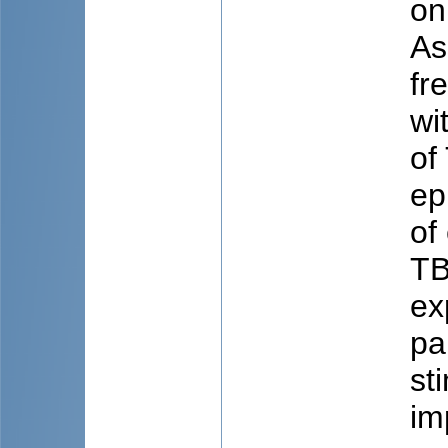
on
As
fr
wi
of
ep
of
TB
ex
pa
st
im