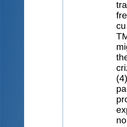
tr
fr
cu
TM
mi
th
cr
(4
pa
pr
ex
no