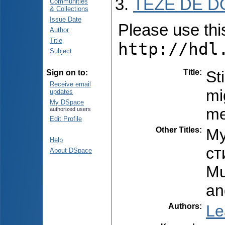
TEZE DE D
Communities
& Collections
Issue Date
Please use this 
Author
Title
http://hdl
Subject
Title
:
St
Sign on to:
Receive email
mi
updates
My DSpace
me
authorized users
Edit Profile
Other Titles
:
Му
Help
ст
About DSpace
Mu
an
Authors
:
Le