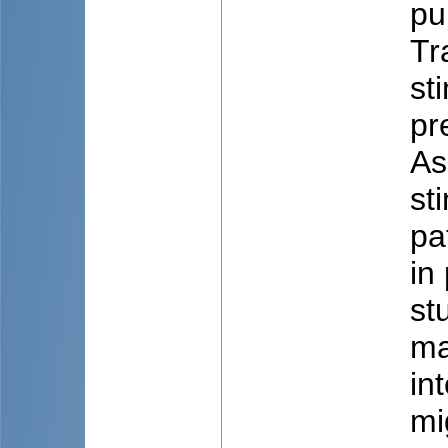
pu
Tr
st
pr
As
st
pa
in
st
ma
in
mi