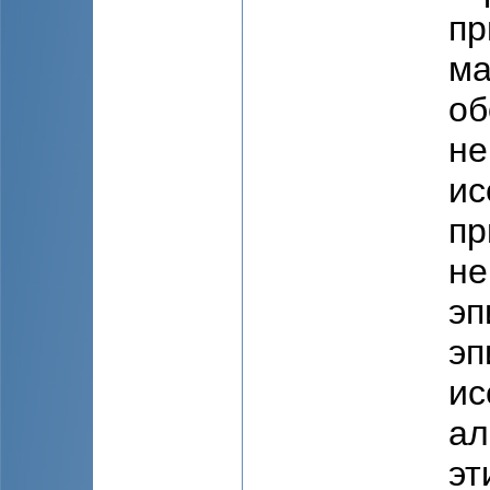
пр
ма
об
не
ис
пр
не
эп
эп
ис
ал
эт