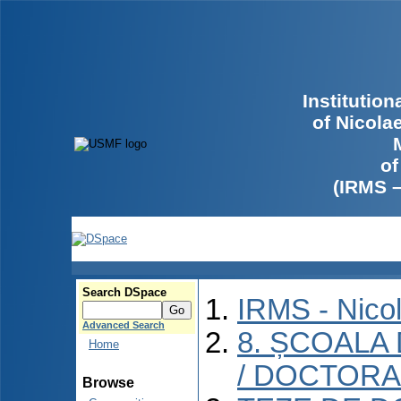
Institutio
of Nicola
of
(IRMS 
Search DSpace
IRMS - Nico
Advanced Search
8. ȘCOALA
Home
/ DOCTORA
Browse