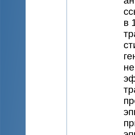
ан
сс
в 
тр
ст
ге
не
эф
тр
пр
эп
пр
эп