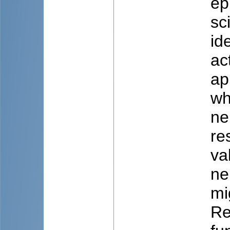
ep
sc
id
ac
ap
wh
ne
re
va
ne
mi
Re