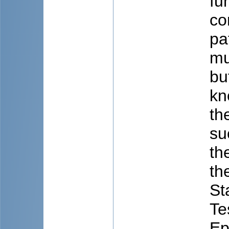
fu
co
pa
mu
bu
kn
th
su
th
th
St
Te
Ep