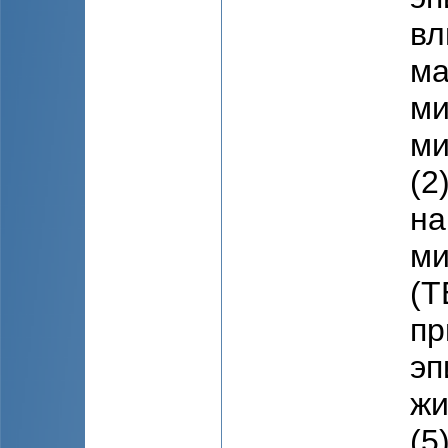
вл
ма
ми
ми
(2
на
ми
(T
пр
эп
жи
(5