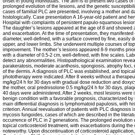
onset in young individuals. The aim is to present two cases of fa
prolonged evolution of the lesions, and the genetic susceptibi
cases of familial PLC are presented, involving a mother and da
histologically. Case presentation A 16-year-old patient and h
Hospital with complaints of persistent papulo-squamous lesion
The daughter’s lesions appeared at the age of 8 and showed a
and exacerbation. At the time of presentation, they manifested
diameter, well-defined, with a surface covered by fine, easily 
upper, and lower limbs. She underwent multiple courses of topi
improvement. The mother’s lesions appeared 8-9 months prio
with a diameter of 0.5-2 cm, well-defined, with fine scales. Lab
detect any abnormalities. Histopathological examination reveale
parakeratosis, moderate acanthosis, spongiosis, atrophy foci, 
of the dermis. A diagnosis of PLC was established, and topic
phototherapy were indicated. After 8 weeks without a therapeuti
mg/kg/24 h for 30 days with gradual dose reduction and doxyc
the mother, oral prednisolone 0.5 mg/kg/24 h for 30 days, pla
40 days were administered. After 2 weeks, most lesions were 
benign condition with a favorable prognosis, characterized by
main differential diagnosis is lymphomatoid papulosis, with hi
criterion. Annual reevaluation of patients with PLC diagnosis 
mycosis fungoides, cases of which are described in the literatur
occurrence of PLC in 2 generations. The prolonged evolution o
topical corticosteroid treatment, with exacerbations during th
noteworthy. Upon discontinuation of corticosteroid applicatio