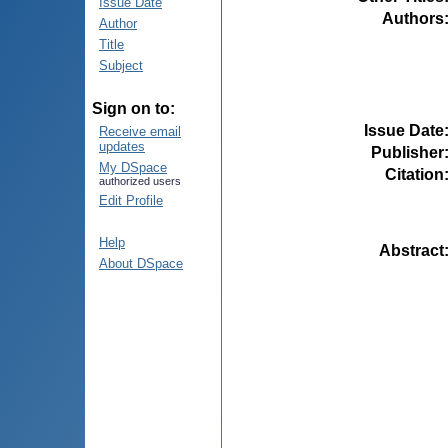
Issue Date
Authors
Author
Title
Subject
Sign on to:
Issue Date
Receive email
updates
Publisher
My DSpace
Citation
authorized users
Edit Profile
Help
Abstract
About DSpace