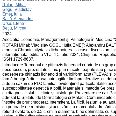
:
Rotari, Mihai
Gogu, Vladislav
Emeţ, Iulia
Baltă, Alexandru
Ursu, Elena
Beţiu, Mircea
:
2024
:
Asociaţia Economie, Management şi Psihologie în Medicină “
:
ROTARI Mihai; Vladislav GOGU; Iulia EMEŢ; Alexandru BALTĂ;
cronic = Chronic pityriasis lichenoides – a case discussion. I
internațională, ediția a VI-a, 4-5 iulie 2024, Chișinău, Repub
ISSN 1729-8687.
:
Introducere Termenul de pitiriazis lichenoid cuprinde un grup 
necunoscută, prezentate clinic prin macule, papule sau plăci 
deosebește pitiriazis lichenoid și varioliform acut (PLEVA) și 
formă benignă din clasa patologiilor limfoproliferative, cu debut
a două cazuri de PLC familial, evidențiind particularitățile aces
susceptibilitatea genetică a bolii. Materiale și metode Se prezi
cu diagnostic stabilit clinic și histologic. Prezentare de caz 
adresat la Spitalul de Dermatologie și Maladii Comunicabile 
însoțite de prurit moderat, intermitent. La fiică, leziunile au apă
cu perioade de remisiuni și acutizări. La momentul adresării,
rotund-ovalare, de 0,3-1 cm în diametru, bine delimitate, cu su