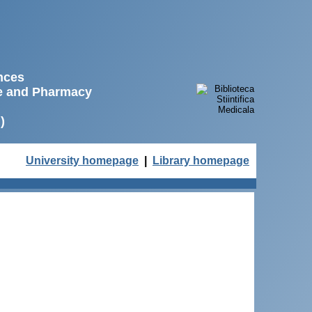
ences
ne and Pharmacy
)
University homepage
|
Library homepage