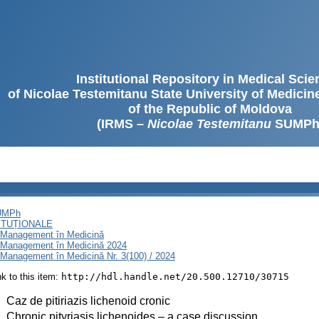
Institutional Repository in Medical Sci
of Nicolae Testemitanu State University of Medici
of the Republic of Moldova
(IRMS –
Nicolae Testemitanu
SUMPh
SUMPh
ITUȚIONALE
i Management în Medicină
i Management în Medicină 2024
 Management în Medicină Nr. 3(100) / 2024
ink to this item:
http://hdl.handle.net/20.500.12710/30715
:
Caz de pitiriazis lichenoid cronic
:
Chronic pityriasis lichenoides – a case discussion