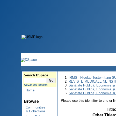
Search DSpace
IRMS - Nicolae Testemitanu 
REVISTE MEDICALE NEINST
Advanced Search
Sănătate Publică, Economie ş
Sănătate Publică, Economie ş
Home
Sănătate Publică, Economie şi
Please use this identifier to cite or l
Browse
Communities
Title
& Collections
Other Titles