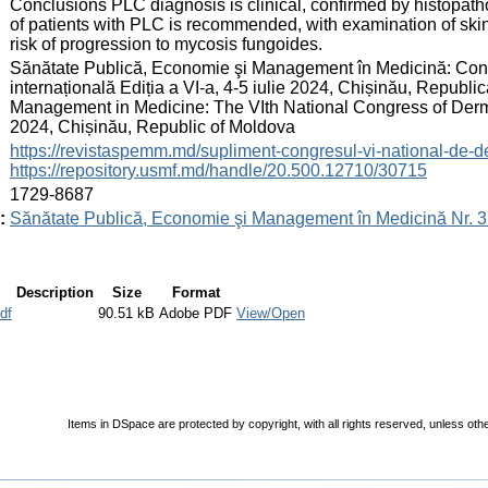
Conclusions PLC diagnosis is clinical, confirmed by histopath
of patients with PLC is recommended, with examination of skin 
risk of progression to mycosis fungoides.
:
Sănătate Publică, Economie şi Management în Medicină: Cong
internațională Ediția a VI-a, 4-5 iulie 2024, Chișinău, Repub
Management in Medicine: The VIth National Congress of Dermato
2024, Chișinău, Republic of Moldova
:
https://revistaspemm.md/supliment-congresul-vi-national-de-de
https://repository.usmf.md/handle/20.500.12710/30715
:
1729-8687
:
Sănătate Publică, Economie şi Management în Medicină Nr. 3
Description
Size
Format
df
90.51 kB
Adobe PDF
View/Open
Items in DSpace are protected by copyright, with all rights reserved, unless oth