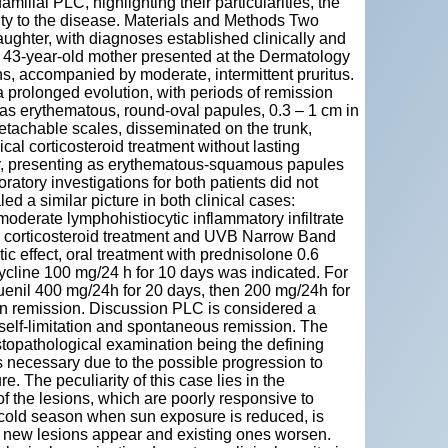
milial PLC, highlighting their particularities, the
lity to the disease. Materials and Methods Two
ughter, with diagnoses established clinically and
er 43-year-old mother presented at the Dermatology
s, accompanied by moderate, intermittent pruritus.
 prolonged evolution, with periods of remission
 as erythematous, round-oval papules, 0.3 – 1 cm in
detachable scales, disseminated on the trunk,
cal corticosteroid treatment without lasting
r, presenting as erythematous-squamous papules
oratory investigations for both patients did not
d a similar picture in both clinical cases:
moderate lymphohistiocytic inflammatory infiltrate
al corticosteroid treatment and UVB Narrow Band
c effect, oral treatment with prednisolone 0.6
ycline 100 mg/24 h for 10 days was indicated. For
quenil 400 mg/24h for 20 days, then 200 mg/24h for
in remission. Discussion PLC is considered a
 self-limitation and spontaneous remission. The
stopathological examination being the defining
is necessary due to the possible progression to
e. The peculiarity of this case lies in the
f the lesions, which are poorly responsive to
e cold season when sun exposure is reduced, is
n, new lesions appear and existing ones worsen.