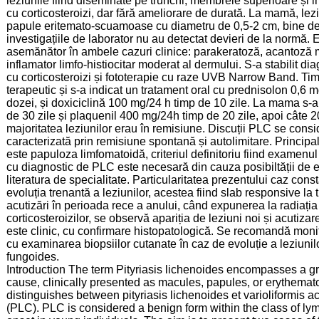
leziunile fiind diseminate pe trunchi, membrele superioare și i
cu corticosteroizi, dar fără ameliorare de durată. La mamă, lezi
papule eritemato-scuamoase cu diametru de 0,5-2 cm, bine del
investigațiile de laborator nu au detectat devieri de la normă.
asemănător în ambele cazuri clinice: parakeratoză, acantoză mod
inflamator limfo-histiocitar moderat al dermului. S-a stabilit di
cu corticosteroizi și fototerapie cu raze UVB Narrow Band. Ti
terapeutic și s-a indicat un tratament oral cu prednisolon 0,6 
dozei, și doxiciclină 100 mg/24 h timp de 10 zile. La mama s-a
de 30 zile și plaquenil 400 mg/24h timp de 20 zile, apoi câte 
majoritatea leziunilor erau în remisiune. Discuții PLC se consi
caracterizată prin remisiune spontană și autolimitare. Principa
este papuloza limfomatoidă, criteriul definitoriu fiind examenu
cu diagnostic de PLC este necesară din cauza posibiltății de e
literatura de specialitate. Particularitatea prezentului caz con
evoluția trenantă a leziunilor, acestea fiind slab responsive la 
acutizări în perioada rece a anului, când expunerea la radiația
corticosteroizilor, se observă apariția de leziuni noi și acuti
este clinic, cu confirmare histopatologică. Se recomandă monit
cu examinarea biopsiilor cutanate în caz de evoluție a leziunil
fungoides.
Introduction The term Pityriasis lichenoides encompasses a g
cause, clinically presented as macules, papules, or erythema
distinguishes between pityriasis lichenoides et varioliformis 
(PLC). PLC is considered a benign form within the class of lym