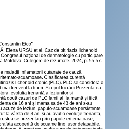
Constantin Ețco”
 Elena URSU et al. Caz de pitiriazis lichenoid
n: Congresul național de dermatologie cu participare
lica Moldova. Culegere de rezumate. 2024, p. 55-57.
de maladii inflamatorii cutanate de cauză
eritemato-scuamoase. Clasificarea curentă
pitiriazis lichenoid cronic (PLC). PLC se consideră o
 mai frecvent la tineri. Scopul lucrării Prezentarea
tora, evoluția trenantă a leziunilor și
ntă două cazuri de PLC familial, la mamă și fiică,
Pacienta de 16 ani și mama sa de 43 de ani s-au
cu acuze de leziuni papulo-scuamoase persistente,
rut la vârsta de 8 ani și au avut o evoluție trenantă,
 acestea se prezentau prin papule eritematoase,
prafața acoperită de scuame fine, usor detașabile,