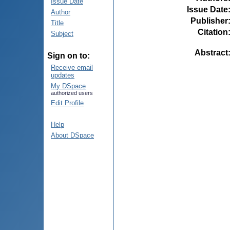
Issue Date
Issue Date
Author
Publisher
Title
Citation
Subject
Abstract
Sign on to:
Receive email
updates
My DSpace
authorized users
Edit Profile
Help
About DSpace