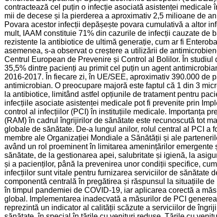
contractează cel puțin o infecție asociată asistenței medicale î
mii de decese și la pierderea a aproximativ 2,5 milioane de ani
Povara acestor infecții depășește povara cumulativă a altor inf
mult, IAAM constituie 71% din cazurile de infecții cauzate de bac
rezistente la antibiotice de ultimă generație, cum ar fi Entero
asemenea, s-a observat o creștere a utilizării de antimicrobie
Centrul European de Prevenire și Control al Bolilor. În studi
35,5% dintre pacienți au primit cel puțin un agent antimicrobi
2016-2017. În fiecare zi, în UE/SEE, aproximativ 390.000 de pac
antimicrobian. O preocupare majoră este faptul că 1 din 3 micr
la antibiotice, limitând astfel opțiunile de tratament pentru pac
infecțiile asociate asistenței medicale pot fi prevenite prin I
control al infecțiilor (PCI) în instituțiile medicale. Importanța pr
(RAM) în cadrul îngrijirilor de sănătate este recunoscută tot ma
globale de sănătate. De-a lungul anilor, rolul central al PCI a fo
membre ale Organizației Mondiale a Sănătății și ale parteneril
având un rol proeminent în limitarea amenințărilor emergente și
sănătate, de la gestionarea apei, salubritate și igienă, la asigu
și a pacienților, până la prevenirea unor condiții specifice, cum
infecțiilor sunt vitale pentru furnizarea serviciilor de sănătate d
componentă centrală în pregătirea și răspunsul la situațiile de 
în timpul pandemiei de COVID-19, iar aplicarea corectă a măsur
global. Implementarea inadecvată a măsurilor de PCI generează
reprezintă un indicator al calității scăzute a serviciilor de îngrij
sănătate, în special în țările cu venituri reduse. Țările cu ven