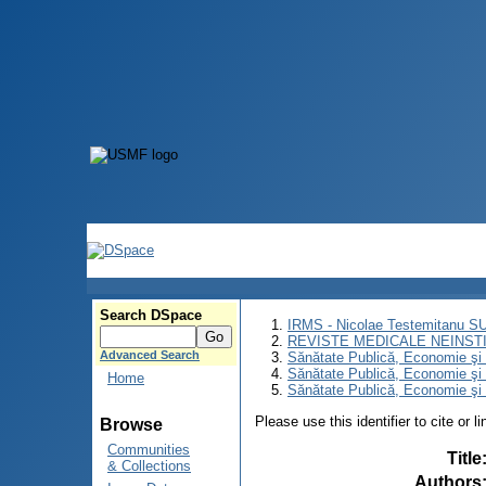
Search DSpace
IRMS - Nicolae Testemitanu 
REVISTE MEDICALE NEINST
Advanced Search
Sănătate Publică, Economie ş
Sănătate Publică, Economie ş
Home
Sănătate Publică, Economie şi
Please use this identifier to cite or l
Browse
Communities
Title
& Collections
Authors