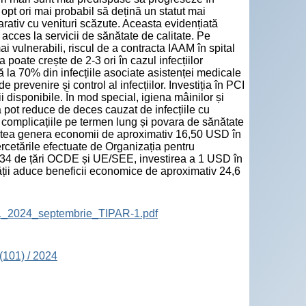
e opt ori mai probabil să dețină un statut mai
rativ cu venituri scăzute. Aceasta evidențiată
acces la servicii de sănătate de calitate. Pe
 vulnerabili, riscul de a contracta IAAM în spital
a poate crește de 2-3 ori în cazul infecțiilor
 la 70% din infecțiile asociate asistenței medicale
e prevenire și control al infecțiilor. Investiția în PCI
i disponibile. În mod special, igiena mâinilor și
ă pot reduce de deces cauzat de infecțiile cu
 complicațiile pe termen lung și povara de sănătate
 putea genera economii de aproximativ 16,50 USD în
ercetările efectuate de Organizația pentru
34 de țări OCDE și UE/SEE, investirea a 1 USD în
nătății aduce beneficii economice de aproximativ 24,6
01_2024_septembrie_TIPAR-1.pdf
(101) / 2024