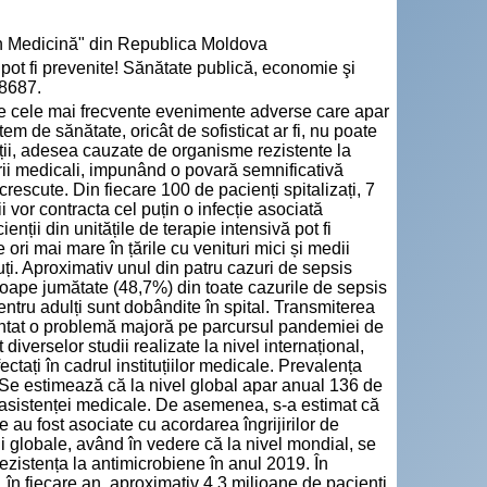
n Medicină" din Republica Moldova
pot fi prevenite! Sănătate publică, economie şi
-8687.
tre cele mai frecvente evenimente adverse care apar
tem de sănătate, oricât de sofisticat ar fi, nu poate
ecții, adesea cauzate de organisme rezistente la
torii medicali, impunând o povară semnificativă
crescute. Din fiecare 100 de pacienți spitalizați, 7
dii vor contracta cel puțin o infecție asociată
nții din unitățile de terapie intensivă pot fi
 ori mai mare în țările cu venituri mici și medii
uți. Aproximativ unul din patru cazuri de sepsis
aproape jumătate (48,7%) din toate cazurile de sepsis
pentru adulți sunt dobândite în spital. Transmiterea
zentat o problemă majoră pe parcursul pandemiei de
diverselor studii realizate la nivel internațional,
ctați în cadrul instituțiilor medicale. Prevalența
3%. Se estimează că la nivel global apar anual 136 de
te asistenței medicale. De asemenea, s-a estimat că
ce au fost asociate cu acordarea îngrijirilor de
i globale, având în vedere că la nivel mondial, se
zistența la antimicrobiene în anul 2019. În
 fiecare an, aproximativ 4,3 milioane de pacienți