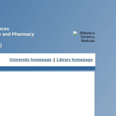
ences
ne and Pharmacy
)
University homepage
|
Library homepage