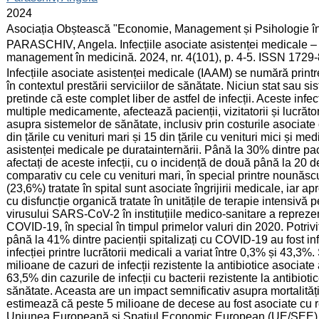
:
2024
:
Asociația Obștească "Economie, Management și Psihologie î
:
PARASCHIV, Angela. Infecțiile asociate asistenței medicale – 
management în medicină. 2024, nr. 4(101), p. 4-5. ISSN 1729
:
Infecțiile asociate asistenței medicale (IAAM) se numără prin
în contextul prestării serviciilor de sănătate. Niciun stat sau sis
pretinde că este complet liber de astfel de infecții. Aceste inf
multiple medicamente, afectează pacienții, vizitatorii și lucră
asupra sistemelor de sănătate, inclusiv prin costurile asociate 
din țările cu venituri mari și 15 din țările cu venituri mici și me
asistenței medicale pe duratainternării. Până la 30% dintre pacie
afectați de aceste infecții, cu o incidență de două până la 20 de
comparativ cu cele cu venituri mari, în special printre nounăsc
(23,6%) tratate în spital sunt asociate îngrijirii medicale, iar 
cu disfuncție organică tratate în unitățile de terapie intensivă 
virusului SARS-CoV-2 în instituțiile medico-sanitare a repre
COVID-19, în special în timpul primelor valuri din 2020. Potrivit 
până la 41% dintre pacienții spitalizați cu COVID-19 au fost infe
infecției printre lucrătorii medicali a variat între 0,3% și 43,
milioane de cazuri de infecții rezistente la antibiotice asocia
63,5% din cazurile de infecții cu bacterii rezistente la antibioti
sănătate. Aceasta are un impact semnificativ asupra mortalități
estimează că peste 5 milioane de decese au fost asociate cu re
Uniunea Europeană și Spațiul Economic European (UE/SEE), în