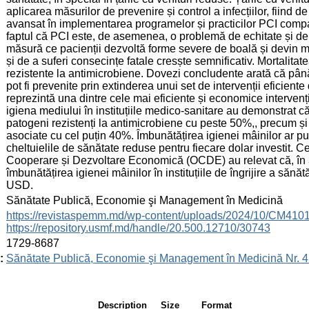
aplicarea măsurilor de prevenire și control a infecțiilor, fiind d
avansat în implementarea programelor și practicilor PCI compa
faptul că PCI este, de asemenea, o problemă de echitate și de 
măsură ce pacienții dezvoltă forme severe de boală și devin mai
și de a suferi consecințe fatale cresște semnificativ. Mortalitate
rezistente la antimicrobiene. Dovezi concludente arată că până
pot fi prevenite prin extinderea unui set de intervenții eficiente d
reprezintă una dintre cele mai eficiente și economice intervenți
igiena mediului în instituțiile medico-sanitare au demonstrat c
patogeni rezistenți la antimicrobiene cu peste 50%,, precum și
asociate cu cel puțin 40%. Îmbunătățirea igienei mâinilor ar
cheltuielile de sănătate reduse pentru fiecare dolar investit. C
Cooperare și Dezvoltare Economică (OCDE) au relevat că, în 
îmbunătățirea igienei mâinilor în instituțiile de îngrijire a să
USD.
:
Sănătate Publică, Economie şi Management în Medicină
:
https://revistaspemm.md/wp-content/uploads/2024/10/CM41
https://repository.usmf.md/handle/20.500.12710/30743
:
1729-8687
:
Sănătate Publică, Economie şi Management în Medicină Nr. 4
Description
Size
Format