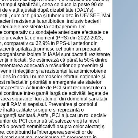
n timpul spitalizării, ceea ce duce la peste 90 de
 de viață ajustați după dizabilitate (DALYs).
ecții, cum ar fi gripa și tuberculoza în UE/ SEE. Mai
terii rezistente la antibiotice, inclusiv bacterii
bacterialele rezistente la carbapenem. De
ne comparativ cu sondajele anterioare efectuate de
ul de prevalență de moment (PPS) din 2022-2023,
an, comparativ cu 32,9% în PPS-ul anterior din
ienți spitalizați primesc cel puțin un preparat
oorganisme izolate în IAAM sunt bacterii rezistente
ienții infectați. Se estimează că până la 50% dintre
mplementarea adecvată a măsurilor de prevenire și
evenirii infecțiilor și a rezistenței la antimicrobiene
i des în cadrul numeroaselor eforturi naționale și
st reflectat în prioritățile emergente ale statelor
or acestora. Acțiunile de PCI sunt recunoscute ca
 continue într-o gamă largă de activități legate de
rarea siguranței lucrătorilor din domeniul sănătății
 ar fi RAM și sepsisul. Prevenirea și controlul
e înaltă calitate și sigure și reprezintă o
urgență sanitară. Astfel, PCI a jucat un rol decisiv
ilor de PCI continuă să salveze vieți la nivel
 o povară semnificativă asupra celor afectați și
ire, contribuind la întreruperea serviciilor de
ituri mari sunt mai predispuse să progreseze în