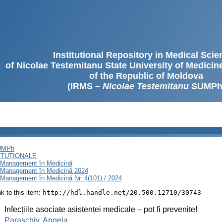
Institutional Repository in Medical Sci
of Nicolae Testemitanu State University of Medici
of the Republic of Moldova
(IRMS –
Nicolae Testemitanu
SUMPh
SUMPh
ITUȚIONALE
i Management în Medicină
i Management în Medicină 2024
 Management în Medicină Nr. 4(101) / 2024
ink to this item:
http://hdl.handle.net/20.500.12710/30743
:
Infecțiile asociate asistenței medicale – pot fi prevenite!
:
Paraschiv, Angela