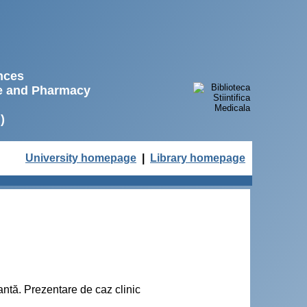
ences
ne and Pharmacy
)
University homepage
|
Library homepage
vantă. Prezentare de caz clinic