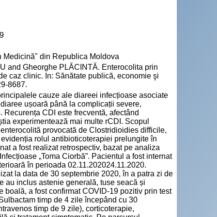
19
n Medicină" din Republica Moldova
 and Gheorghe PLĂCINTĂ. Enterocolita prin
 de caz clinic. In: Sănătate publică, economie şi
29-8687.
 principalele cauze ale diareei infecțioase asociate
 diaree ușoară până la complicații severe,
is. Recurența CDI este frecventă, afectând
aceștia experimentează mai multe rCDI. Scopul
nterocolită provocată de Clostridioidies difficile,
videnția rolul antibioticoterapiei prelungite în
nat a fost realizat retrospectiv, bazat pe analiza
i Infecțioase „Toma Ciorbă”. Pacientul a fost internat
ulterioară în perioada 02.11.202024.11.2020.
lizat la data de 30 septembrie 2020, în a patra zi de
 au inclus astenie generală, tuse seacă și
 de boală, a fost confirmat COVID-19 pozitiv prin test
/Sulbactam timp de 4 zile începând cu 30
ravenos timp de 9 zile), corticoterapie,