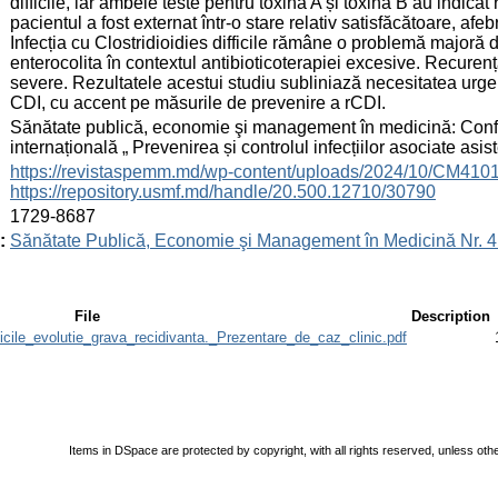
difficile, iar ambele teste pentru toxina A și toxina B au indicat
pacientul a fost externat într-o stare relativ satisfăcătoare, af
Infecția cu Clostridioidies difficile rămâne o problemă majoră 
enterocolita în contextul antibioticoterapiei excesive. Recurența
severe. Rezultatele acestui studiu subliniază necesitatea urg
CDI, cu accent pe măsurile de prevenire a rCDI.
:
Sănătate publică, economie şi management în medicină: Conferin
internațională „ Prevenirea și controlul infecțiilor asociate a
:
https://revistaspemm.md/wp-content/uploads/2024/10/CM41
https://repository.usmf.md/handle/20.500.12710/30790
:
1729-8687
:
Sănătate Publică, Economie şi Management în Medicină Nr. 4
File
Description
fficile_evolutie_grava_recidivanta._Prezentare_de_caz_clinic.pdf
Items in DSpace are protected by copyright, with all rights reserved, unless oth