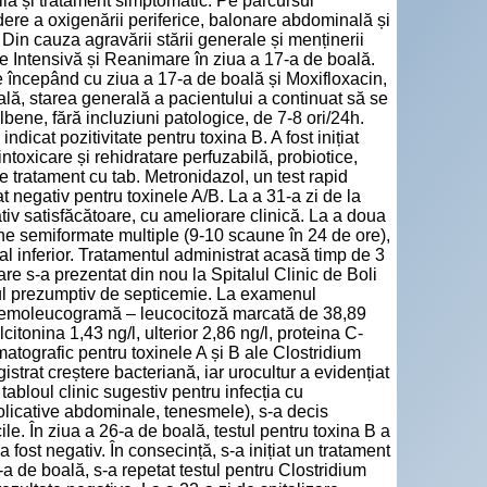
ilă și tratament simptomatic. Pe parcursul
cădere a oxigenării periferice, balonare abdominală și
 Din cauza agravării stării generale și menținerii
pie Intensivă și Reanimare în ziua a 17-a de boală.
le începând cu ziua a 17-a de boală și Moxifloxacin,
oală, starea generală a pacientului a continuat să se
bene, fără incluziuni patologice, de 7-8 ori/24h.
indicat pozitivitate pentru toxina B. A fost inițiat
ntoxicare și rehidratare perfuzabilă, probiotice,
de tratament cu tab. Metronidazol, un test rapid
at negativ pentru toxinele A/B. La a 31-a zi de la
elativ satisfăcătoare, cu ameliorare clinică. La a doua
aune semiformate multiple (9-10 scaune în 24 de ore),
al inferior. Tratamentul administrat acasă timp de 3
are s-a prezentat din nou la Spitalul Clinic de Boli
icul prezumptiv de septicemie. La examenul
în hemoleucogramă – leucocitoză marcată de 38,89
itonina 1,43 ng/l, ulterior 2,86 ng/l, proteina C-
matografic pentru toxinele A și B ale Clostridium
gistrat creștere bacteriană, iar urocultur a evidențiat
bloul clinic sugestiv pentru infecția cu
 colicative abdominale, tenesmele), s-a decis
le. În ziua a 26-a de boală, testul pentru toxina B a
 a fost negativ. În consecință, s-a inițiat un tratament
-a de boală, s-a repetat testul pentru Clostridium