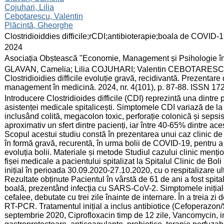
Cojuhari, Lilia
Cebotarescu, Valentin
Plăcintă, Gheorghe
:
Clostridioiddies difficile;rCDI;antibioterapie;boala de COVID-
:
2024
:
Asociația Obștească "Economie, Management și Psihologie î
:
GLAVAN, Camelia; Lilia COJUHARI; Valentin CEBOTARESCU
Clostridioidies difficile evoluție gravă, recidivantă. Prezentare
management în medicină. 2024, nr. 4(101), p. 87-88. ISSN 17
:
Introducere Clostridioides difficile (CDI) reprezintă una dintre
asistenței medicale spitalicești. Simptomele CDI variază de la
inclusând colită, megacolon toxic, perforație colonică și seps
aproximativ un sfert dintre pacienți, iar între 40-65% dintre 
Scopul acestui studiu constă în prezentarea unui caz clinic de e
în formă gravă, recurentă, în urma bolii de COVID-19, pentru a e
evoluția bolii. Materiale și metode Studiul cazului clinic mențio
fișei medicale a pacientului spitalizat la Spitalul Clinic de Bol
inițial în perioada 30.09.2020-27.10.2020, cu o respitalizare 
Rezultate obținute Pacientul în vârstă de 61 de ani a fost spita
boală, prezentând infecția cu SARS-CoV-2. Simptomele inițiale
cefalee, debutate cu trei zile înainte de internare. În a treia zi
RT-PCR. Tratamentul inițial a inclus antibiotice (Cefoperazon
septembrie 2020, Ciprofloxacin timp de 12 zile, Vancomycin, int