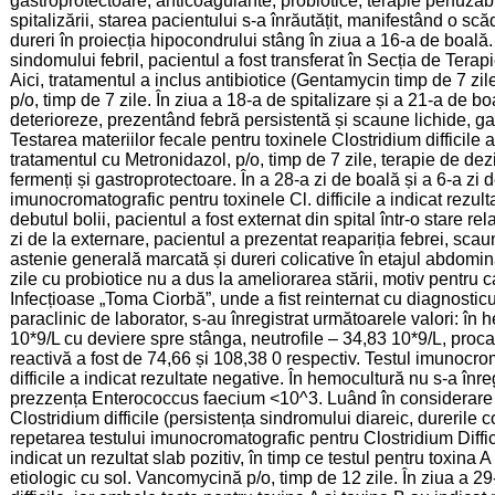
gastroprotectoare, anticoagulante, probiotice, terapie perfuzab
spitalizării, starea pacientului s-a înrăutățit, manifestând o s
dureri în proiecția hipocondrului stâng în ziua a 16-a de boală.
sindomului febril, pacientul a fost transferat în Secția de Tera
Aici, tratamentul a inclus antibiotice (Gentamycin timp de 7 zi
p/o, timp de 7 zile. În ziua a 18-a de spitalizare și a 21-a de b
deterioreze, prezentând febră persistentă și scaune lichide, gal
Testarea materiilor fecale pentru toxinele Clostridium difficile a 
tratamentul cu Metronidazol, p/o, timp de 7 zile, terapie de dezi
fermenți și gastroprotectoare. În a 28-a zi de boală și a 6-a zi 
imunocromatografic pentru toxinele Cl. difficile a indicat rezult
debutul bolii, pacientul a fost externat din spital într-o stare r
zi de la externare, pacientul a prezentat reapariția febrei, sc
astenie generală marcată și dureri colicative în etajul abdomin
zile cu probiotice nu a dus la ameliorarea stării, motiv pentru c
Infecțioase „Toma Ciorbă”, unde a fist reinternat cu diagnost
paraclinic de laborator, s-au înregistrat următoarele valori: 
10*9/L cu deviere spre stânga, neutrofile – 34,83 10*9/L, procalc
reactivă a fost de 74,66 și 108,38 0 respectiv. Testul imunocro
difficile a indicat rezultate negative. În hemocultură nu s-a înre
prezzența Enterococcus faecium <10^3. Luând în considerare ta
Clostridium difficile (persistența sindromului diareic, durerile
repetarea testului imunocromatografic pentru Clostridium Diffici
indicat un rezultat slab pozitiv, în timp ce testul pentru toxina A
etiologic cu sol. Vancomycină p/o, timp de 12 zile. În ziua a 29