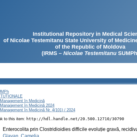
Institutional Repository in Medical Sci
of Nicolae Testemitanu State University of Medici
of the Republic of Moldova
(IRMS –
Nicolae Testemitanu
SUMPh
SUMPh
ITUȚIONALE
i Management în Medicină
i Management în Medicină 2024
 Management în Medicină Nr. 4(101) / 2024
ink to this item:
http://hdl.handle.net/20.500.12710/30790
:
Enterocolita prin Clostridioidies difficile evoluție gravă, recidi
:
Glavan, Camelia