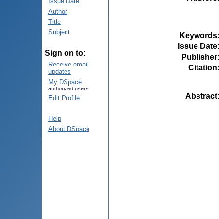
Issue Date
Author
Title
Subject
Keywords
Issue Date
Sign on to:
Publisher
Receive email
Citation
updates
My DSpace
authorized users
Abstract
Edit Profile
Help
About DSpace