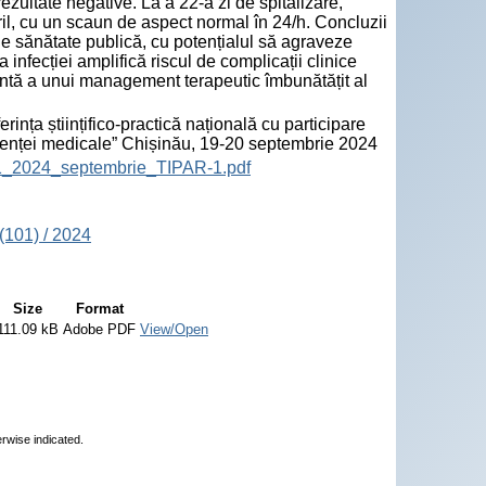
 rezultate negative. La a 22-a zi de spitalizare,
ebril, cu un scaun de aspect normal în 24/h. Concluzii
de sănătate publică, cu potențialul să agraveze
 infecției amplifică riscul de complicații clinice
entă a unui management terapeutic îmbunătățit al
ța științifico-practică națională cu participare
sistenței medicale” Chișinău, 19-20 septembrie 2024
01_2024_septembrie_TIPAR-1.pdf
(101) / 2024
Size
Format
111.09 kB
Adobe PDF
View/Open
erwise indicated.