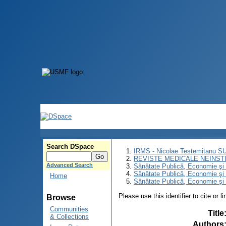
Search DSpace
IRMS - Nicolae Testemitanu 
REVISTE MEDICALE NEINST
Advanced Search
Sănătate Publică, Economie ş
Sănătate Publică, Economie ş
Home
Sănătate Publică, Economie şi
Please use this identifier to cite or l
Browse
Communities
Title
& Collections
Authors