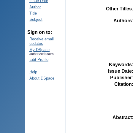
Issue Date
Author
Other Titles
Title
Subject
Authors
Sign on to:
Receive email
updates
My DSpace
authorized users
Edit Profile
Keywords
Issue Date
Help
Publisher
About DSpace
Citation
Abstract