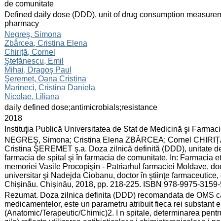
de comunitate
:
Defined daily dose (DDD), unit of drug consumption measure
pharmacy
:
Negreş, Simona
Zbârcea, Cristina Elena
Chiriță, Cornel
Ştefănescu, Emil
Mihai, Dragoş Paul
Şeremet, Oana Cristina
Marineci, Cristina Daniela
Nicolae, Liliana
:
daily defined dose;antimicrobials;resistance
:
2018
:
Instituţia Publică Universitatea de Stat de Medicină şi Farma
:
NEGREŞ, Simona; Cristina Elena ZBÂRCEA; Cornel CHIRIȚ
Cristina ŞEREMET ș.a. Doza zilnică definită (DDD), unitate
farmacia de spital şi în farmacia de comunitate. In: Farmacia etic
memoriei Vasile Procopişin - Patriarhul farmaciei Moldave, docto
universitar şi Nadejda Ciobanu, doctor în ştiinţe farmaceutice, 
Chișinău. Chișinău, 2018, pp. 218-225. ISBN 978-9975-3159-
:
Rezumat. Doza zilnica definita (DDD) recomandata de OMS ca
medicamentelor, este un parametru atribuit fieca rei substant e
(Anatomic/Terapeutic/Chimic)2. I n spitale, determinarea pen