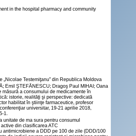
ment in the hospital pharmacy and community
cie „Nicolae Testemiţanu” din Republica Moldova
Ă; Emil ŞTEFĂNESCU; Dragoş Paul MIHAI; Oana
 de măsură a consumului de medicamente în
ă: istorie, realităţi şi perspective: dedicată
r habilitat în ştiinţe farmaceutice, profesor
conferenţiar universitar, 19-21 aprilie 2018,
5-1.
 unitate de ma sura pentru consumul
 active din clasificarea ATC
tru antimicrobiene a DDD pe 100 de zile (DDD/100