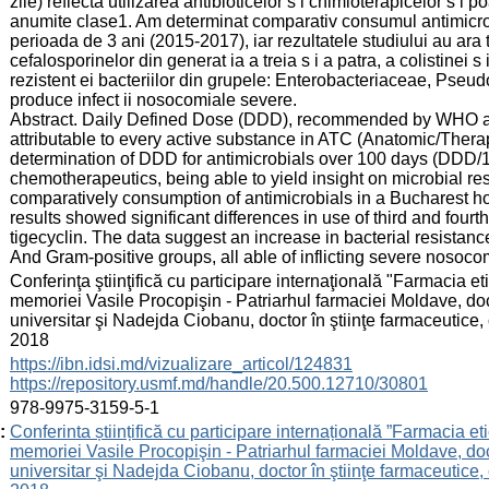
zile) reflecta utilizarea antibioticelor s i chimioterapicelor s i
anumite clase1. Am determinat comparativ consumul antimicrobi
perioada de 3 ani (2015-2017), iar rezultatele studiului au ara ta
cefalosporinelor din generat ia a treia s i a patra, a colistinei 
rezistent ei bacteriilor din grupele: Enterobacteriaceae, Pseud
produce infect ii nosocomiale severe.
Abstract. Daily Defined Dose (DDD), recommended by WHO as
attributable to every active substance in ATC (Anatomic/Therape
determination of DDD for antimicrobials over 100 days (DDD/10
chemotherapeutics, being able to yield insight on microbial re
comparatively consumption of antimicrobials in a Bucharest ho
results showed significant differences in use of third and fourt
tigecyclin. The data suggest an increase in bacterial resista
And Gram-positive groups, all able of inflicting severe nosocom
:
Conferinţa ştiinţifică cu participare internaţională "Farmacia etic
memoriei Vasile Procopişin - Patriarhul farmaciei Moldave, docto
universitar şi Nadejda Ciobanu, doctor în ştiinţe farmaceutice, 
2018
:
https://ibn.idsi.md/vizualizare_articol/124831
https://repository.usmf.md/handle/20.500.12710/30801
:
978-9975-3159-5-1
:
Conferinta științifică cu participare internațională ”Farmacia etic
memoriei Vasile Procopişin - Patriarhul farmaciei Moldave, docto
universitar şi Nadejda Ciobanu, doctor în ştiinţe farmaceutice, 