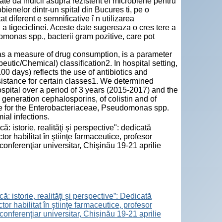
 poate da indicii asupra rezistent ei microbiene pentru
enelor dintr-un spital din Bucures ti, pe o
t diferent e semnificative î n utilizarea
s i a tigeciclinei. Aceste date sugereaza o cres tere a
omonas spp., bacterii gram pozitive, care pot
 a measure of drug consumption, is a parameter
utic/Chemical) classification2. In hospital setting,
0 days) reflects the use of antibiotics and
sistance for certain classes1. We determined
spital over a period of 3 years (2015-2017) and the
h generation cephalosporins, of colistin and of
nce for the Enterobacteriaceae, Pseudomonas spp.
ial infections.
ă: istorie, realităţi şi perspective": dedicată
r habilitat în ştiinţe farmaceutice, profesor
conferenţiar universitar, Chişinău 19-21 aprilie
ă: istorie, realităţi şi perspective”: Dedicată
r habilitat în ştiinţe farmaceutice, profesor
conferenţiar universitar, Chișinău 19-21 aprilie