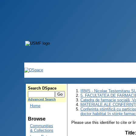
Search DSpace
IRMS - Nicolae Testemitanu 
5. FACULTATEA DE FARMACI
Advanced Search
Catedra de farmacie socială „Va
MATERIALE ALE CONFERINȚE
Home
Conferinta științifică cu partici
doctor habilitat în ştiinţe farm
Browse
Please use this identifier to cite or l
Communities
& Collections
Title