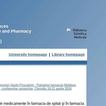
ences
ne and Pharmacy
)
University homepage
|
Library homepage
 memoriei Vasile Procopişin - Patriarhul farmaciei Moldave,
, conferenţiar universitar, Chișinău 19-21 aprilie 2018
e medicamente în farmacia de spital şi în farmacia