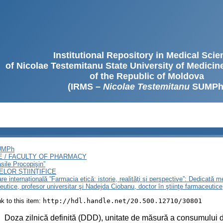
Institutional Repository in Medical Sci
of Nicolae Testemitanu State University of Medici
of the Republic of Moldova
(IRMS –
Nicolae Testemitanu
SUMPh
SUMPh
E / FACULTY OF PHARMACY
sile Procopişin”
LOR ȘTIINȚIFICE
pare internațională ”Farmacia etică: istorie, realităţi şi perspective”: Dedicată
aceutice, profesor universitar şi Nadejda Ciobanu, doctor în ştiinţe farmaceutice
ink to this item:
http://hdl.handle.net/20.500.12710/30801
:
Doza zilnică definită (DDD), unitate de măsură a consumului d