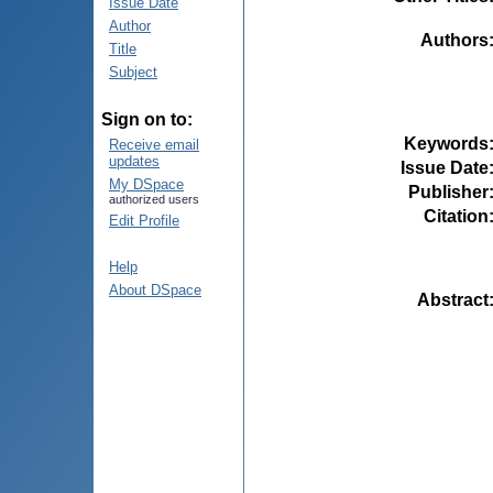
Issue Date
Author
Authors
Title
Subject
Sign on to:
Keywords
Receive email
updates
Issue Date
My DSpace
Publisher
authorized users
Citation
Edit Profile
Help
About DSpace
Abstract