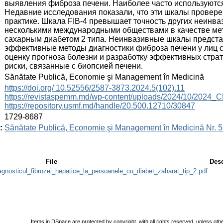
выявления фиброза печени. Наиболее часто используются 
Недавние исследования показали, что эти шкалы провере
практике. Шкала FIB-4 превышает точность других неинв
несколькими международными обществами в качестве мет
сахарным диабетом 2 типа. Неинвазивные шкалы предст
эффективные методы диагностики фиброза печени у лиц с
оценку прогноза болезни и разработку эффективных стра
риски, связанные с биопсией печени.
:
Sănătate Publică, Economie şi Management în Medicină
:
https://doi.org/ 10.52556/2587-3873.2024.5(102).11
https://revistaspemm.md/wp-content/uploads/2024/10/202
https://repository.usmf.md/handle/20.500.12710/30847
:
1729-8687
:
Sănătate Publică, Economie şi Management în Medicină Nr. 5
File
Desc
agnosticul_fibrozei_hepatice_la_persoanele_cu_diabet_zaharat_tip_2.pdf
Items in DSpace are protected by copyright, with all rights reserved, unless oth