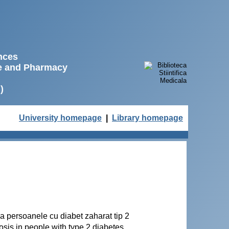
ences
ne and Pharmacy
)
University homepage
|
Library homepage
la persoanele cu diabet zaharat tip 2
rosis in people with type 2 diabetes