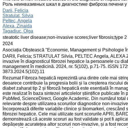
Роль неинвазивных шкал в диагностике фиброза печени у
:
Darii, Felicia
Stratulat, Silvia
Peltec, Angela
Alexa, Zinaida
Tagadiuc, Olga
:
steatotic liver disease;non-invasive scores;liver fibrosis;type 
:
2024
:
Asociația Obștească "Economie, Management și Psihologie î
:
DARII, Felicia; STRATULAT Silvia, PELTEC Angela, ALEXA Zi
invazive în diagnosticul fibrozei hepatice la persoanele cu dia
management în medicină. 2024, nr. 5(102), p.71-75. ISSN 1729
3873.2024.5(102).11
:
Rezumat Fibroza hepatică reprezintă una dintre cele mai stringe
deoarece contribuie la progresia bolii și la creșterea riscului
diabet zaharat tip 2 și fibroză hepatică este esențială în manag
este realizat în baza sintezei articolelor științifice publicate
PubMed, ScienceDirect, Google Academic. Din numărul total de 
relevante despre utilizarea scorurilor diagnostice non-invazive
încorporează diferite variabile clinice și biomarkeri, crescând se
fibrozei hepatice. Cele mai utilizate sunt scorurile APRI, BARD
demonstrează că aceste scoruri au fost validate și pot fi aplicat
depășește acuratețea altor scoruri non-invazive, și a fost reco