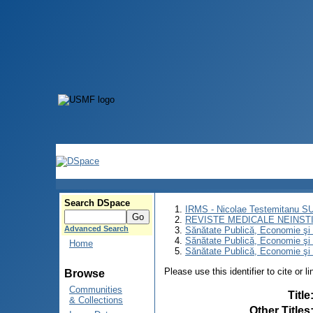
Search DSpace
IRMS - Nicolae Testemitanu 
REVISTE MEDICALE NEINST
Advanced Search
Sănătate Publică, Economie ş
Sănătate Publică, Economie ş
Home
Sănătate Publică, Economie şi
Please use this identifier to cite or l
Browse
Communities
Title
& Collections
Other Titles