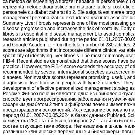
ca metodă de screening a fibrozei hepatice la persoanele cu di
reprezintă metode diagnostice promițătoare, utile și cost-eficie
persoanele cu diabet zaharat tip 2. Ele asigură estimarea progno
management personalizat cu excluderea riscurilor asociate bio
Summary Liver fibrosis represents one of the most pressing prob
disease progression and increases the risk of mortality. Early 
fibrosis is essential in disease management, to avoid complica
research articles published during the period 01.01.2007-30.
and Google Academic. From the total number of 280 articles, 2
scores are algorithms that incorporate different clinical variab
specificity of identifying liver fibrosis. The most commonly 
FIB-4. Recent studies demonstrated that these scores have bee
practice. However, the FIB-4 score exceeds the accuracy of o
recommended by several international societies as a screening 
diabetes. Noninvasive scores represent promising, useful, and 
diagnosis of liver fibrosis in people with type 2 diabetes. Th
development of effective personalized management strategies, e
Резюме Фиброз печени является одна из наиболее актуаль
способствует прогрессированию заболевания и увеличива
сахарным диабетом 2 типа и фиброзом печени имеет важн
предотвращения осложнений. Исследование основано на 
период 01.01.2007-30.05.2024 в базах данных PubMed, Sci
количества 280 статей было отобрано 27 статей об испол
соответствующих теме обзора. Неинвазивные шкалы явля
различные клинические переменные и биомаркеры, повыш