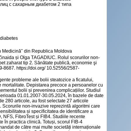
 лиц с сахарным диабетом 2 типа
2 diabetes
n Medicină" din Republica Moldova
naida și Olga TAGADIUC. Rolul scorurilor non-
bet zaharat tip 2. Sănătate publică, economie şi
-8687. https://doi.org/ 10.52556/2587-
nte probleme ale bolii steatozice a ficatului,
 de mortalitate. Depistarea precoce a persoanelor cu
ementul bolii și prevenirea complicațiilor. Studiul
 în perioada 01.01.2007-30.05.2024, în bazele de date
280 articole, au fost selectate 27 articole
. Scorurile non-invazive reprezintă algoritmi care
nsibilitatea și specificitatea de identificare a
, NFS, FibroTest și FIB4. Studiile recente
e în practica clinică. Totuși, scorul FIB-4
mandat de către mai multe societăți internaționale