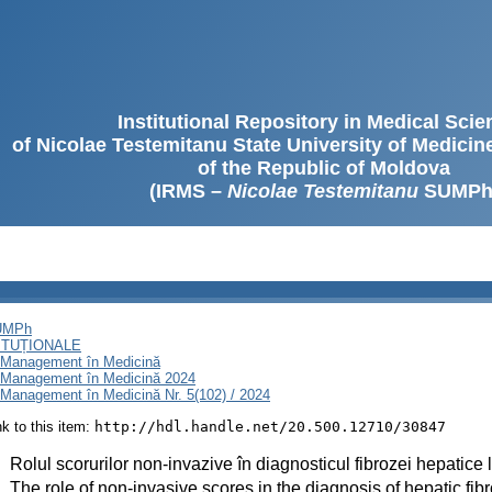
Institutional Repository in Medical Sci
of Nicolae Testemitanu State University of Medici
of the Republic of Moldova
(IRMS –
Nicolae Testemitanu
SUMPh
SUMPh
ITUȚIONALE
i Management în Medicină
i Management în Medicină 2024
 Management în Medicină Nr. 5(102) / 2024
ink to this item:
http://hdl.handle.net/20.500.12710/30847
:
Rolul scorurilor non-invazive în diagnosticul fibrozei hepatice 
:
The role of non-invasive scores in the diagnosis of hepatic fib