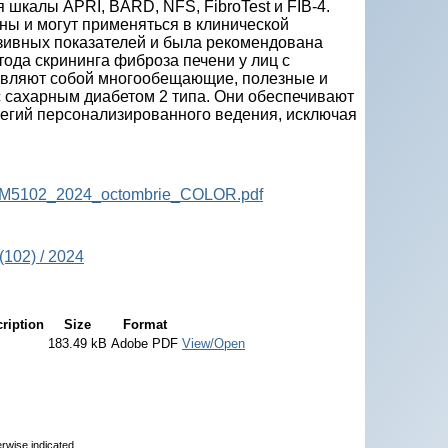
шкалы APRI, BARD, NFS, FibroTest и FIB-4.
ны и могут применяться в клинической
азивных показателей и была рекомендована
ода скрининга фиброза печени у лиц с
авляют собой многообещающие, полезные и
 сахарным диабетом 2 типа. Они обеспечивают
тегий персонализированного ведения, исключая
4_CM5102_2024_octombrie_COLOR.pdf
(102) / 2024
ription
Size
Format
183.49 kB
Adobe PDF
View/Open
erwise indicated.