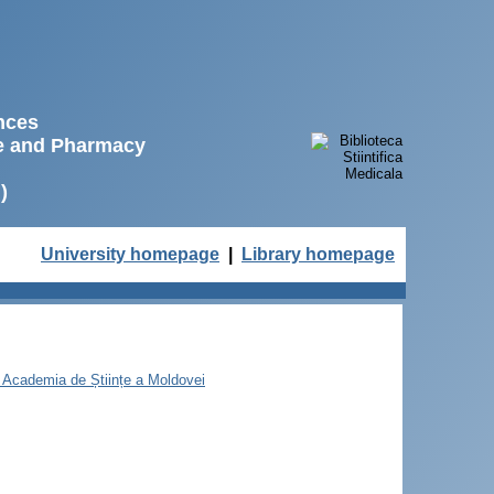
ences
ne and Pharmacy
)
University homepage
|
Library homepage
25, Academia de Științe a Moldovei