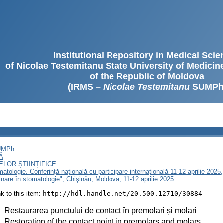
Institutional Repository in Medical Sci
of Nicolae Testemitanu State University of Medici
of the Republic of Moldova
(IRMS –
Nicolae Testemitanu
SUMPh
SUMPh
Ă
LOR ȘTIINȚIFICE
omatologie. Conferință națională cu participare internațională 11-12 aprilie 20
linare în stomatologie", Chişinău, Moldova, 11-12 aprilie 2025
ink to this item:
http://hdl.handle.net/20.500.12710/30884
:
Restaurarea punctului de contact în premolari și molari
:
Restoration of the contact point in premolars and molars