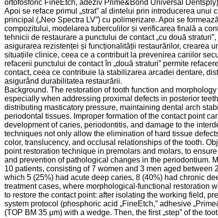
ortofosforic FineEtch, adeziv Prime&Bond Universal Dentsply
Apoi se reface primul „strat” al dintelui prin introducerea unui 
principal („Neo Spectra LV”) cu polimerizare. Apoi se formează a
compozitului, modelarea tuberculilor și verificarea finală a cont
tehnicii de restaurare a punctului de contact „cu două straturi”, 
asigurarea rezistenței și funcționalității restaurărilor, crearea 
situațiile clinice, ceea ce a contribuit la prevenirea cariilor s
refacerii punctului de contact în „două straturi” permite refac
contact, ceea ce contribuie la stabilizarea arcadei dentare, dis
asigurând durabilitatea restaurării.
Background. The restoration of tooth function and morphology is
especially when addressing proximal defects in posterior teeth.
distributing masticatory pressure, maintaining dental arch stab
periodontal tissues. Improper formation of the contact point can
development of caries, periodontitis, and damage to the interd
techniques not only allow the elimination of hard tissue defects
color, translucency, and occlusal relationships of the tooth. Obj
point restoration technique in premolars and molars, to ensure 
and prevention of pathological changes in the periodontium. M
10 patients, consisting of 7 women and 3 men aged between 20 
which 5 (25%) had acute deep caries, 8 (40%) had chronic de
treatment cases, where morphological-functional restoration 
to restore the contact point: after isolating the working field, 
system protocol (phosphoric acid „FineEtch,” adhesive „Prime
(TOP BM 35 μm) with a wedge. Then, the first „step” of the too