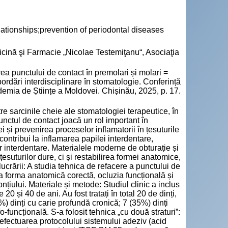
lationships;prevention of periodontal diseases
cină şi Farmacie „Nicolae Testemiţanu“, Asociaţia
punctului de contact în premolari și molari =
ordări interdisciplinare în stomatologie. Conferință
demia de Științe a Moldovei. Chișinău, 2025, p. 17.
tre sarcinile cheie ale stomatologiei terapeutice, în
Punctul de contact joacă un rol important în
iei și prevenirea proceselor inflamatorii în țesuturile
ontribui la inflamarea papilei interdentare,
or interdentare. Materialele moderne de obturație și
suturilor dure, ci și restabilirea formei anatomice,
l lucrării: A studia tehnica de refacere a punctului de
ura forma anatomică corectă, ocluzia funcțională și
nțiului. Materiale și metode: Studiul clinic a inclus
20 și 40 de ani. Au fost tratați în total 20 de dinți,
%) dinți cu carie profundă cronică; 7 (35%) dinți
funcțională. S-a folosit tehnica „cu două straturi”:
 efectuarea protocolului sistemului adeziv (acid