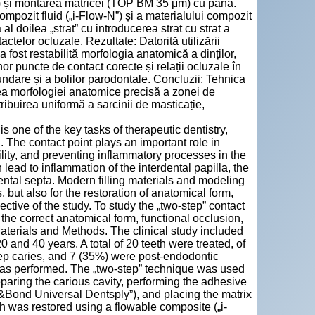
) și montarea matricei (TOP BM 35 μm) cu pană.
compozit fluid („i-Flow-N”) și a materialului compozit
l doilea „strat” cu introducerea strat cu strat a
actelor ocluzale. Rezultate: Datorită utilizării
a fost restabilită morfologia anatomică a dinților,
unor puncte de contact corecte și relații ocluzale în
ecundare și a bolilor parodontale. Concluzii: Tehnica
erea morfologiei anatomice precisă a zonei de
tribuirea uniformă a sarcinii de masticație,
 one of the key tasks of therapeutic dentistry,
 The contact point plays an important role in
ility, and preventing inflammatory processes in the
 lead to inflammation of the interdental papilla, the
ental septa. Modern filling materials and modeling
, but also for the restoration of anatomical form,
ective of the study. To study the „two-step” contact
the correct anatomical form, functional occlusion,
aterials and Methods. The clinical study included
and 40 years. A total of 20 teeth were treated, of
ep caries, and 7 (35%) were post-endodontic
was performed. The „two-step” technique was used
preparing the carious cavity, performing the adhesive
&Bond Universal Dentsply”), and placing the matrix
th was restored using a flowable composite („i-