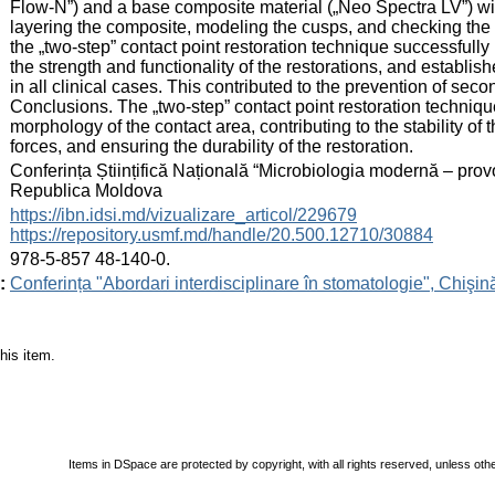
Flow-N”) and a base composite material („Neo Spectra LV”) wi
layering the composite, modeling the cusps, and checking the f
the „two-step” contact point restoration technique successfully
the strength and functionality of the restorations, and establis
in all clinical cases. This contributed to the prevention of se
Conclusions. The „two-step” contact point restoration techniqu
morphology of the contact area, contributing to the stability of 
forces, and ensuring the durability of the restoration.
:
Conferința Științifică Națională “Microbiologia modernă – provo
Republica Moldova
:
https://ibn.idsi.md/vizualizare_articol/229679
https://repository.usmf.md/handle/20.500.12710/30884
:
978-5-857 48-140-0.
:
Conferința "Abordari interdisciplinare în stomatologie", Chişi
his item.
Items in DSpace are protected by copyright, with all rights reserved, unless oth