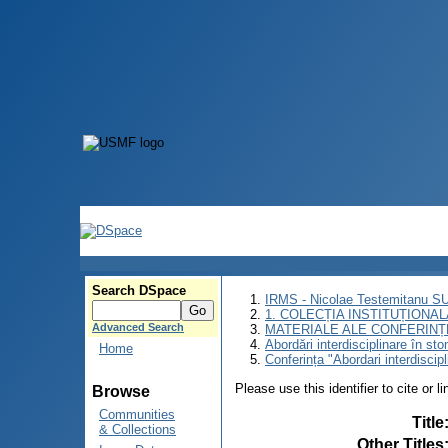
Search DSpace
IRMS - Nicolae Testemitanu 
1. COLECȚIA INSTITUȚIONAL
Advanced Search
MATERIALE ALE CONFERINȚE
Abordări interdisciplinare în st
Home
Conferința "Abordari interdiscip
Please use this identifier to cite or l
Browse
Communities
Title
& Collections
Other Titles