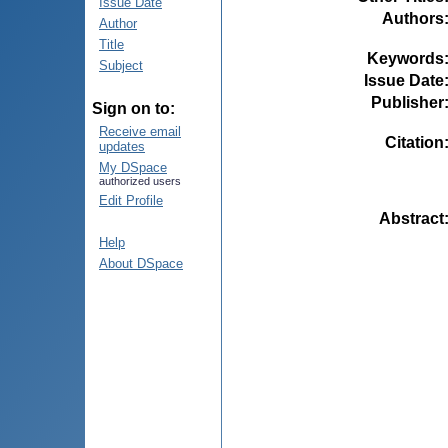
Issue Date
Authors
Author
Title
Keywords
Subject
Issue Date
Publisher
Sign on to:
Receive email
Citation
updates
My DSpace
authorized users
Edit Profile
Abstract
Help
About DSpace