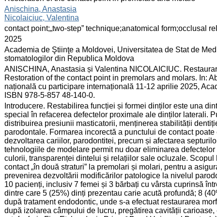
:
Anischina, Anastasia
Nicolaiciuc, Valentina
:
contact point;„two-step” technique;anatomical form;occlusal re
:
2025
:
Academia de Ştiinţe a Moldovei, Universitatea de Stat de Medi
stomatologilor din Republica Moldova
:
ANISCHINA, Anastasia și Valentina NICOLAICIUC. Restaurarea 
Restoration of the contact point in premolars and molars. In: Ab
națională cu participare internațională 11-12 aprilie 2025, Aca
ISBN 978-5-857 48-140-0.
:
Introducere. Restabilirea funcției și formei dinților este una din
special în refacerea defectelor proximale ale dinților laterali. 
distribuirea presiunii masticatorii, menținerea stabilității dentiț
parodontale. Formarea incorectă a punctului de contact poate c
dezvoltarea cariilor, parodontitei, precum și afectarea septuril
tehnologiile de modelare permit nu doar eliminarea defectelor țe
culorii, transparenței dintelui și relațiilor sale ocluzale. Scopu
contact „în două straturi” la premolari și molari, pentru a asig
prevenirea dezvoltării modificărilor patologice la nivelul parodo
10 pacienți, inclusiv 7 femei și 3 bărbați cu vârsta cuprinsă între 
dintre care 5 (25%) dinți prezentau carie acută profundă; 8 (40
după tratament endodontic, unde s-a efectuat restaurarea morfo-
după izolarea câmpului de lucru, pregătirea cavității carioase,