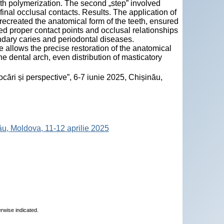
th polymerization. The second „step” involved
inal occlusal contacts. Results. The application of
 recreated the anatomical form of the teeth, ensured
hed proper contact points and occlusal relationships
condary caries and periodontal diseases.
e allows the precise restoration of the anatomical
the dental arch, even distribution of masticatory
cări și perspective”, 6-7 iunie 2025, Chișinău,
nău, Moldova, 11-12 aprilie 2025
erwise indicated.