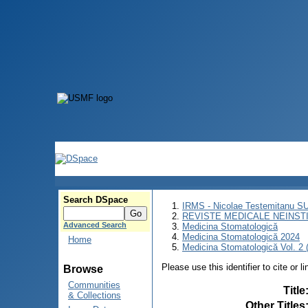
Search DSpace
IRMS - Nicolae Testemitanu 
REVISTE MEDICALE NEINST
Advanced Search
Medicina Stomatologică
Medicina Stomatologică 2024
Home
Medicina Stomatologică Vol. 2 (
Please use this identifier to cite or l
Browse
Communities
Title
& Collections
Other Titles