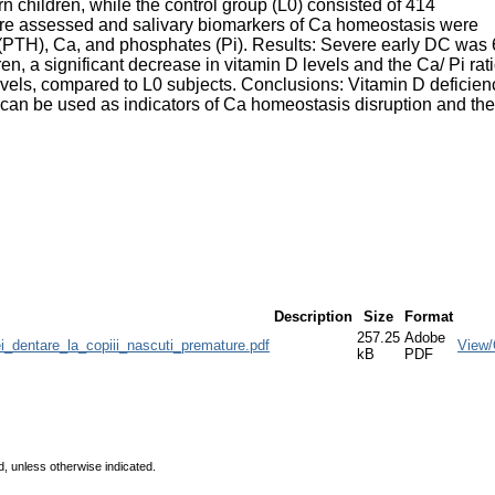
 children, while the control group (L0) consisted of 414
were assessed and salivary biomarkers of Ca homeostasis were
e (PTH), Ca, and phosphates (Pi). Results: Severe early DC was 
n, a significant decrease in vitamin D levels and the Ca/ Pi rati
evels, compared to L0 subjects. Conclusions: Vitamin D deficien
can be used as indicators of Ca homeostasis disruption and the
Description
Size
Format
257.25
Adobe
i_dentare_la_copiii_nascuti_premature.pdf
View
kB
PDF
d, unless otherwise indicated.