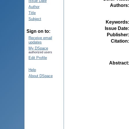
Issue Date
Authors
Author
Title
Subject
Keywords
Issue Date
Sign on to:
Publisher
Receive email
Citation
updates
My DSpace
authorized users
Edit Profile
Abstract
Help
About DSpace