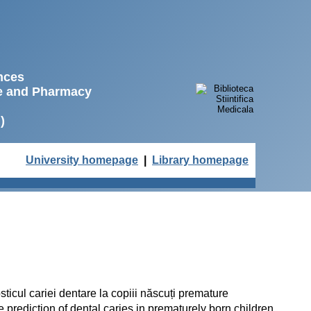
ences
ne and Pharmacy
)
University homepage
|
Library homepage
sticul cariei dentare la copiii născuți premature
 prediction of dental caries in prematurely born children