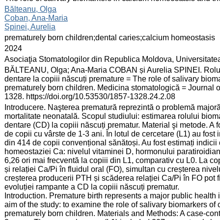
:
Bălteanu, Olga
Coban, Ana-Maria
Spinei, Aurelia
:
prematurely born children;dental caries;calcium homeostasis
:
2024
:
Asociaţia Stomatologilor din Republica Moldova, Universitate
:
BĂLTEANU, Olga; Ana-Maria COBAN și Aurelia SPINEI. Rolul bio
dentare la copiii născuți premature = The role of salivary biom
prematurely born children. Medicina stomatologică = Journal o
1328. https://doi.org/10.53530/1857-1328.24.2.08
:
Introducere. Naşterea prematură reprezintă o problemă majoră 
mortalitate neonatală. Scopul studiului: estimarea rolului bioma
dentare (CD) la copiii născuți prematur. Material şi metode. A f
de copii cu vârste de 1-3 ani. În lotul de cercetare (L1) au fost 
din 414 de copii convențional sănătoși. Au fost estimați indicii
homeostaziei Ca: nivelul vitaminei D, hormonului paratiroidian 
6,26 ori mai frecventă la copiii din L1, comparativ cu L0. La co
și relației Ca/Pi în fluidul oral (FO), simultan cu creșterea nive
creșterea producerii PTH și scăderea relației Ca/Pi în FO pot fi u
evoluției rampante a CD la copiii născuți prematur.
Introduction. Premature birth represents a major public health
aim of the study: to examine the role of salivary biomarkers of
prematurely born children. Materials and Methods: A case-cont