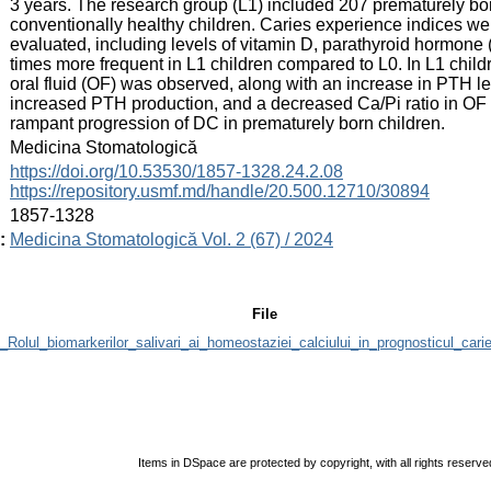
3 years. The research group (L1) included 207 prematurely born
conventionally healthy children. Caries experience indices 
evaluated, including levels of vitamin D, parathyroid hormon
times more frequent in L1 children compared to L0. In L1 childre
oral fluid (OF) was observed, along with an increase in PTH l
increased PTH production, and a decreased Ca/Pi ratio in OF 
rampant progression of DC in prematurely born children.
:
Medicina Stomatologică
:
https://doi.org/10.53530/1857-1328.24.2.08
https://repository.usmf.md/handle/20.500.12710/30894
:
1857-1328
:
Medicina Stomatologică Vol. 2 (67) / 2024
File
lul_biomarkerilor_salivari_ai_homeostaziei_calciului_in_prognosticul_carie
Items in DSpace are protected by copyright, with all rights reserve