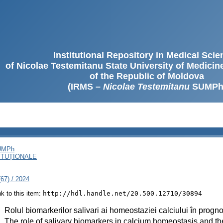
Institutional Repository in Medical Sci
of Nicolae Testemitanu State University of Medici
of the Republic of Moldova
(IRMS –
Nicolae Testemitanu
SUMPh
SUMPh
ITUȚIONALE
67) / 2024
ink to this item:
http://hdl.handle.net/20.500.12710/30894
:
Rolul biomarkerilor salivari ai homeostaziei calciului în progno
:
The role of salivary biomarkers in calcium homeostasis and the