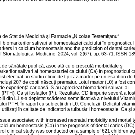
a de Stat de Medicină și Farmacie „Nicolae Testemiţanu“
markerilor salivari ai homeostaziei calciului în prognosticul 
arkers in calcium homeostasis and the prediction of dental carie
f Stomatological Medicine. 2024, vol. 2(67), pp. 63-71. ISSN 18
de sănătate publică, asociată cu o crescută morbiditate şi
rkerilor salivari ai homeostaziei calciului (Ca) în prognosticul ca
ost efectuat un studiu clinic de tip caz-martor pe un eșantion de
incluși 207 de copii născuți prematur. Lotul martor (L0) a fost cons
 de experiență carioasă. S-au aprecieat biomarkerii salivari ai
(PTH), Ca și fosfaților (Pi). Rezultate. CD timpurie severă a fos
piii din L1 s-a depistat scăderea semnificativă a nivelului Vitami
lului PTH, în raport cu subiecții din L0. Concluzii. Deficitul vitami
tilizați în calitate de indicatori a tulburării homeostaziei Ca și 
 issue associated with increased neonatal morbidity and mortalit
 calcium homeostasis (Ca) in the prognosis of dental caries (DC)
rol clinical study was conducted on a sample of 621 children a