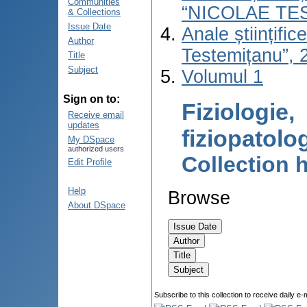
Communities
“NICOLAE TE
& Collections
Issue Date
Anale științifi
Author
Testemițanu”, 2
Title
Subject
Volumul 1
Sign on to:
Fiziologie,
Receive email
updates
fiziopatolog
My DSpace
authorized users
Collection
Edit Profile
Help
Browse
About DSpace
Subscribe to this collection to receive daily e-