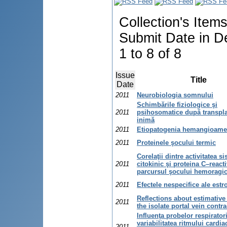
Collection's Item
Submit Date in D
1 to 8 of 8
Issue
Title
Date
2011
Neurobiologia somnului
Schimbările fiziologice şi
2011
psihosomatice după transpla
inimă
2011
Etiopatogenia hemangioame
2011
Proteinele şocului termic
Corelaţii dintre activitatea s
2011
citokinic şi proteina C–react
parcursul şocului hemoragi
2011
Efectele nespecifice ale estr
Reflections about estimativ
2011
the isolate portal vein contrac
Influenţa probelor respirator
variabilitatea ritmului cardia
2011