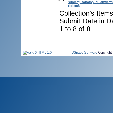
subiecţi sanatoşi cu anxietat
ridicată
Collection's Item
Submit Date in D
1 to 8 of 8
DSpace Software
Copyright