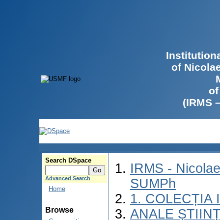
Institutio
of Nicola
of
(IRMS 
Search DSpace
IRMS - Nicolae
Advanced Search
SUMPh
Home
1. COLECȚIA
Browse
ANALE ȘTIIN