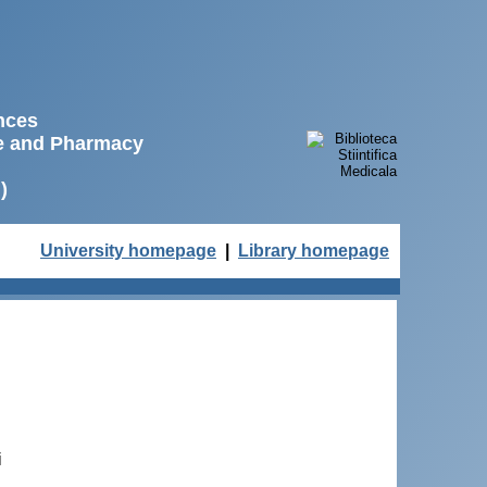
ences
ne and Pharmacy
)
University homepage
|
Library homepage
i