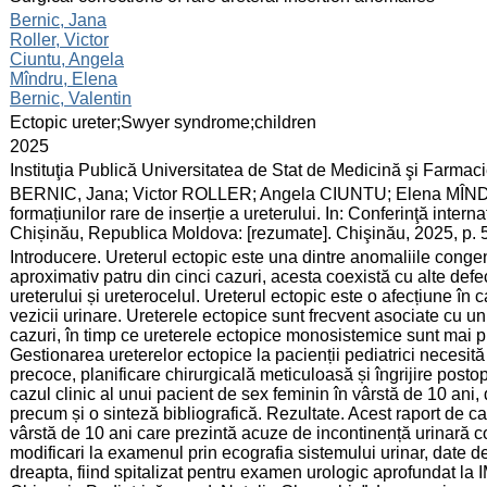
:
Bernic, Jana
Roller, Victor
Ciuntu, Angela
Mîndru, Elena
Bernic, Valentin
:
Ectopic ureter;Swyer syndrome;children
:
2025
:
Instituţia Publică Universitatea de Stat de Medicină şi Farma
:
BERNIC, Jana; Victor ROLLER; Angela CIUNTU; Elena MÎNDRU
formațiunilor rare de inserție a ureterului. In: Conferinţă intern
Chișinău, Republica Moldova: [rezumate]. Chişinău, 2025, p.
:
Introducere. Ureterul ectopic este una dintre anomaliile congenita
aproximativ patru din cinci cazuri, acesta coexistă cu alte defect
ureterului și ureterocelul. Ureterul ectopic este o afecțiune în 
vezicii urinare. Ureterele ectopice sunt frecvent asociate cu u
cazuri, în timp ce ureterele ectopice monosistemice sunt mai pu
Gestionarea ureterelor ectopice la pacienții pediatrici necesi
precoce, planificare chirurgicală meticuloasă și îngrijire postop
cazul clinic al unui pacient de sex feminin în vârstă de 10 ani,
precum și o sinteză bibliografică. Rezultate. Acest raport de ca
vârstă de 10 ani care prezintă acuze de incontinență urinară con
modificari la examenul prin ecografia sistemului urinar, date de
dreapta, fiind spitalizat pentru examen urologic aprofundat la