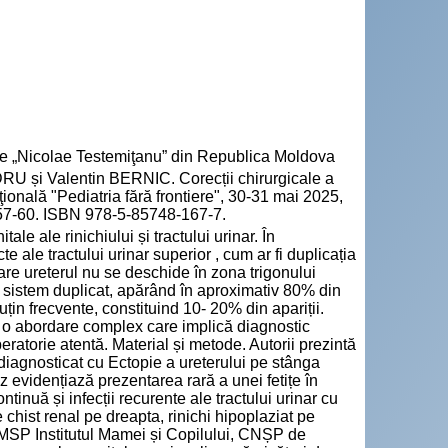
cie „Nicolae Testemiţanu” din Republica Moldova
 și Valentin BERNIC. Corecții chirurgicale a
aţională "Pediatria fără frontiere", 30-31 mai 2025,
 57-60. ISBN 978-5-85748-167-7.
le ale rinichiului și tractului urinar. În
e ale tractului urinar superior , cum ar fi duplicația
care ureterul nu se deschide în zona trigonului
n sistem duplicat, apărând în aproximativ 80% din
țin frecvente, constituind 10- 20% din apariții.
tă o abordare complex care implică diagnostic
eratorie atentă. Material și metode. Autorii prezintă
 diagnosticat cu Ectopie a ureterului pe stânga
z evidențiază prezentarea rară a unei fetițe în
tinuă și infecții recurente ale tractului urinar cu
 chist renal pe dreapta, rinichi hipoplaziat pe
 IMSP Institutul Mamei și Copilului, CNȘP de