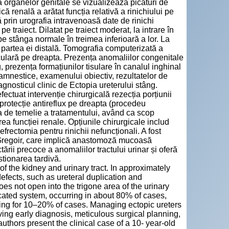
 organelor genitale se vizualizează picături de
că renală a arătat funcția relativă a rinichiului pe
 prin urografia intravenoasă date de rinichi
e traiect. Dilatat pe traiect moderat, la intrare în
pe stânga normale în treimea inferioară a lor. La
, partea ei distală. Tomografia computerizată a
culară pe dreapta. Prezența anomaliilor congenitale
g, prezența formațiunilor tisulare în canalul inghinal
namnestice, examenului obiectiv, rezultatelor de
agnosticul clinic de Ectopia ureterului stâng.
ctuat intervenție chirurgicală rezecția porțiunii
protecție antireflux pe dreapta (procedeu
ra de temelie a tratamentului, având ca scop
ea funcției renale. Opțiunile chirurgicale includ
frectomia pentru rinichii nefuncționali. A fost
h-Gregoir, care implică anastomoză mucoasă
ării precoce a anomaliilor tractului urinar și oferă
stionarea tardivă.
of the kidney and urinary tract. In approximately
 defects, such as ureteral duplication and
oes not open into the trigone area of the urinary
icated system, occurring in about 80% of cases,
ing for 10–20% of cases. Managing ectopic ureters
ing early diagnosis, meticulous surgical planning,
uthors present the clinical case of a 10- year-old