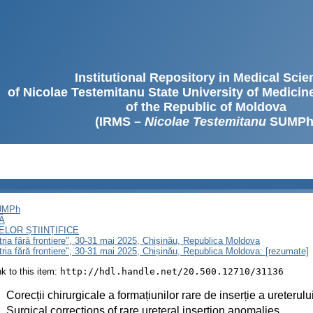
Institutional Repository in Medical Sci
of Nicolae Testemitanu State University of Medici
of the Republic of Moldova
(IRMS –
Nicolae Testemitanu
SUMPh
SUMPh
Ă
LOR ȘTIINȚIFICE
atria fără frontiere", 30-31 mai 2025, Chișinău, Republica Moldova
atria fără frontiere", 30-31 mai 2025, Chișinău, Republica Moldova: [rezumate]
ink to this item:
http://hdl.handle.net/20.500.12710/31136
:
Corecții chirurgicale a formațiunilor rare de inserție a ureterulu
:
Surgical corrections of rare ureteral insertion anomalies