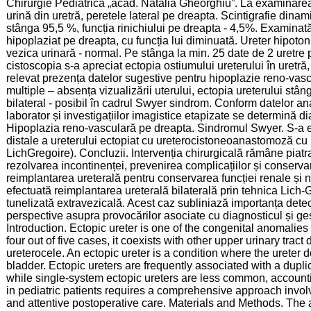
Chirurgie Pediatrică „acad. Natalia Gheorghiu”. La examinarea
urină din uretră, peretele lateral pe dreapta. Scintigrafie dinami
stânga 95,5 %, funcția rinichiului pe dreapta - 4,5%. Examinată
hipoplaziat pe dreapta, cu funcția lui diminuată. Ureter hipoton p
vezica urinară - normal. Pe stânga la min. 25 date de 2 uretre 
cistoscopia s-a apreciat ectopia ostiumului ureterului în uretră
relevat prezența datelor sugestive pentru hipoplazie reno-vas
multiple – absența vizualizării uterului, ectopia ureterului stân
bilateral - posibil în cadrul Swyer sindrom. Conform datelor a
laborator și investigațiilor imagistice etapizate se determină di
Hipoplazia reno-vasculară pe dreapta. Sindromul Swyer. S-a efe
distale a ureterului ectopiat cu ureterocistoneoanastomoză cu 
LichGregoire). Concluzii. Intervenția chirurgicală rămâne piat
rezolvarea incontinenței, prevenirea complicațiilor și conservar
reimplantarea ureterală pentru conservarea funcției renale și ne
efectuată reimplantarea ureterală bilaterală prin tehnica Lic
tunelizată extravezicală. Acest caz subliniază importanța detect
perspective asupra provocărilor asociate cu diagnosticul și ge
Introduction. Ectopic ureter is one of the congenital anomalies 
four out of five cases, it coexists with other upper urinary tract
ureterocele. An ectopic ureter is a condition where the ureter d
bladder. Ectopic ureters are frequently associated with a dupl
while single-system ectopic ureters are less common, account
in pediatric patients requires a comprehensive approach involv
and attentive postoperative care. Materials and Methods. The a