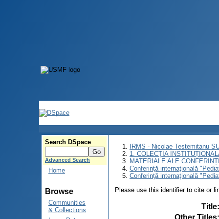
Search DSpace
IRMS - Nicolae Testemitanu 
1. COLECȚIA INSTITUȚIONAL
Advanced Search
MATERIALE ALE CONFERINȚE
Conferinţă internaţională "Pedi
Home
Conferinţă internaţională "Pedi
Please use this identifier to cite or l
Browse
Communities
Title
& Collections
Other Titles