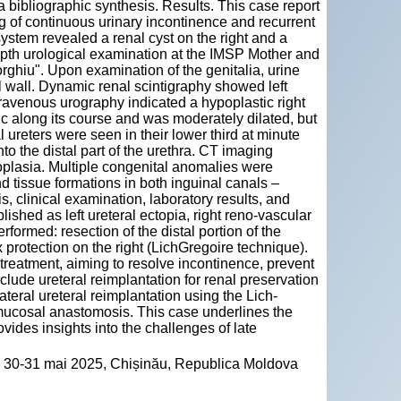
 a bibliographic synthesis. Results. This case report
ng of continuous urinary incontinence and recurrent
system revealed a renal cyst on the right and a
depth urological examination at the IMSP Mother and
rghiu". Upon examination of the genitalia, urine
al wall. Dynamic renal scintigraphy showed left
travenous urography indicated a hypoplastic right
c along its course and was moderately dilated, but
l ureters were seen in their lower third at minute
o the distal part of the urethra. CT imaging
oplasia. Multiple congenital anomalies were
nd tissue formations in both inguinal canals –
 clinical examination, laboratory results, and
ished as left ureteral ectopia, right reno-vascular
ormed: resection of the distal portion of the
 protection on the right (LichGregoire technique).
treatment, aiming to resolve incontinence, prevent
clude ureteral reimplantation for renal preservation
eral ureteral reimplantation using the Lich-
mucosal anastomosis. This case underlines the
vides insights into the challenges of late
re", 30-31 mai 2025, Chișinău, Republica Moldova