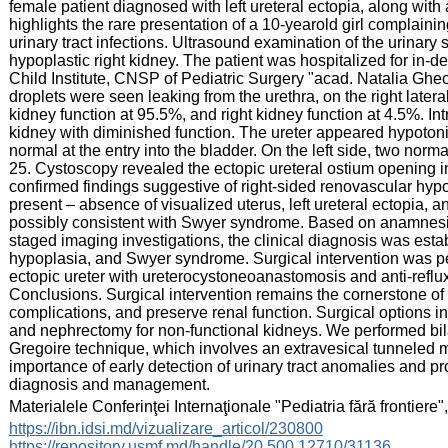
female patient diagnosed with left ureteral ectopia, along with
highlights the rare presentation of a 10-yearold girl complaini
urinary tract infections. Ultrasound examination of the urinary 
hypoplastic right kidney. The patient was hospitalized for in-
Child Institute, CNSP of Pediatric Surgery "acad. Natalia Gheo
droplets were seen leaking from the urethra, on the right later
kidney function at 95.5%, and right kidney function at 4.5%. In
kidney with diminished function. The ureter appeared hypotoni
normal at the entry into the bladder. On the left side, two norma
25. Cystoscopy revealed the ectopic ureteral ostium opening int
confirmed findings suggestive of right-sided renovascular hyp
present – absence of visualized uterus, left ureteral ectopia, a
possibly consistent with Swyer syndrome. Based on anamnesis,
staged imaging investigations, the clinical diagnosis was establ
hypoplasia, and Swyer syndrome. Surgical intervention was perf
ectopic ureter with ureterocystoneoanastomosis and anti-reflux
Conclusions. Surgical intervention remains the cornerstone of 
complications, and preserve renal function. Surgical options in
and nephrectomy for non-functional kidneys. We performed bilat
Gregoire technique, which involves an extravesical tunneled 
importance of early detection of urinary tract anomalies and pro
diagnosis and management.
:
Materialele Conferinţei Internaţionale "Pediatria fără frontie
:
https://ibn.idsi.md/vizualizare_articol/230800
https://repository.usmf.md/handle/20.500.12710/31136