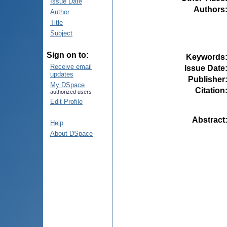
Issue Date
Authors
Author
Title
Subject
Sign on to:
Keywords
Receive email
Issue Date
updates
Publisher
My DSpace
Citation
authorized users
Edit Profile
Abstract
Help
About DSpace