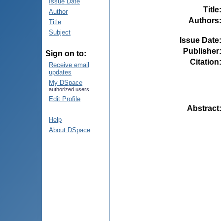
Issue Date
Title
Author
Authors
Title
Subject
Issue Date
Publisher
Sign on to:
Citation
Receive email
updates
My DSpace
authorized users
Edit Profile
Abstract
Help
About DSpace