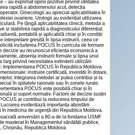
ie – au exprimat opinii pozitive privind utilitatea
area rapidă a abdomenului acut, detecția
operator. Ginecologii au apreciat aplicabilitatea în
lexiei ovariene. Urologii au evidențiat utilizarea
iculară. Pe lângă aplicabilitatea clinică, metoda a
 și stabilirea rapidă a diagnosticului diferențial.
diantă, portabilă și aplicabilă chiar și în condiții
 interpretare greșită în lipsa instruirii, ceea ce
solicită includerea POCUS în curricula de formare
 de decizie au recunoscut eficiența economică a
mente, absența instruirii formale și lipsa unui
larg privind necesitatea extinderii utilizării
uții: Implementarea POCUS în Republica Moldova
ensionale: instruire certificată, investiții în dotare,
nțelor. Integrarea metodei ar putea contribui și la
ecial în spitalele raionale sau în zonele rurale.
mplementarea POCUS este posibilă chiar și în
ională și suport normativ. Factorii de decizie susțin
ea POCUS ar contribui la reducerea timpului de
e. Lucrarea evidențiază importanța abordării
ei în medicina de urgență din Republica Moldova.
consacrată aniversării a 80-a de la fondarea USMF
de masterat în Managementul sănătății publice,
, Chișinău, Republica Moldova