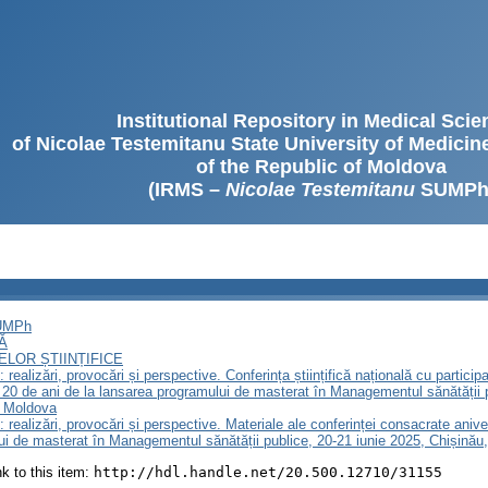
Institutional Repository in Medical Sci
of Nicolae Testemitanu State University of Medici
of the Republic of Moldova
(IRMS –
Nicolae Testemitanu
SUMPh
SUMPh
Ă
LOR ȘTIINȚIFICE
realizări, provocări și perspective. Сonferința științifică națională cu particip
20 de ani de la lansarea programului de masterat în Managementul sănătății
a Moldova
 realizări, provocări și perspective. Materiale ale conferinței consacrate ani
lui de masterat în Managementul sănătății publice, 20-21 iunie 2025, Chișină
ink to this item:
http://hdl.handle.net/20.500.12710/31155