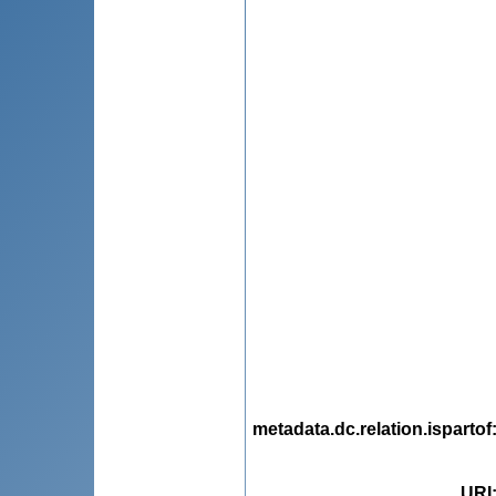
metadata.dc.relation.ispartof
URI