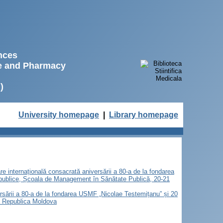
ences
ne and Pharmacy
)
University homepage
|
Library homepage
are internațională consacrată aniversării a 80-a de la fondarea
 publice, Școala de Management în Sănătate Publică, 20-21
versării a 80-a de la fondarea USMF „Nicolae Testemițanu” și 20
u, Republica Moldova