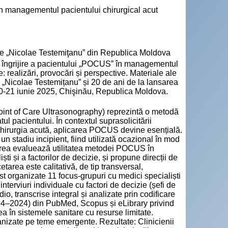
în managementul pacientului chirurgical acut
cie „Nicolae Testemiţanu” din Republica Moldova
e îngrijire a pacientului „POCUS” în managementul
: realizări, provocări și perspective. Materiale ale
 „Nicolae Testemițanu” și 20 de ani de la lansarea
20-21 iunie 2025, Chişinău, Republica Moldova.
oint of Care Ultrasonography) reprezintă o metodă
ul pacientului. În contextul suprasolicitării
în chirurgia acută, aplicarea POCUS devine esențială.
stadiu incipient, fiind utilizată ocazional în mod
rarea evaluează utilitatea metodei POCUS în
ti și a factorilor de decizie, și propune direcții de
area este calitativă, de tip transversal,
t organizate 11 focus-grupuri cu medici specialiști
interviuri individuale cu factori de decizie (șefi de
dio, transcrise integral și analizate prin codificare
(2014–2024) din PubMed, Scopus și eLibrary privind
a în sistemele sanitare cu resurse limitate.
anizate pe teme emergente. Rezultate: Clinicienii