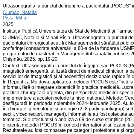
:
Ultrasonografia la punctul de îngrijire a pacientului „POCUS” 
:
Ciumac, Natalia
Pîsla, Mihail
:
2025
:
Instituţia Publică Universitatea de Stat de Medicină şi Farma
:
CIUMAC, Natalia și Mihail Pîsla. Ultrasonografia la punctul d
pacientului chirurgical acut. In: Managementul sănătății publice
conferinței consacrate aniversării a 80-a de la fondarea USMF
programului de masterat în Managementul sănătății publice, 
Chișinău, 2025, pp. 19-20.
:
Context: Ultrasonografia la punctul de îngrijire sau POCUS (P
imagistică emergentă, utilizată direct de medicul clinician la pat
serviciilor de imagistică și al necesității decizionale rapide 
În Republica Moldova, aplicarea metodei POCUS este încă la un 
informal, fără o integrare sistemică în practica medicală. Luc
practica chirurgicală urgentă, din perspectiva medicilor specialiș
implementare a acestei metode la nivel național. Metode: Cercet
desfășurată în perioada noiembrie 2024- februarie 2025. Au fos
în chirurgie, ginecologie și urologie (2–8 participanți/grup) și 6 
secții, vicedirectori, manageri). Informațiile au fost colectate au
tematică. S-a efectuat și o analiză a 69 de surse științifice 
eficiența metodei POCUS în context internațional și fezabilitate
Rezultatele au fost comparate pe categorii profesionale și org