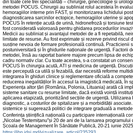
din toate cele trei specialități – chirurgie, ginecologie și urolog
metodei POCUS. Chirurgii au subliniat rolul acesteia în evalu
hemoragiilor interne prin FAST, și monitorizarea lichidului post
diagnosticarea sarcinilor ectopice, hemoragiilor uterine și apop
POCUS în retenție acută de urină, hidronefroză și torsiune test
fost considerată valoroasă pentru ghidarea procedurilor invazive
Medicii au subliniat și avantajul metodei de a fi repetabilă, neira
limitate de resurse. Au fost exprimate și rezerve privind riscul de
susține nevoia de formare profesională continuă. Practicienii 
postuniversitară și în ghidurile naționale de urgență. Factorii
metodei, însă au raportat bariere majore precum lipsa de echipa
cadru normativ clar. Cu toate acestea, s-a constatat un consens 
POCUS în chirurgia acută, ATI și medicina de urgență. Disc
este percepută ca utilă și fezabilă, dar necesită reforme multidim
integrarea în ghiduri clinice și reglementare oficială a compete
reducerea inegalităților în accesul la imagistică medicală, în sp
Experiența altor țări (România, Polonia, Lituania) arată că i
sisteme sanitare cu resurse limitate, dacă există voință instituț
aplicarea etapizată, prioritizând secțiile de urgență. Utilizar
diagnostic, a costurilor de spitalizare și a morbidității asociat
sistemice și sugerează politici de integrare graduală a metod
:
Conferința științifică națională cu participare internațională 
„Nicolae Testemițanu”și 20 de ani de la lansarea programului 
Școala de Management în Sănătate Publică, 20-21 iunie 2025
:
https://ibn.idsi.md/vizualizare_articol/235293