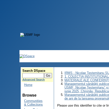
Search DSpace
IRMS - Nicolae Testemitanu 
1. COLECȚIA INSTITUȚIONAL
Advanced Search
MATERIALE ALE CONFERINȚE
Managementul sănătății publice: 
Home
USMF „Nicolae Testemițanu” și 
iunie 2025, Chișinău, Republic
Managementul sănătății publice:
Browse
de ani de la lansarea programu
Communities
& Collections
Please use this identifier to cite or l