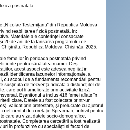
 fizică postnatală
cie „Nicolae Testemiţanu” din Republica Moldova
vind reabilitarea fizică postnatală. In:
tive. Materiale ale conferinței consacrate
și 20 de ani de la lansarea programului de
, Chişinău, Republica Moldova. Chișinău, 2025,
 ale femeilor în perioada postnatală privind
i eficiente pentru sănătatea mamei. Deși
ațiilor, acest aspect este adesea neglijat în
ează identificarea lacunelor informaționale, a
ării, cu scopul de a fundamenta recomandări pentru
 susținută de frecvența ridicată a disfuncțiilor de
 care pot fi ameliorate prin activitate fizică
ransversal. Eșantionul a inclus 416 femei aflate în
erii clare. Datele au fost colectate printr-un
), validat prin pretestare, și prelucrate cu ajutorul
 coeficientul de corelație Spearman, potrivit pentru
nte care au vizat datele socio-demografice,
e postnatale. Completarea cercetării a fost realizată
viuri în profunzime cu specialiști și factori de