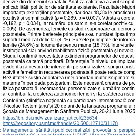
decizie din domeniul sănătății. Analiza calitativă a avut scopu
aplicabilității politicilor de sănătate existente. Rezultate: Maj
importanța exercițiilor postnatale, dar doar 48,3% le practicau r
pozitivă și semnificativă (ρ = 0,289, p = 0,007). Vârsta a corela
-0,192, p = 0,034), iar numărul de sarcini s-a corelat pozitiv cu
0,005). De asemenea, femeile cu studii superioare au demonstrat
postnatale. Printre barierele principale s-au numărat lipsa timpu
suportul medical deficitar (41%). Sursele principale de informa
familie (24,6%) și forumurile pentru mame (18,7%). Interviurile 
instituțional clar privind reabilitarea fizică postnatală și nevoi
Studiul confirmă necesitatea extinderii programelor de educație
postnatală ca temă prioritară. Diferențele în nivelul de implicare
evidențiază nevoia de intervenții personalizate și sprijin cons
activă a femeilor în recuperarea postnatală poate reduce complic
Rezultatele susțin adoptarea unei abordări multidisciplinare și 
materne în perioada postpartum. Este necesară crearea de pro
fizică postnatală, recomandări personalizate și urmărire cont
ar contribui la creșterea autonomiei femeii și la scăderea riscu
:
Conferința științifică națională cu participare internațională 
„Nicolae Testemițanu”și 20 de ani de la lansarea programului 
Școala de Management în Sănătate Publică, 20-21 iunie 2025
:
https://ibn.idsi.md/vizualizare_articol/235634
https://repository.usmf.md/handle/20.500.12710/31178
:
Managementul sănătății publice: realizări, provocări și perspec