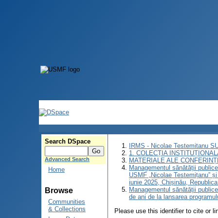
Search DSpace
IRMS - Nicolae Testemitanu 
1. COLECȚIA INSTITUȚIONAL
Advanced Search
MATERIALE ALE CONFERINȚE
Managementul sănătății publice: 
Home
USMF „Nicolae Testemițanu” și 
iunie 2025, Chișinău, Republic
Managementul sănătății publice:
Browse
de ani de la lansarea programu
Communities
& Collections
Please use this identifier to cite or l