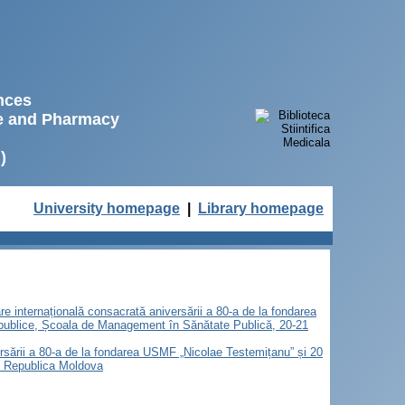
ences
ne and Pharmacy
)
University homepage
|
Library homepage
are internațională consacrată aniversării a 80-a de la fondarea
 publice, Școala de Management în Sănătate Publică, 20-21
versării a 80-a de la fondarea USMF „Nicolae Testemițanu” și 20
u, Republica Moldova