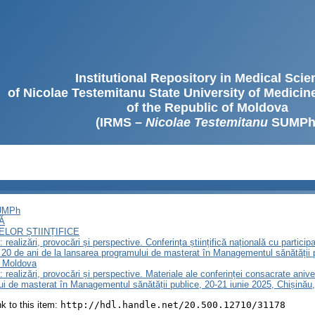
Institutional Repository in Medical Sci
of Nicolae Testemitanu State University of Medici
of the Republic of Moldova
(IRMS –
Nicolae Testemitanu
SUMPh
SUMPh
Ă
LOR ȘTIINȚIFICE
realizări, provocări și perspective. Сonferința științifică națională cu particip
20 de ani de la lansarea programului de masterat în Managementul sănătății
a Moldova
 realizări, provocări și perspective. Materiale ale conferinței consacrate ani
lui de masterat în Managementul sănătății publice, 20-21 iunie 2025, Chișină
ink to this item:
http://hdl.handle.net/20.500.12710/31178