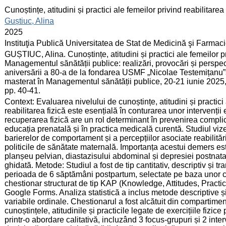
:
Cunoștințe, atitudini și practici ale femeilor privind reabilitarea
:
Guștiuc, Alina
:
2025
:
Instituţia Publică Universitatea de Stat de Medicină şi Farma
:
GUȘTIUC, Alina. Cunoștințe, atitudini și practici ale femeilor pri
Managementul sănătății publice: realizări, provocări și perspec
aniversării a 80-a de la fondarea USMF „Nicolae Testemițanu”
masterat în Managementul sănătății publice, 20-21 iunie 2025
pp. 40-41.
:
Context: Evaluarea nivelului de cunoștințe, atitudini și practici
reabilitarea fizică este esențială în conturarea unor intervenți
recuperarea fizică are un rol determinant în prevenirea complic
educația prenatală și în practica medicală curentă. Studiul viz
barierelor de comportament și a percepțiilor asociate reabilit
politicile de sănătate maternală. Importanța acestui demers este
planșeu pelvian, diastazisului abdominal și depresiei postnatale,
ghidată. Metode: Studiul a fost de tip cantitativ, descriptiv și t
perioada de 6 săptămâni postpartum, selectate pe baza unor crit
chestionar structurat de tip KAP (Knowledge, Attitudes, Practices
Google Forms. Analiza statistică a inclus metode descriptive și
variabile ordinale. Chestionarul a fost alcătuit din compartime
cunoștințele, atitudinile și practicile legate de exercițiile fizic
printr-o abordare calitativă, incluzând 3 focus-grupuri și 2 inter