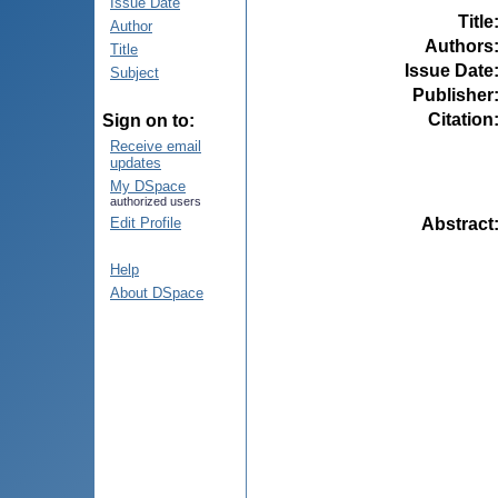
Issue Date
Title
Author
Authors
Title
Issue Date
Subject
Publisher
Citation
Sign on to:
Receive email
updates
My DSpace
authorized users
Abstract
Edit Profile
Help
About DSpace