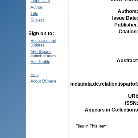
Issue Date
Author
Authors
Title
Issue Date
Subject
Publisher
Citation
Sign on to:
Receive email
updates
My DSpace
authorized users
Abstract
Edit Profile
Help
About DSpace
metadata.dc.relation.ispartof
URI
ISSN
Appears in Collections
Files in This Item: