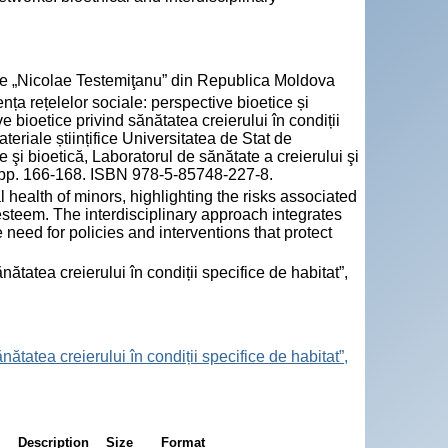
cie „Nicolae Testemiţanu” din Republica Moldova
ența rețelelor sociale: perspective bioetice și
ve bioetice privind sănătatea creierului în condiții
eriale științifice Universitatea de Stat de
şi bioetică, Laboratorul de sănătate a creierului şi
5, pp. 166-168. ISBN 978-5-85748-227-8.
 health of minors, highlighting the risks associated
esteem. The interdisciplinary approach integrates
 need for policies and interventions that protect
nătatea creierului în condiții specifice de habitat”,
nătatea creierului în condiții specifice de habitat”,
Description
Size
Format