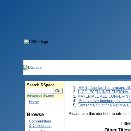
Search DSpace
IRMS - Nicolae Testemitanu 
1. COLECȚIA INSTITUȚIONAL
Advanced Search
MATERIALE ALE CONFERINȚE
„Perspective bioetice privind săn
Home
Conferință Științifică Națională 
Please use this identifier to cite or l
Browse
Communities
Title
& Collections
Other Titles