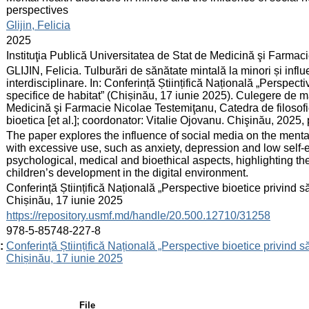
perspectives
:
Glijin, Felicia
:
2025
:
Instituţia Publică Universitatea de Stat de Medicină şi Farma
:
GLIJIN, Felicia. Tulburări de sănătate mintală la minori și influ
interdisciplinare. In: Conferință Științifică Națională „Perspecti
specifice de habitat” (Chișinău, 17 iunie 2025). Culegere de mat
Medicină şi Farmacie Nicolae Testemiţanu, Catedra de filosofie 
bioetica [et al.]; coordonator: Vitalie Ojovanu. Chişinău, 202
:
The paper explores the influence of social media on the mental
with excessive use, such as anxiety, depression and low self-
psychological, medical and bioethical aspects, highlighting the
children’s development in the digital environment.
:
Conferință Științifică Națională „Perspective bioetice privind să
Chișinău, 17 iunie 2025
:
https://repository.usmf.md/handle/20.500.12710/31258
:
978-5-85748-227-8
:
Conferință Științifică Națională „Perspective bioetice privind să
Chișinău, 17 iunie 2025
File