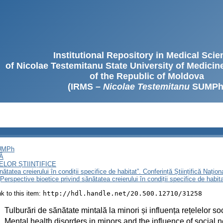
Institutional Repository in Medical Sci
of Nicolae Testemitanu State University of Medici
of the Republic of Moldova
(IRMS –
Nicolae Testemitanu
SUMPh
SUMPh
Ă
LOR ȘTIINȚIFICE
ătatea creierului în condiții specifice de habitat”. Conferință Științifică Națio
„Perspective bioetice privind sănătatea creierului în condiții specifice de habit
ink to this item:
http://hdl.handle.net/20.500.12710/31258
:
Tulburări de sănătate mintală la minori și influența rețelelor so
:
Mental health disorders in minors and the influence of social n