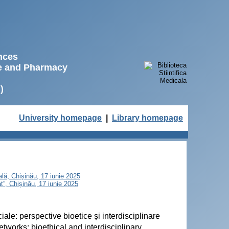
ences
ne and Pharmacy
)
University homepage
|
Library homepage
nală, Chișinău, 17 iunie 2025
at”, Chișinău, 17 iunie 2025
ciale: perspective bioetice și interdisciplinare
etworks: bioethical and interdisciplinary