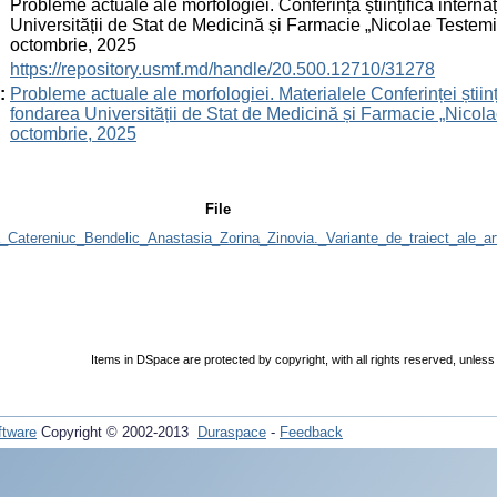
:
Probleme actuale ale morfologiei. Conferință științifică interna
Universității de Stat de Medicină și Farmacie „Nicolae Teste
octombrie, 2025
:
https://repository.usmf.md/handle/20.500.12710/31278
:
Probleme actuale ale morfologiei. Materialele Conferinței științ
fondarea Universității de Stat de Medicină și Farmacie „Nico
octombrie, 2025
File
Catereniuc_Bendelic_Anastasia_Zorina_Zinovia._Variante_de_traiect_ale_ar
Items in DSpace are protected by copyright, with all rights reserved, unless
tware
Copyright © 2002-2013
Duraspace
-
Feedback