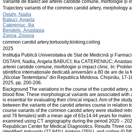
:
Variante de traiect ale arterei carotide comune, morfologie și i
:
Trajectory variants of the common carotid artery, morphology an
:
Ostahi, Nadia
Babuci, Angela
Catereniuc, Ilia
Bendelic, Anastasia
Zorina, Zinovia
:
common carotid artery;tortuosity;kinking;coiling
:
2025
:
Instituţia Publică Universitatea de Stat de Medicină şi Farma
:
OSTAHI, Nadia, Angela BABUCI; Ilia CATERENIUC; Anastasia
arterei carotide comune, morfologie și impact clinic. In: Probl
științifice internaționale dedicată aniversării a 80 de ani de l
„Nicolae Testemițanu” din Republica Moldova. Chișinău, 17-18 
2025, pp. 200-206.
:
Background The variations in the course of the carotid artery, s
blood flow. These morphological variants are associated with 
is essential for evaluating their clinical impact. Aim of the st
between the variants of the carotid arteries course in relation 
course variants of the common carotid artery were studied retr
and 76 females) with a mean age of 63±14.44 years for males 
examined using CT angiography during the period 2020 – 2024
Republican Center for Medical Diagnostics. Results Three cou
identified: tortuosity (27.94%), kinking (25%), and coiling (0.