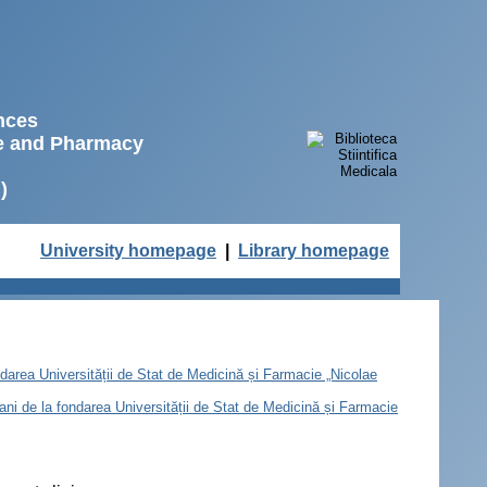
ences
ne and Pharmacy
)
University homepage
|
Library homepage
ondarea Universității de Stat de Medicină și Farmacie „Nicolae
e ani de la fondarea Universității de Stat de Medicină și Farmacie