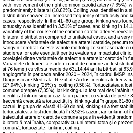
with involvement of the right common carotid artery (7.35%),
predominantly bilateral (18.82%). Coiling was identified in a s
distribution showed an increased frequency of tortuosity and 
cases, respectively. In the 41–60 age group, kinking was found
tortuosity was identified in 3.51% of cases, and kinking in 14
variability of the course of the common carotid arteries reveal
bilateral distribution compared to unilateral cases, and a very 
Introducere Variantele de traiect ale arterei carotide, precum tor
sangvin cerebral. Aceste varinte morfologice sunt asociate cu 
studierea lor este esențială pentru evaluarea impactului clinic.
corelației dintre variantele de traiect ale arterelor carotide în f
Variantele de traiect ale arterei carotide comune au fost studi
și 76 femei) cu vârsta medie de 63±14,44 ani la bărbați și 63,9±
angiografie în perioada anilor 2020 – 2024, în cadrul IMSP In
Diagnosticare Medicală. Rezultate Au fost identificate trei varia
(27,94%), kinking (25%) și coiling (0,58%). Tortuozitatea a fost 
comune dreapte (7,35%), iar kinking-ul a fost mai des întâlnit l
identificat într-un singur caz, la un pacient cu vârsta de peste 8
frecvență crescută a tortuozității și kinking-ului în grupa 61-8
cazuri. În grupa de vârstă 41-60 de ani, kinking-ul a fost stabil
tortuozitatea a fost identificată în 3,52% cazuri, iar kinking-ul 
traiectului arterelor carotide comune a pus în evidență predomina
bilaterală mai înaltă, comparativ cu unilateralitatea și o prezenț
comună, tortuozitate, kinking, coiling.