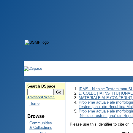
Search DSpace
IRMS - Nicolae Testemitanu 
1. COLECȚIA INSTITUȚIONAL
Advanced Search
MATERIALE ALE CONFERINȚE
Probleme actuale ale morfologiei
Home
Testemițanu” din Republica Mol
Probleme actuale ale morfologiei
„Nicolae Testemițanu” din Repu
Browse
Communities
Please use this identifier to cite or l
& Collections