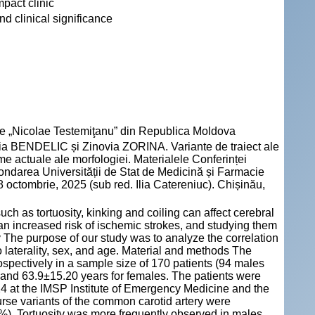
mpact clinic
d clinical significance
cie „Nicolae Testemiţanu” din Republica Moldova
 BENDELIC și Zinovia ZORINA. Variante de traiect ale
eme actuale ale morfologiei. Materialele Conferinței
a fondarea Universității de Stat de Medicină și Farmacie
octombrie, 2025 (sub red. Ilia Catereniuc). Chișinău,
uch as tortuosity, kinking and coiling can affect cerebral
an increased risk of ischemic strokes, and studying them
udy The purpose of our study was to analyze the correlation
to laterality, sex, and age. Material and methods The
ospectively in a sample size of 170 patients (94 males
and 63.9±15.20 years for females. The patients were
 at the IMSP Institute of Emergency Medicine and the
rse variants of the common carotid artery were
58%). Tortuosity was more frequently observed in males,