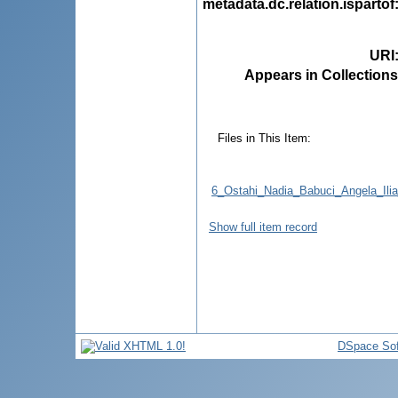
metadata.dc.relation.ispartof
URI
Appears in Collections
Files in This Item:
6_Ostahi_Nadia_Babuci_Angela_Ilia_
Show full item record
DSpace Sof