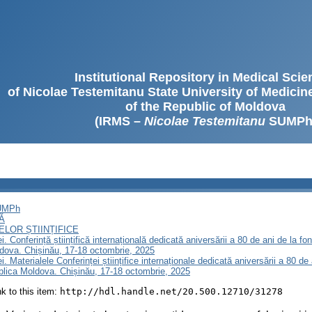
Institutional Repository in Medical Sci
of Nicolae Testemitanu State University of Medici
of the Republic of Moldova
(IRMS –
Nicolae Testemitanu
SUMPh
SUMPh
Ă
LOR ȘTIINȚIFICE
. Conferință științifică internațională dedicată aniversării a 80 de ani de la f
dova. Chișinău, 17-18 octombrie, 2025
. Materialele Conferinței științifice internaționale dedicată aniversării a 80 d
blica Moldova. Chișinău, 17-18 octombrie, 2025
ink to this item:
http://hdl.handle.net/20.500.12710/31278