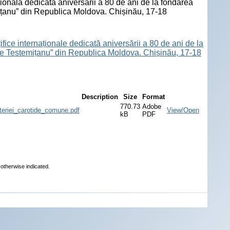
țională dedicată aniversării a 80 de ani de la fondarea
mițanu” din Republica Moldova. Chișinău, 17-18
ifice internaționale dedicată aniversării a 80 de ani de la
lae Testemițanu” din Republica Moldova. Chișinău, 17-18
Description
Size
Format
770.73
Adobe
teriei_carotide_comune.pdf
View/Open
kB
PDF
 otherwise indicated.