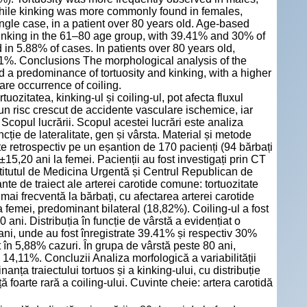
 while kinking was more commonly found in females,
ingle case, in a patient over 80 years old. Age-based
kinking in the 61–80 age group, with 39.41% and 30% of
 in 5.88% of cases. In patients over 80 years old,
.11%. Conclusions The morphological analysis of the
ed a predominance of tortuosity and kinking, with a higher
rare occurrence of coiling.
tuozitatea, kinking-ul și coiling-ul, pot afecta fluxul
un risc crescut de accidente vasculare ischemice, iar
 Scopul lucrării. Scopul acestei lucrări este analiza
uncție de lateralitate, gen și vârsta. Material și metode
ate retrospectiv pe un eșantion de 170 pacienți (94 bărbați
15,20 ani la femei. Pacienții au fost investigați prin CT
stitutul de Medicina Urgentă și Centrul Republican de
nte de traiect ale arterei carotide comune: tortuozitate
mai frecventă la bărbați, cu afectarea arterei carotide
a femei, predominant bilateral (18,82%). Coiling-ul a fost
0 ani. Distribuția în funcție de vârstă a evidențiat o
0 ani, unde au fost înregistrate 39.41% și respectiv 30%
it în 5,88% cazuri. În grupa de vârstă peste 80 ani,
în 14,11%. Concluzii Analiza morfologică a variabilității
nța traiectului tortuos și a kinking-ului, cu distribuție
ă foarte rară a coiling-ului. Cuvinte cheie: artera carotidă