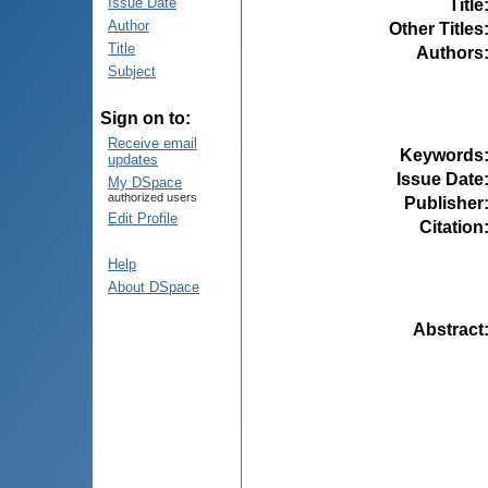
Issue Date
Title
Author
Other Titles
Title
Authors
Subject
Sign on to:
Receive email
Keywords
updates
Issue Date
My DSpace
authorized users
Publisher
Edit Profile
Citation
Help
About DSpace
Abstract