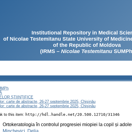
Institutional Repository in Medical Sci
of Nicolae Testemitanu State University of Medici
of the Republic of Moldova
(IRMS –
Nicolae Testemitanu
SUMPh
SUMPh
Ă
LOR ȘTIINȚIFICE
lor: carte de abstracte, 26-27 septembrie 2025, Chişinău
lor: carte de abstracte, 26-27 septembrie 2025, Chişinău
ink to this item:
http://hdl.handle.net/20.500.12710/31346
:
Ortokeratologia în controlul progresiei miopiei la copil și adole
:
Minchevici, Delia