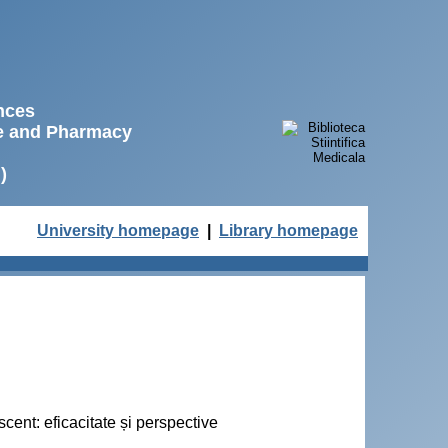
ences
ne and Pharmacy
)
University homepage
|
Library homepage
scent: eficacitate și perspective