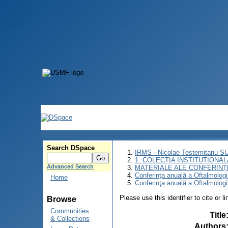
Search DSpace
IRMS - Nicolae Testemitanu 
1. COLECȚIA INSTITUȚIONAL
Advanced Search
MATERIALE ALE CONFERINȚE
Conferinţa anuală a Oftalmologi
Home
Conferinţa anuală a Oftalmologi
Please use this identifier to cite or l
Browse
Communities
Title
& Collections
Authors