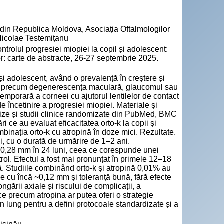
e din Republica Moldova, Asociația Oftalmologilor
Nicolae Testemițanu
olul progresiei miopiei la copil și adolescent:
lor: carte de abstracte, 26-27 septembrie 2025.
 și adolescent, având o prevalență în creștere și
ung, precum degenerescența maculară, glaucomul sau
temporară a corneei cu ajutorul lentilelor de contact
e încetinire a progresiei miopiei. Materiale și
alize și studii clinice randomizate din PubMed, BMC
i ce au evaluat eficacitatea orto-k la copii și
inația orto-k cu atropină în doze mici. Rezultate.
i, cu o durată de urmărire de 1–2 ani.
–0,28 mm în 24 luni, ceea ce corespunde unei
trol. Efectul a fost mai pronunțat în primele 12–18
ată. Studiile combinând orto-k și atropină 0,01% au
ale cu încă ~0,12 mm și toleranță bună, fără efecte
gării axiale și riscului de complicații, a
ce precum atropina ar putea oferi o strategie
 lung pentru a defini protocoale standardizate și a