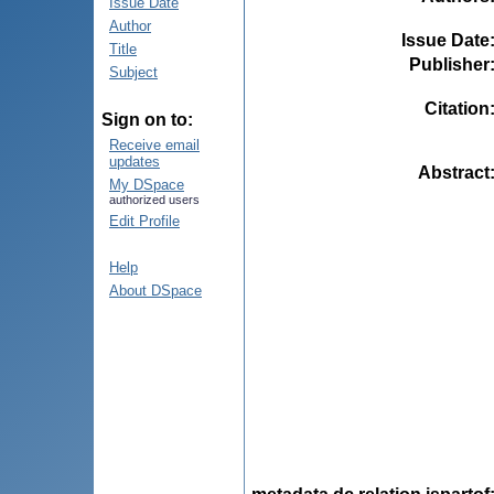
Issue Date
Author
Issue Date
Title
Publisher
Subject
Citation
Sign on to:
Receive email
updates
Abstract
My DSpace
authorized users
Edit Profile
Help
About DSpace