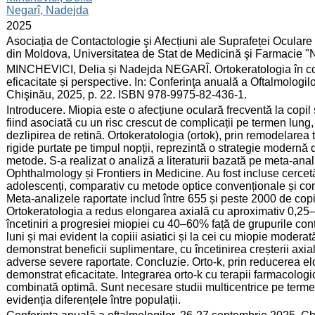
Negarî, Nadejda
:
2025
:
Asociația de Contactologie şi Afecțiuni ale Suprafeței Ocular
din Moldova, Universitatea de Stat de Medicină şi Farmacie "
:
MINCHEVICI, Delia și Nadejda NEGARÎ. Ortokeratologia în contr
eficacitate și perspective. In: Conferinţa anuală a Oftalmologi
Chişinău, 2025, p. 22. ISBN 978-9975-82-436-1.
:
Introducere. Miopia este o afecțiune oculară frecventă la copil
fiind asociată cu un risc crescut de complicații pe termen l
dezlipirea de retină. Ortokeratologia (ortok), prin remodelarea 
rigide purtate pe timpul nopții, reprezintă o strategie modernă d
metode. S-a realizat o analiză a literaturii bazată pe meta-an
Ophthalmology și Frontiers in Medicine. Au fost incluse cercetăr
adolescenți, comparativ cu metode optice convenționale și comb
Meta-analizele raportate includ între 655 și peste 2000 de copi
Ortokeratologia a redus elongarea axială cu aproximativ 0,25
încetiniri a progresiei miopiei cu 40–60% față de grupurile con
luni și mai evident la copiii asiatici și la cei cu miopie moder
demonstrat beneficii suplimentare, cu încetinirea creșterii axi
adverse severe raportate. Concluzie. Orto-k, prin reducerea elon
demonstrat eficacitate. Integrarea orto-k cu terapii farmacologi
combinată optimă. Sunt necesare studii multicentrice pe termen
evidenția diferențele între populații.