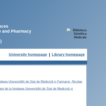
ences
ne and Pharmacy
)
University homepage
|
Library homepage
ondarea Universității de Stat de Medicină și Farmacie „Nicolae
 ani de la fondarea Universității de Stat de Medicină și