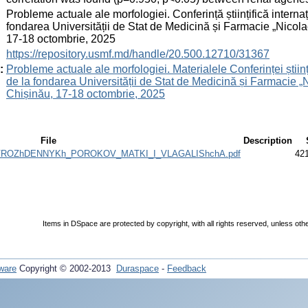
:
Probleme actuale ale morfologiei. Conferință științifică interna
fondarea Universității de Stat de Medicină și Farmacie „Nico
17-18 octombrie, 2025
:
https://repository.usmf.md/handle/20.500.12710/31367
:
Probleme actuale ale morfologiei. Materialele Conferinței științ
de la fondarea Universității de Stat de Medicină și Farmacie 
Chișinău, 17-18 octombrie, 2025
File
Description
ROZhDENNYKh_POROKOV_MATKI_I_VLAGALIShchA.pdf
42
Items in DSpace are protected by copyright, with all rights reserved, unless oth
ware
Copyright © 2002-2013
Duraspace
-
Feedback