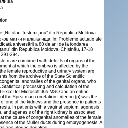
галища
na
tion
cie „Nicolae Testemiţanu” din Republica Moldova
в матки и влагалища. In: Probleme actuale ale
edicată aniversării a 80 de ani de la fondarea
mițanu” din Republica Moldova. Chișinău, 17-18
. 291-294.
tem are combined with defects of organs of the
pment at which the embryo is affected by the
f the female reproductive and urinary system are
ts from the archive of the State Scientific
congenital anomalies of the genital organs, who
Statistical processing and calculation of the
ft Excel for Microsoft 365 MSO and an online
n of the Spearman correlation criterion (p) was the
 of one of the kidneys and the presence in patients
tresia. In patients with a vaginal septum, agenesis
rus, and agenesis of the right kidney is associated
that the cause of congenital anomalies of the female
bsence of the Muller ducts during embryogenesis. A
is and uterine doubling.