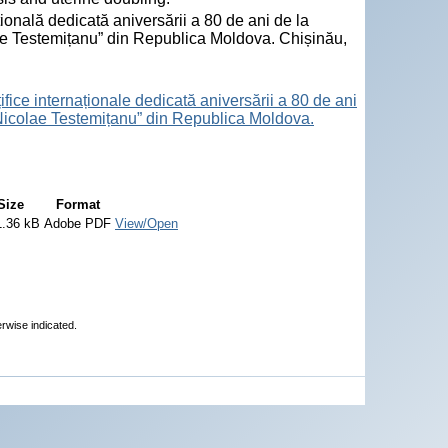
țională dedicată aniversării a 80 de ani de la
lae Testemițanu” din Republica Moldova. Chișinău,
ifice internaționale dedicată aniversării a 80 de ani
„Nicolae Testemițanu” din Republica Moldova.
Size
Format
1.36 kB
Adobe PDF
View/Open
erwise indicated.