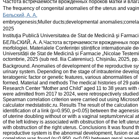
:
Частота встречаемости врожденных пороков матки и вла
:
The frequency of congenital anomalies of the uterus and vagi
:
Бельский, А. А.
:
embryogenesis;Muller ducts;developmental anomalies;correla
:
2025
:
Instituţia Publică Universitatea de Stat de Medicină şi Farma
:
БЕЛЬСКИЙ, А. А.Частота встречаемости врожденных пороко
morfologiei. Materialele Conferinței științifice internaționale d
Universității de Stat de Medicină și Farmacie „Nicolae Teste
octombrie, 2025 (sub red. Ilia Catereniuc). Chișinău, 2025, pp
:
Background. Anomalies of development of the reproductive sys
urinary system. Depending on the stage of intrauterine develo
teratogenic factor or genetic features, various abnormalities o
formed. Material and methods The medical histories of 29 patien
Research Center “Mother and Child” aged 11 to 38 years with 
were admitted from 2017 to 2024, were retrospectively studied. 
Spearman correlation criterion were carried out using Microso
calculator medstatistic.ru. Results The result of the calculatio
identification of a link (p=0.950, p<0.05) between the agenesis
of uterine doubling without or with a vaginal septum/cervical a
of the left kidney is associated with obstruction of the left ute
with obstruction of the right uterus. Conclusions It was found 
reproductive system is the abnormal development, fusion or a
correlation was found (p=0.950, p<0.05) between renal agenes