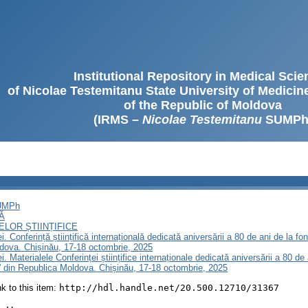
Institutional Repository in Medical Sci
of Nicolae Testemitanu State University of Medici
of the Republic of Moldova
(IRMS –
Nicolae Testemitanu
SUMPh
SUMPh
Ă
LOR ȘTIINȚIFICE
. Conferință științifică internațională dedicată aniversării a 80 de ani de la f
dova. Chișinău, 17-18 octombrie, 2025
. Materialele Conferinței științifice internaționale dedicată aniversării a 80 de
 din Republica Moldova. Chișinău, 17-18 octombrie, 2025
ink to this item:
http://hdl.handle.net/20.500.12710/31367