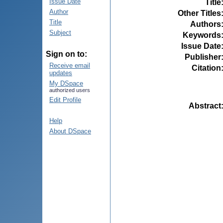
Issue Date
Title
Author
Other Titles
Title
Authors
Subject
Keywords
Issue Date
Sign on to:
Publisher
Receive email
Citation
updates
My DSpace
authorized users
Edit Profile
Abstract
Help
About DSpace