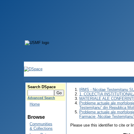
Search DSpace
IRMS - Nicolae Testemitanu 
1. COLECȚIA INSTITUȚIONAL
Advanced Search
MATERIALE ALE CONFERINȚE
Probleme actuale ale morfologiei
Home
Testemițanu” din Republica Mol
Probleme actuale ale morfologiei
Farmacie „Nicolae Testemițanu”
Browse
Communities
Please use this identifier to cite or l
& Collections