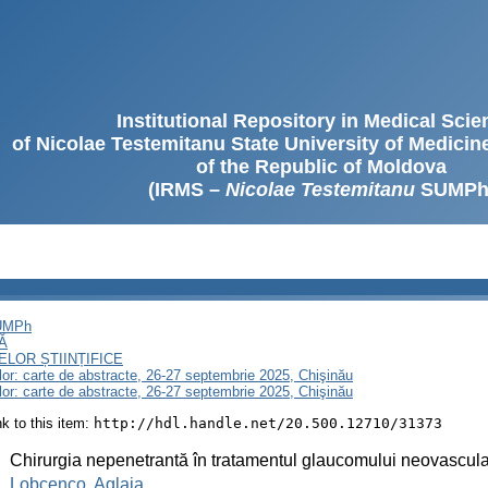
Institutional Repository in Medical Sci
of Nicolae Testemitanu State University of Medici
of the Republic of Moldova
(IRMS –
Nicolae Testemitanu
SUMPh
SUMPh
Ă
LOR ȘTIINȚIFICE
lor: carte de abstracte, 26-27 septembrie 2025, Chişinău
lor: carte de abstracte, 26-27 septembrie 2025, Chişinău
ink to this item:
http://hdl.handle.net/20.500.12710/31373
:
Chirurgia nepenetrantă în tratamentul glaucomului neovascula
:
Lobcenco, Aglaia