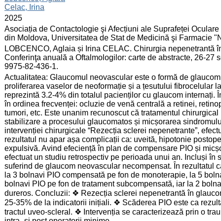
Celac, Irina
:
2025
:
Asociația de Contactologie şi Afecțiuni ale Suprafeței Ocular
din Moldova, Universitatea de Stat de Medicină şi Farmacie "
:
LOBCENCO, Aglaia și Irina CELAC. Chirurgia nepenetrantă în 
Conferinţa anuală a Oftalmologilor: carte de abstracte, 26-27
9975-82-436-1.
:
Actualitatea: Glaucomul neovascular este o formă de glaucom 
proliferarea vaselor de neoformație și a țesutului fibrocelular l
reprezintă 3.2-4% din totalul pacienților cu glaucom internați.
în ordinea frecvenței: ocluzie de venă centrală a retinei, retino
tumori, etc. Este unanim recunoscut că tratamentul chirurgical
stabilizare a procesului glaucomatos și micșorarea sindromului 
intervenției chirurgicale “Rezecția sclerei nepenetrante”, efect
rezultatul nu apar așa complicații ca: uveită, hipotonie postop
expulsivă. Avind efeciență în plan de compensare PIO și micșo
efectuat un studiu retrospectiv pe perioada unui an. Incluși în 
suferind de glaucom neovascular necompensat. În rezultatul că
la 3 bolnavi PIO compensată pe fon de monoterapie, la 5 bolna
bolnavi PIO pe fon de tratament subcompensată, iar la 2 bolnavi
dureros. Concluzii: ❖ Rezecția sclerei nepenetrantă în glauc
25-35% de la indicatorii inițiali. ❖ Scăderea PIO este ca rezultat
tractul uveo-scleral. ❖ Intervenția se caracterizează prin o tra
intra- și post operatorii minime.