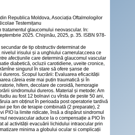
e din Republica Moldova, Asociația Oftalmologilor
Nicolae Testemițanu
tratamentul glaucomului neovascular. In:
 septembrie 2025. Chişinău, 2025, p. 35. ISBN 978-
secundar de tip obstructiv determinat de
a nivelul irisului și a unghiului camerular,ceea ce
 Între afecțiunile care determină glaucomul vascular
patie diabetică, ocluzii carotidiene, uveite cronice,
 rămîne singurul în stare să ofere șanse de
dureros. Scopul lucrării: Evaluarea eficacității
uarea căreia este mai puțin traumatică și în
eratorie, hifem, decolare de coroidă, hemoragie
rării sindromului dureros. Material și metode: Am
studiu au fost 12 bolnavi cu vîrsta de peste 50 ani,
ruia am obținut în perioada post operatorie tardivă
vi pe fon de terapie combinată (2 preparate), 2
 PIO la limite ridicate, însă a dispărut sindromul
omul neovascular aduce la o compensație a PIO în
 al activității evacuării lichidului intraocular prin
umatizare minima a globului ocular si complicații