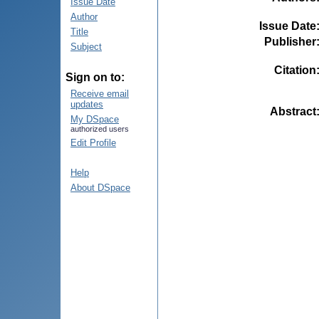
Issue Date
Author
Issue Date
Title
Publisher
Subject
Citation
Sign on to:
Receive email
updates
Abstract
My DSpace
authorized users
Edit Profile
Help
About DSpace