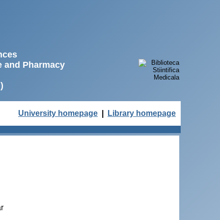
ences
ne and Pharmacy
)
University homepage
|
Library homepage
r