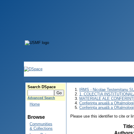
Search DSpace
IRMS - Nicolae Testemitanu 
1. COLECȚIA INSTITUȚIONAL
Advanced Search
MATERIALE ALE CONFERINȚE
Conferinţa anuală a Oftalmologi
Home
Conferinţa anuală a Oftalmologi
Please use this identifier to cite or l
Browse
Communities
Title
& Collections
Authors