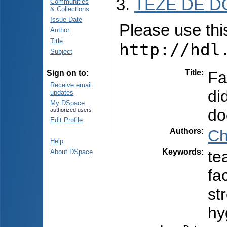
TEZE DE D
Communities
& Collections
Issue Date
Please use this 
Author
Title
http://hdl
Subject
Title
:
Fa
Sign on to:
Receive email
di
updates
My DSpace
do
authorized users
Edit Profile
Authors
:
Ch
Help
Keywords
:
te
About DSpace
fa
st
hy