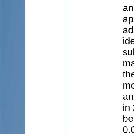
an
ap
ad
id
su
ma
th
mo
an
in
be
0.