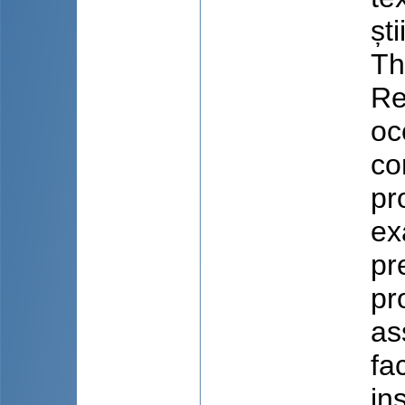
ști
Th
Re
oc
co
pr
ex
pr
pr
as
fa
in