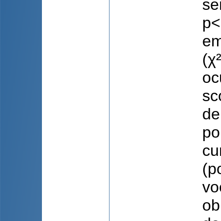
se
p<
em
(χ
oc
sc
de
po
cu
(p
vo
ob