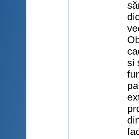
să
di
ve
Ob
ca
și
fu
par
ex
pr
di
fa