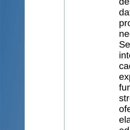
de
da
pr
ne
Se
in
ca
ex
fu
st
of
el