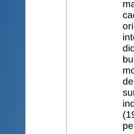
ma
ca
or
in
di
bu
mo
de
su
in
(1
pe