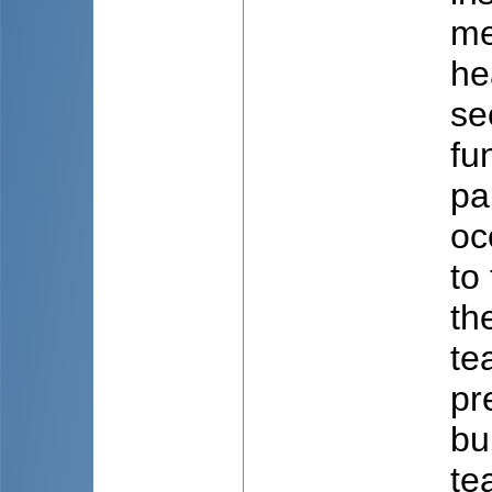
me
he
se
fu
pa
oc
to
th
te
pr
bu
te