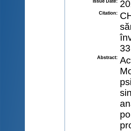
Issue Date
:
20
Citation
:
CH
să
în
33
Abstract
:
Ac
Mo
ps
si
an
po
pr