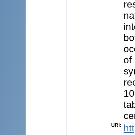
re
na
in
bo
oc
of
sy
re
10
ta
cer
URI
:
ht