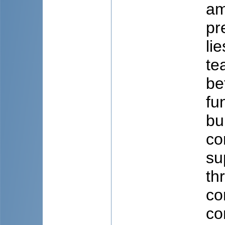
am
pr
li
te
be
fu
bu
co
su
th
co
co