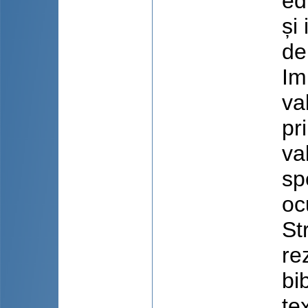
ed
și
de
Im
va
pr
va
sp
oc
St
re
bi
te