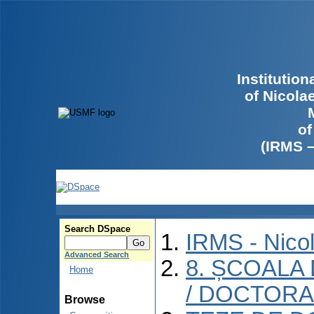
Institutio
of Nicola
of
(IRMS 
Search DSpace
IRMS - Nico
Advanced Search
8. ȘCOALA
Home
/ DOCTORA
Browse