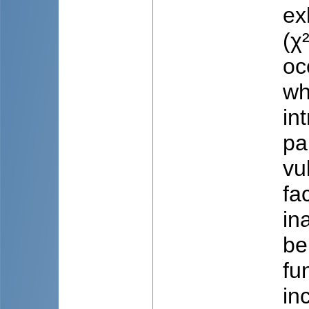
ex
(χ
oc
wh
in
pa
vu
fa
in
be
fu
in