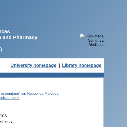
ences
ne and Pharmacy
)
University homepage
|
Library homepage
e Testemițanu” din Republica Moldova
bstract book
tres
stress