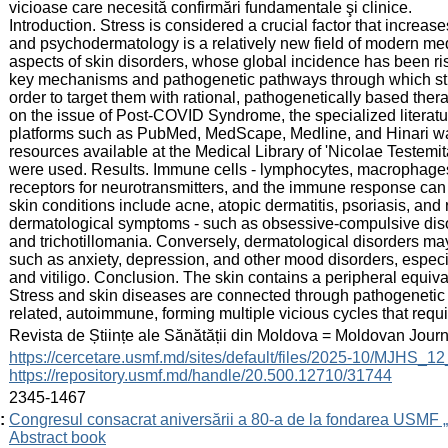
vicioase care necesită confirmări fundamentale şi clinice.
Introduction. Stress is considered a crucial factor that increa
and psychodermatology is a relatively new field of modern med
aspects of skin disorders, whose global incidence has been risi
key mechanisms and pathogenetic pathways through which str
order to target them with rational, pathogenetically based the
on the issue of Post-COVID Syndrome, the specialized literatur
platforms such as PubMed, MedScape, Medline, and Hinari was 
resources available at the Medical Library of 'Nicolae Testem
were used. Results. Immune cells - lymphocytes, macrophages, 
receptors for neurotransmitters, and the immune response can
skin conditions include acne, atopic dermatitis, psoriasis, an
dermatological symptoms - such as obsessive-compulsive disord
and trichotillomania. Conversely, dermatological disorders 
such as anxiety, depression, and other mood disorders, especia
and vitiligo. Conclusion. The skin contains a peripheral equiva
Stress and skin diseases are connected through pathogenetic 
related, autoimmune, forming multiple vicious cycles that requi
:
Revista de Științe ale Sănătății din Moldova = Moldovan Jour
:
https://cercetare.usmf.md/sites/default/files/2025-10/MJHS_
https://repository.usmf.md/handle/20.500.12710/31744
:
2345-1467
:
Congresul consacrat aniversării a 80-a de la fondarea USMF 
Abstract book