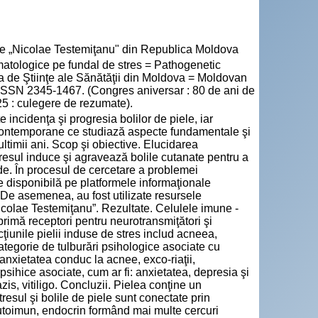
cie „Nicolae Testemiţanu" din Republica Moldova
tologice pe fundal de stres = Pathogenetic
ta de Ştiinţe ale Sănătăţii din Moldova = Moldovan
3. ISSN 2345-1467. (Congres aniversar : 80 de ani de
25 : culegere de rezumate).
e incidenţa şi progresia bolilor de piele, iar
contemporane ce studiază aspecte fundamentale şi
 ultimii ani. Scop şi obiective. Elucidarea
tresul induce şi agravează bolile cutanate pentru a
ode. În procesul de cercetare a problemei
te disponibilă pe platformele informaţionale
e asemenea, au fost utilizate resursele
icolae Testemiţanu”. Rezultate. Celulele imune -
xprimă receptori pentru neurotransmiţători şi
iunile pielii induse de stres includ acneea,
ategorie de tulburări psihologice asociate cu
nxietatea conduc la acnee, exco-riaţii,
psihice asociate, cum ar fi: anxietatea, depresia şi
zis, vitiligo. Concluzii. Pielea conţine un
resul şi bolile de piele sunt conectate prin
autoimun, endocrin formând mai multe cercuri