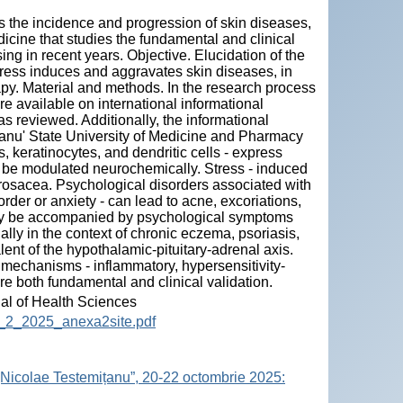
ses the incidence and progression of skin diseases,
icine that studies the fundamental and clinical
ng in recent years. Objective. Elucidation of the
ess induces and aggravates skin diseases, in
rapy. Material and methods. In the research process
e available on international informational
reviewed. Additionally, the informational
itanu' State University of Medicine and Pharmacy
keratinocytes, and dendritic cells - express
 be modulated neurochemically. Stress - induced
d rosacea. Psychological disorders associated with
er or anxiety - can lead to acne, excoriations,
may be accompanied by psychological symptoms
lly in the context of chronic eczema, psoriasis,
lent of the hypothalamic-pituitary-adrenal axis.
mechanisms - inflammatory, hypersensitivity-
re both fundamental and clinical validation.
nal of Health Sciences
12_2_2025_anexa2site.pdf
„Nicolae Testemițanu”, 20-22 octombrie 2025: