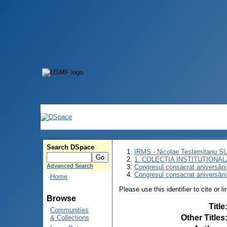
Search DSpace
IRMS - Nicolae Testemitanu 
1. COLECȚIA INSTITUȚIONAL
Advanced Search
Congresul consacrat aniversării
Congresul consacrat aniversări
Home
Please use this identifier to cite or l
Browse
Title
Communities
Other Titles
& Collections