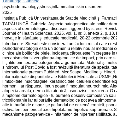
:
Țarălungă, Gabriela
:
psychodermatology;stress;inflammation;skin disorders
:
2025
:
Instituţia Publică Universitatea de Stat de Medicină şi Farma
:
ȚARĂLUNGĂ, Gabriela. Aspecte patogenetice ale bolilor derma
aspects of dermatological diseases triggered by stress. Revis
Journal of Health Sciences. 2025, vol. 1, nr. 3, anexa 2, p. 1
inovaţie în sănătate şi educaţie medicală, 20-22 octombrie 20
:
Introducere. Stresul este considerat un factor crucial care creşt
psihoder-matologia este un domeniu relativ nou al medianei 
clinice ale bolilor de piele, incidenţa cărora este în creştere în
mecanismelor si verigilor pa-togenetice de impact, prin care s
fi ţintite prin terapia patogenetic argumentată. Material şi met
sindromului Post Covid a fost revizuită literatura de specialita
internaţionale precum PubMed, MedScape, Medline şi Hinari. D
informaţionale disponibile ale Bibliotecii Medicale a USMF „N
limfoc-itele, macrofagele, keratinocitele, celulele dendritice e
hormoni, iar răspunsul imun poate fi modulat neurochimic. Afecţ
alopecia areata, derma-tita atopică, psoriazisul, rozaceea. O c
simptome dermatologice - tulburarea obsesiv-compulsivă sau a
tricotilomanie iar tulburările dermatologice pot avea simptome 
alte tulburări de dispoziţie pe fundal de eczemă cronică, psoria
echivalent periferic al axei hipotalamo-hipofizo-suprarenale. St
mecanisme patogenet-ice - inflamator, de hipersensibilitate, 