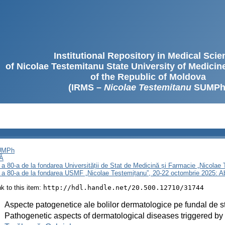
Institutional Repository in Medical Sci
of Nicolae Testemitanu State University of Medici
of the Republic of Moldova
(IRMS –
Nicolae Testemitanu
SUMPh
SUMPh
Ă
 a 80-a de la fondarea Universității de Stat de Medicină și Farmacie „Nicola
i a 80-a de la fondarea USMF „Nicolae Testemițanu”, 20-22 octombrie 2025: A
ink to this item:
http://hdl.handle.net/20.500.12710/31744
:
Aspecte patogenetice ale bolilor dermatologice pe fundal de s
:
Pathogenetic aspects of dermatological diseases triggered by 