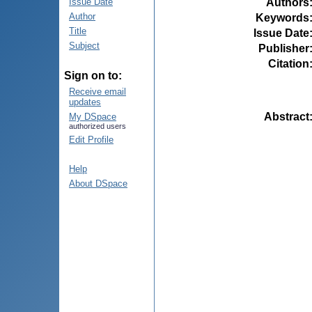
Authors
Issue Date
Author
Keywords
Title
Issue Date
Subject
Publisher
Citation
Sign on to:
Receive email
updates
Abstract
My DSpace
authorized users
Edit Profile
Help
About DSpace