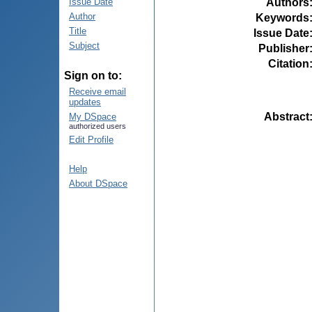
Authors
Issue Date
Author
Keywords
Title
Issue Date
Subject
Publisher
Citation
Sign on to:
Receive email
updates
Abstract
My DSpace
authorized users
Edit Profile
Help
About DSpace