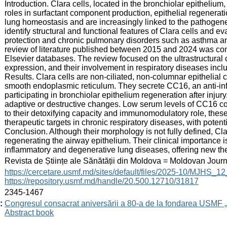
Introduction. Clara cells, located in the bronchiolar epithelium
roles in surfactant component production, epithelial regenerati
lung homeostasis and are increasingly linked to the pathogenes
identify structural and functional features of Clara cells and eva
protection and chronic pulmonary disorders such as asthma 
review of literature published between 2015 and 2024 was c
Elsevier databases. The review focused on the ultrastructural c
expression, and their involvement in respiratory diseases inc
Results. Clara cells are non-ciliated, non-columnar epithelial 
smooth endoplasmic reticulum. They secrete CC16, an anti-inf
participating in bronchiolar epithelium regeneration after inju
adaptive or destructive changes. Low serum levels of CC16 co
to their detoxifying capacity and immunomodulatory role, the
therapeutic targets in chronic respiratory diseases, with poten
Conclusion. Although their morphology is not fully defined, Cla
regenerating the airway epithelium. Their clinical importance is
inflammatory and degenerative lung diseases, offering new the
:
Revista de Științe ale Sănătății din Moldova = Moldovan Jour
:
https://cercetare.usmf.md/sites/default/files/2025-10/MJHS_
https://repository.usmf.md/handle/20.500.12710/31817
:
2345-1467
:
Congresul consacrat aniversării a 80-a de la fondarea USMF 
Abstract book