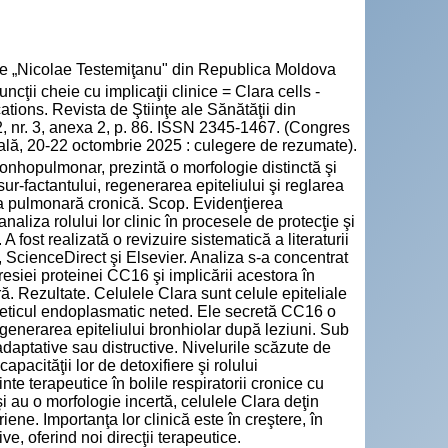
cie „Nicolae Testemiţanu" din Republica Moldova
cţii cheie cu implicaţii clinice = Clara cells -
ations. Revista de Ştiinţe ale Sănătăţii din
, nr. 3, anexa 2, p. 86. ISSN 2345-1467. (Congres
cală, 20-22 octombrie 2025 : culegere de rezumate).
bronhopulmonar, prezintă o morfologie distinctă şi
sur-factantului, regenerarea epiteliului şi reglarea
ia pulmonară cronică. Scop. Evidenţierea
analiza rolului lor clinic în procesele de protecţie şi
 A fost realizată o revizuire sistematică a literaturii
 ScienceDirect şi Elsevier. Analiza s-a concentrat
presiei proteinei CC16 şi implicării acestora în
. Rezultate. Celulele Clara sunt celule epiteliale
 reticul endoplasmatic neted. Ele secretă CC16 o
egenerarea epiteliului bronhiolar după leziuni. Sub
 adaptative sau distructive. Nivelurile scăzute de
acităţii lor de detoxifiere şi rolului
te terapeutice în bolile respiratorii cronice cu
i au o morfologie incertă, celulele Clara deţin
riene. Importanţa lor clinică este în creştere, în
ve, oferind noi direcţii terapeutice.