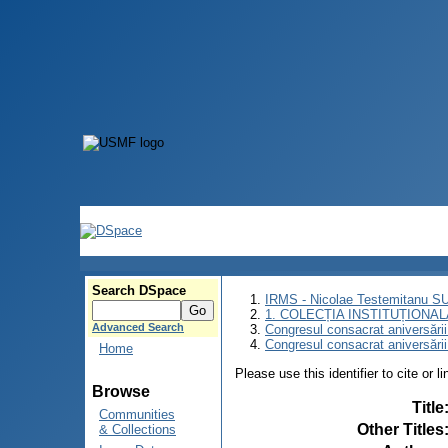
Search DSpace
IRMS - Nicolae Testemitanu 
1. COLECȚIA INSTITUȚIONAL
Advanced Search
Congresul consacrat aniversării
Congresul consacrat aniversări
Home
Please use this identifier to cite or l
Browse
Title
Communities
Other Titles
& Collections