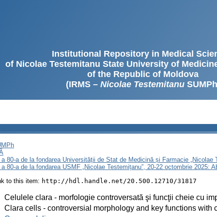
Institutional Repository in Medical Sci
of Nicolae Testemitanu State University of Medici
of the Republic of Moldova
(IRMS –
Nicolae Testemitanu
SUMPh
SUMPh
Ă
 a 80-a de la fondarea Universității de Stat de Medicină și Farmacie „Nicola
i a 80-a de la fondarea USMF „Nicolae Testemițanu”, 20-22 octombrie 2025: A
ink to this item:
http://hdl.handle.net/20.500.12710/31817
:
Celulele clara - morfologie controversată şi funcţii cheie cu impl
:
Clara cells - controversial morphology and key functions with c