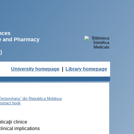
ences
ne and Pharmacy
)
University homepage
|
Library homepage
e Testemițanu” din Republica Moldova
bstract book
icaţii clinice
linical implications