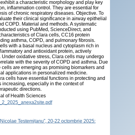
, exhibit a characteristic morphology and play key
on, inflammation control. They are essential for
is of chronic respiratory diseases. Objective. To
luate their clinical significance in airway epithelial
and COPD. Material and methods. A systematic
onducted using PubMed, ScienceDirect, and
haracteristics of Clara cells, CC16 protein
luding asthma, COPD, and pulmonary fibrosis.
cells with a basal nucleus and cytoplasm rich in
lammatory and antioxidant protein, actively
ry. Under oxidative stress, Clara cells may undergo
rrelate with the severity of COPD and asthma. Due
se cells are emerging as promising biomarkers and
tial applications in personalized medicine.
ra cells have essential functions in protecting and
 increasing, especially in the context of
rapeutic directions.
nal of Health Sciences
12_2_2025_anexa2site.pdf
„Nicolae Testemițanu”, 20-22 octombrie 2025: