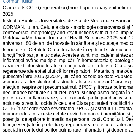
:
Corman, Iulian
:
Clara cells;CC16;regeneration;bronchopulmonary epithelium
:
2025
:
Instituţia Publică Universitatea de Stat de Medicină şi Farma
:
CORMAN, Iulian. Celulele clara - morfologie controversată şi fun
controversial morphology and key functions with clinical implic
Moldova = Moldovan Journal of Health Sciences. 2025, vol. 12
aniversar : 80 de ani de inovaţie în sănătate şi educaţie medi
:
Introducere. Celulele Clara, localizate în epiteliul sistemului 
funcţii încă parţial elucidate. Acestea sunt implicate în sinteza 
inflamaţiei având multiple implicări în homeostazia şi patolog
caracteristicilor structurale şi funcţionale ale celulelor Clara şi 
regenerare ale epiteliului căilor respiratorii. Material şi metode.
publicate între 2015 şi 2024, utilizând bazele de date PubMed,
asupra caracteristicilor ultrastructurale ale celulelor Clara, ex
afecţiuni respiratorii precum astmul, BPOC şi fibroza pulmonară
necilindrice neciliale cu nucleu bazal şi citoplasmă bogată în
proteină antiinflamatoare şi antioxidantă participând activ la r
acţiunea stresului oxidativ celulele Clara pot suferi modificări
CC16 în ser corelează severitatea BPOC şi astmului. Datorită cap
imunomodulator aceste celule devin biomarkeri promiţători şi ţin
potenţial de aplicare în medicina personalizată. Concluzii. Deş
funcţii esenţiale în protecţia şi regenerarea epiteliului căilor ae
special în contextul bolilor pulmonare inflamatorii şi degenerati