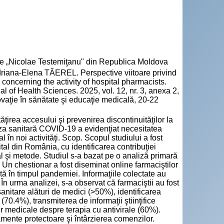
cie „Nicolae Testemiţanu" din Republica Moldova
iana-Elena TĂEREL. Perspective viitoare privind
s concerning the activity of hospital pharmacists.
l of Health Sciences. 2025, vol. 12, nr. 3, anexa 2,
vaţie în sănătate şi educaţie medicală, 20-22
tăţirea accesului şi prevenirea discontinuităţilor la
iza sanitară COVID-19 a evidenţiat necesitatea
tal în noi activităţi. Scop. Scopul studiului a fost
ital din România, cu identificarea contribuţiei
 şi metode. Studiul s-a bazat pe o analiză primară
ă. Un chestionar a fost diseminat online farmaciştilor
tă în timpul pandemiei. Informaţiile colectate au
În urma analizei, s-a observat că farmaciştii au fost
 sanitare alături de medici (>50%), identificarea
(70.4%), transmiterea de informaţii ştiinţifice
r medicale despre terapia cu antivirale (60%).
pamente protectoare şi întârzierea comenzilor.