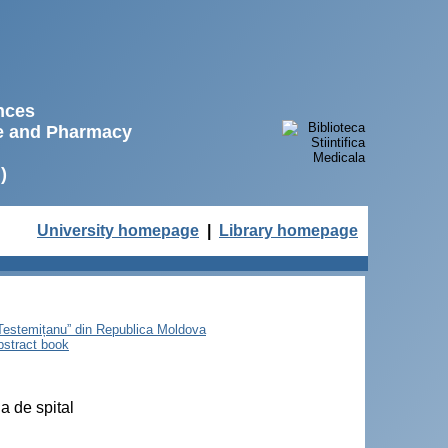
ences
ne and Pharmacy
)
University homepage
|
Library homepage
e Testemițanu” din Republica Moldova
bstract book
ia de spital