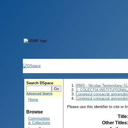
Search DSpace
IRMS - Nicolae Testemitanu 
1. COLECȚIA INSTITUȚIONAL
Advanced Search
Congresul consacrat aniversării
Congresul consacrat aniversări
Home
Please use this identifier to cite or l
Browse
Title
Communities
Other Titles
& Collections