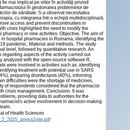
e mai implicat pe viitor în activităţi privind
l farmacistului în gestionarea problemelor de
iticilor de sănătate. S-a observat necesitatea
erapia, cu integrarea într-o echipă multidisciplinară.
mprove access and prevent discontinuities in
h crisis highlighted the need to modify the
l pharmacy in new activities. Objective. The aim of
 in hospital pharmacies in Romania, identifying the
D-19 pandemic. Material and methods. The study
nal level, followed by quantitative research. An
regarding aspects of the activity carried out
lly analyzed with the open-source software R.
s were involved in activities such as: identifying
ntifying treatment with potential use in SARS
1.4%), preparing disinfectants (40%), informing
in difficulties were the shortage of medicines,
rity of respondents considered that the pharmacist
ealth crisis management. Conclusion. It was
blems, providing data to authorities for the
pharmacist's active involvement in decision-making
 team.
nal of Health Sciences
12_2_2025_anexa2site.pdf