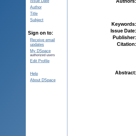
Authors
Issue Date
Author
Title
Subject
Keywords
Issue Date
Sign on to:
Publisher
Receive email
Citation
updates
My DSpace
authorized users
Edit Profile
Abstract
Help
About DSpace