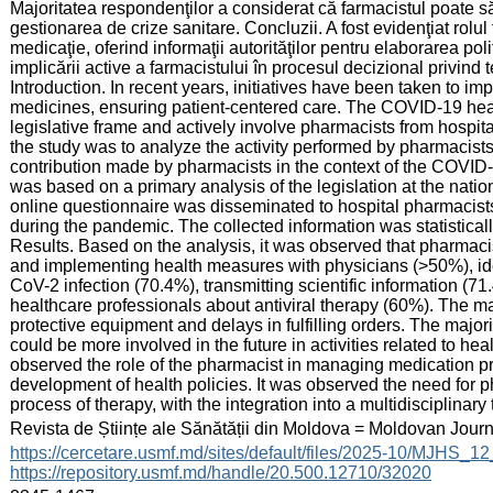
Majoritatea respondenţilor a considerat că farmacistul poate să fi
gestionarea de crize sanitare. Concluzii. A fost evidenţiat rolu
medicaţie, oferind informaţii autorităţilor pentru elaborarea pol
implicării active a farmacistului în procesul decizional privind t
Introduction. In recent years, initiatives have been taken to i
medicines, ensuring patient-centered care. The COVID-19 healt
legislative frame and actively involve pharmacists from hospita
the study was to analyze the activity performed by pharmacists
contribution made by pharmacists in the context of the COVI
was based on a primary analysis of the legislation at the natio
online questionnaire was disseminated to hospital pharmacists 
during the pandemic. The collected information was statistica
Results. Based on the analysis, it was observed that pharmacist
and implementing health measures with physicians (>50%), ide
CoV-2 infection (70.4%), transmitting scientific information (7
healthcare professionals about antiviral therapy (60%). The ma
protective equipment and delays in fulfilling orders. The majo
could be more involved in the future in activities related to h
observed the role of the pharmacist in managing medication pro
development of health policies. It was observed the need for 
process of therapy, with the integration into a multidisciplinary
:
Revista de Științe ale Sănătății din Moldova = Moldovan Jour
:
https://cercetare.usmf.md/sites/default/files/2025-10/MJHS_
https://repository.usmf.md/handle/20.500.12710/32020