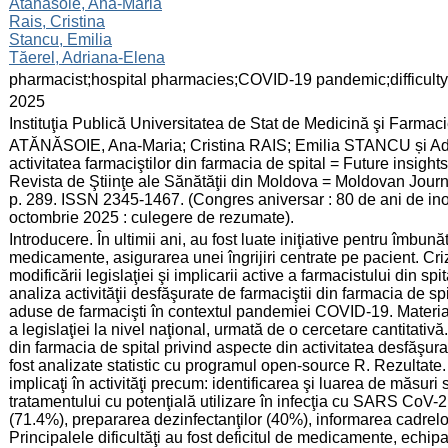
:
Atănăsoie, Ana-Maria
Rais, Cristina
Stancu, Emilia
Tăerel, Adriana-Elena
:
pharmacist;hospital pharmacies;COVID-19 pandemic;difficulty
:
2025
:
Instituţia Publică Universitatea de Stat de Medicină şi Farma
:
ATĂNĂSOIE, Ana-Maria; Cristina RAIS; Emilia STANCU și Adr
activitatea farmaciştilor din farmacia de spital = Future insight
Revista de Ştiinţe ale Sănătăţii din Moldova = Moldovan Journa
p. 289. ISSN 2345-1467. (Congres aniversar : 80 de ani de ino
octombrie 2025 : culegere de rezumate).
:
Introducere. În ultimii ani, au fost luate iniţiative pentru îmbună
medicamente, asigurarea unei îngrijiri centrate pe pacient. Cr
modificării legislaţiei şi implicarii active a farmacistului din spi
analiza activităţii desfăşurate de farmaciştii din farmacia de sp
aduse de farmacişti în contextul pandemiei COVID-19. Material
a legislaţiei la nivel naţional, urmată de o cercetare cantitativ
din farmacia de spital privind aspecte din activitatea desfăşura
fost analizate statistic cu programul open-source R. Rezultate. 
implicaţi în activităţi precum: identificarea şi luarea de măsuri
tratamentului cu potenţială utilizare în infecţia cu SARS CoV-2 
(71.4%), prepararea dezinfectanţilor (40%), informarea cadrelo
Principalele dificultăţi au fost deficitul de medicamente, echi