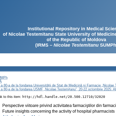
Institutional Repository in Medical Sci
of Nicolae Testemitanu State University of Medici
of the Republic of Moldova
(IRMS –
Nicolae Testemitanu
SUMPh
SUMPh
Ă
 a 80-a de la fondarea Universității de Stat de Medicină și Farmacie „Nicola
i a 80-a de la fondarea USMF „Nicolae Testemițanu”, 20-22 octombrie 2025: A
ink to this item:
http://hdl.handle.net/20.500.12710/32020
:
Perspective viitoare privind activitatea farmaciştilor din farmac
:
Future insights concerning the activity of hospital pharmacists