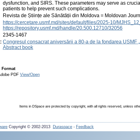
dysfunction, and SIRS. These parameters may serve as crucial
patients to help prevent such complications.
:
Revista de Științe ale Sănătății din Moldova = Moldovan Jour
:
https://cercetare.usmf.md/sites/default/files/2025-10/MJHS_
https://repository.usmf.md/handle/20.500.12710/32056
:
2345-1467
:
Congresul consacrat aniversării a 80-a de la fondarea USMF 
Abstract book
Format
Adobe PDF
View/Open
Items in DSpace are protected by copyright, with all rights reserved, unless oth
ware
Copyright © 2002-2013
Duraspace
-
Feedback