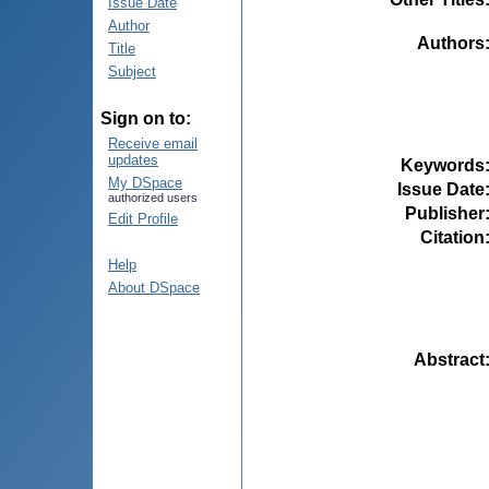
Issue Date
Author
Authors
Title
Subject
Sign on to:
Receive email
updates
Keywords
My DSpace
Issue Date
authorized users
Publisher
Edit Profile
Citation
Help
About DSpace
Abstract