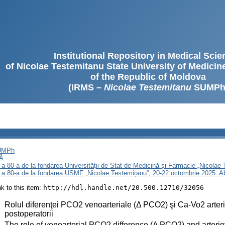
Institutional Repository in Medical Sci
of Nicolae Testemitanu State University of Medici
of the Republic of Moldova
(IRMS –
Nicolae Testemitanu
SUMPh
SUMPh
Ă
 a 80-a de la fondarea Universității de Stat de Medicină și Farmacie „Nicola
i a 80-a de la fondarea USMF „Nicolae Testemițanu”, 20-22 octombrie 2025: A
ink to this item:
http://hdl.handle.net/20.500.12710/32056
:
Rolul diferenţei PCO2 venoarteriale (Δ PCO2) şi Ca-Vo2 arteri
postoperatorii
:
The role of venoarterial PCO2 difference (Δ PCO2) and arterio