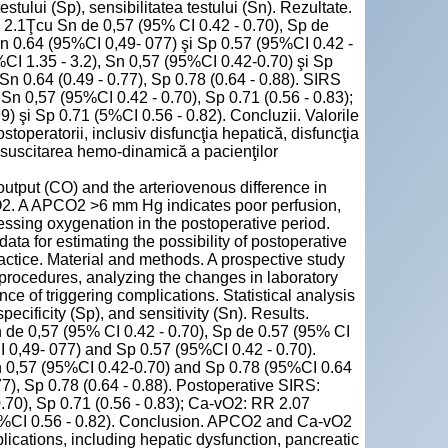
 testului (Sp), sensibilitatea testului (Sn). Rezultate.
 2.1Ţcu Sn de 0,57 (95% CI 0.42 - 0.70), Sp de
Sn 0.64 (95%CI 0,49- 077) şi Sp 0.57 (95%CI 0.42 -
CI 1.35 - 3.2), Sn 0,57 (95%CI 0.42-0.70) şi Sp
n 0.64 (0.49 - 0.77), Sp 0.78 (0.64 - 0.88). SIRS
Sn 0,57 (95%CI 0.42 - 0.70), Sp 0.71 (0.56 - 0.83);
 şi Sp 0.71 (5%CI 0.56 - 0.82). Concluzii. Valorile
toperatorii, inclusiv disfuncţia hepatică, disfuncţia
 resuscitarea hemo-dinamică a pacienţilor
tput (CO) and the arteriovenous difference in
CO2. A APCO2 >6 mm Hg indicates poor perfusion,
ssing oxygenation in the postoperative period.
a for estimating the possibility of postoperative
practice. Material and methods. A prospective study
procedures, analyzing the changes in laboratory
ce of triggering complications. Statistical analysis
specificity (Sp), and sensitivity (Sn). Results.
 de 0,57 (95% CI 0.42 - 0.70), Sp de 0.57 (95% CI
I 0,49- 077) and Sp 0.57 (95%CI 0.42 - 0.70).
n 0,57 (95%CI 0.42-0.70) and Sp 0.78 (95%CI 0.64
77), Sp 0.78 (0.64 - 0.88). Postoperative SIRS:
.70), Sp 0.71 (0.56 - 0.83); Ca-vO2: RR 2.07
(5%CI 0.56 - 0.82). Conclusion. APCO2 and Ca-vO2
mplications, including hepatic dysfunction, pancreatic