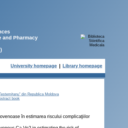
ences
ne and Pharmacy
)
University homepage
|
Library homepage
e Testemițanu” din Republica Moldova
bstract book
ovenoase în estimarea riscului complicaţiilor
venous Ca-Vo2 in estimating the risk of