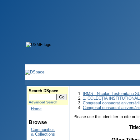
Search DSpace
IRMS - Nicolae Testemitanu 
1. COLECȚIA INSTITUȚIONAL
Advanced Search
Congresul consacrat aniversării
Congresul consacrat aniversări
Home
Please use this identifier to cite or l
Browse
Title
Communities
& Collections
Other Titles