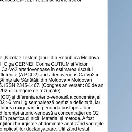
cie „Nicolae Testemiţanu" din Republica Moldova
; Olga CERNEI; Corina GUTIUM și Victor
Ca-Vo2 arteriovenoase în estimarea riscului
 difference (Δ PCO2) and arteriovenous Ca-Vo2 in
 Ştiinţe ale Sănătăţii din Moldova = Moldovan
325. ISSN 2345-1467. (Congres aniversar : 80 de ani
 2025 : culegere de rezumate).
CO) şi diferenţa arterio-venoasă a concentraţiei
2 >6 mm Hg semnalează perfuzie deficitară, iar
luarea oxigenării în perioada postoperatorie.
iferenţei arterio-venoasă a concentraţiei de O2
 în practica clinică. Material şi metode. A fost
nţiilor chirurgicale abdominale analizând variaţiile
omplicaţiilor declanşatoare. Utilizând testul