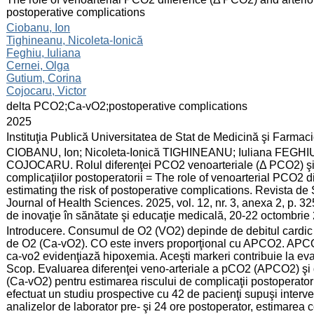
postoperative complications
:
Ciobanu, Ion
Tighineanu, Nicoleta-Ionică
Feghiu, Iuliana
Cernei, Olga
Gutium, Corina
Cojocaru, Victor
:
delta PCO2;Ca-vO2;postoperative complications
:
2025
:
Instituţia Publică Universitatea de Stat de Medicină şi Farma
:
CIOBANU, Ion; Nicoleta-Ionică TIGHINEANU; Iuliana FEGHIU
COJOCARU. Rolul diferenţei PCO2 venoarteriale (Δ PCO2) şi 
complicaţiilor postoperatorii = The role of venoarterial PCO2
estimating the risk of postoperative complications. Revista de
Journal of Health Sciences. 2025, vol. 12, nr. 3, anexa 2, p. 
de inovaţie în sănătate şi educaţie medicală, 20-22 octombrie
:
Introducere. Consumul de O2 (VO2) depinde de debitul cardic (
de O2 (Ca-vO2). CO este invers proporţional cu APCO2. APCO
ca-vo2 evidenţiază hipoxemia. Aceşti markeri contribuie la eva
Scop. Evaluarea diferenţei veno-arteriale a pCO2 (APCO2) şi d
(Ca-vO2) pentru estimarea riscului de complicaţii postoperatorii
efectuat un studiu prospective cu 42 de pacienţi supuşi interve
analizelor de laborator pre- şi 24 ore postoperator, estimarea c