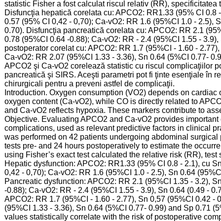
statistic Fisher a fost calculat riscul relativ (RR), specificitatea
Disfuncţia hepatică corelata cu: APCO2: RR1.33 (95% CI 0.8 -
0.57 (95% CI 0,42 - 0,70); Ca-vO2: RR 1.6 (95%CI 1.0 - 2.5), 
0.70). Disfuncţia pancreatică corelata cu: APCO2: RR 2.1 (95%
0.78 (95%CI 0.64 -0.88); Ca-vO2: RR - 2.4 (95%CI 1.55 - 3.9), S
postoperator corelat cu: APCO2: RR 1.7 (95%CI - 1.60 - 2.77), 
Ca-vO2: RR 2.07 (95%CI 1.33 - 3.36), Sn 0.64 (5%CI 0.77- 0.99)
APCO2 şi Ca-vO2 corelează statistic cu riscul complicaţiilor pos
pancreatică şi SIRS. Aceşti parametri pot fi ţinte esenţiale în
chirurgicali pentru a preveni astfel de complicaţii.
Introduction. Oxygen consumption (VO2) depends on cardiac ou
oxygen content (Ca-vO2), while CO is directly related to AP
and Ca-vO2 reflects hypoxia. These markers contribute to asse
Objective. Evaluating APCO2 and Ca-vO2 provides important dat
complications, used as relevant predictive factors in clinical 
was performed on 42 patients undergoing abdominal surgical 
tests pre- and 24 hours postoperatively to estimate the occurren
using Fisher’s exact test calculated the relative risk (RR), test 
Hepatic dysfunction: APCO2: RR1.33 (95% CI 0.8 - 2.1), cu Sn
0,42 - 0,70); Ca-vO2: RR 1.6 (95%CI 1.0 - 2.5), Sn 0.64 (95%C
Pancreatic dysfunction: APCO2: RR 2.1 (95%CI 1.35 - 3.2), S
-0.88); Ca-vO2: RR - 2.4 (95%CI 1.55 - 3.9), Sn 0.64 (0.49 - 0.
APCO2: RR 1.7 (95%CI - 1.60 - 2.77), Sn 0,57 (95%CI 0.42 - 0
(95%CI 1.33 - 3.36), Sn 0.64 (5%CI 0.77- 0.99) and Sp 0.71 
values statistically correlate with the risk of postoperative co