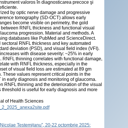
nstrument valoros în diagnosticarea precoce şi
eficiente.
erized by optic nerve damage and progressive
coherence tomography (SD-OCT) allows early
changes become visible on perimetry, the gold
on between RNFL thickness and functional visual
 glaucoma progression. Material and methods. A
d using databases like PubMed and ScienceDirect.
d sectoral RNFL thickness and key automated
ard deviation (PSD), and visual field index (VFI).
ncreases with disease severity: ~25% in early
 RNFL thinning correlates with functional damage,
late with RNFL thickness, especially in the
et of visual field loss are estimated at 89 gm
. These values represent critical points in the
CT in early diagnosis and monitoring of glaucoma.
en RNFL thinning and the deterioration of the visual
s threshold is useful for early diagnosis and more
nal of Health Sciences
12_2_2025_anexa2site.pdf
„Nicolae Testemițanu”, 20-22 octombrie 2025: