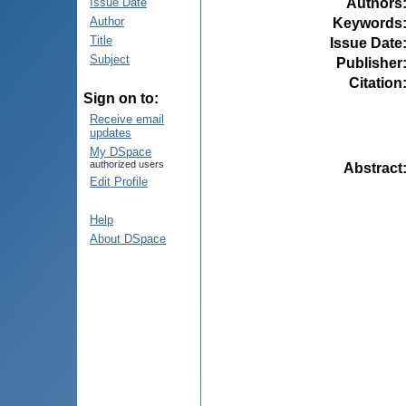
Authors
Issue Date
Author
Keywords
Title
Issue Date
Subject
Publisher
Citation
Sign on to:
Receive email
updates
My DSpace
authorized users
Abstract
Edit Profile
Help
About DSpace