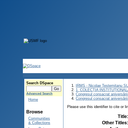
Search DSpace
IRMS - Nicolae Testemitanu 
1. COLECȚIA INSTITUȚIONAL
Advanced Search
Congresul consacrat aniversării
Congresul consacrat aniversări
Home
Please use this identifier to cite or l
Browse
Title
Communities
Other Titles
& Collections