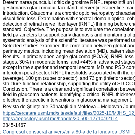
Determinarea punctului critic de grosime RNFL reprezintă un i
gestionarea glaucomului, facilitând intervenţii terapeutice mai 
Introduction. Glaucoma is a chronic optic neuropathy charact
visual field loss. Examination with spectral-domain optical 
detection of retinal nerve fiber layer (RNFL) thinning before 
standard. Objective. The purpose is to evaluate the correlati
field parameters to support early diagnosis and monitoring of
systematic analysis of the scientific literature was performe
Selected studies examined the correlation between global an
perimetry metrics, including mean deviation (MD), pattern stand
Results. In primary open-angle glaucoma (POAG), RNFL loss i
stages, 30% in moderate forms, and >44% in advanced stages.
except in the superior and temporal sectors. MD and PSD corre
inferotem-poral sector. RNFL thresholds associated with the ons
(average), 100 gm (superior sector), and 73 gm (inferior sector)
structure-function relationship, supporting the utility of SD-O
Conclusion. There is a clear and significant correlation betwe
field in glaucoma patients. Identifying a critical RNFL thicknes
effective therapeutic interventions in glaucoma management.
:
Revista de Științe ale Sănătății din Moldova = Moldovan Jour
:
https://cercetare.usmf.md/sites/default/files/2025-10/MJHS_
https://repository.usmf.md/handle/20.500.12710/32114
:
2345-1467
:
Congresul consacrat aniversării a 80-a de la fondarea USMF 