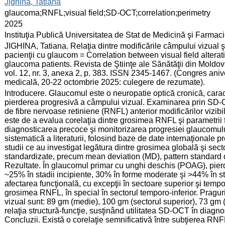
:
Jighina, Tatiana
:
glaucoma;RNFL;visual field;SD-OCT;correlation;perimetry
:
2025
:
Instituţia Publică Universitatea de Stat de Medicină şi Farma
:
JIGHINA, Tatiana. Relaţia dintre modificările câmpului vizual şi
pacienţii cu glaucom = Correlation between visual field alterat
glaucoma patients. Revista de Ştiinţe ale Sănătăţii din Moldo
vol. 12, nr. 3, anexa 2, p. 383. ISSN 2345-1467. (Congres anive
medicală, 20-22 octombrie 2025: culegere de rezumate).
:
Introducere. Glaucomul este o neuropatie optică cronică, caract
pierderea progresivă a câmpului vizual. Examinarea prin SD-OC
de fibre nervoase retiniene (RNFL) anterior modificărilor vizibi
este de a evalua corelaţia dintre grosimea RNFL şi parametrii f
diagnosticarea precoce şi monitorizarea progresiei glaucomului
sistematică a literaturii, folosind baze de date internaţionale
studii ce au investigat legătura dintre grosimea globală şi secto
standardizate, precum mean deviation (MD), pattern standard de
Rezultate. În glaucomul primar cu unghi deschis (POAG), pierd
~25% în stadii incipiente, 30% în forme moderate şi >44% în 
afectarea funcţională, cu excepţii în sectoare superior şi tem
grosimea RNFL, în special în sectorul temporo-inferior. Pragu
vizual sunt: 89 gm (medie), 100 gm (sectorul superior), 73 gm (se
relaţia structură-funcţie, susţinând utilitatea SD-OCT în diagn
Concluzii. Există o corelaţie semnificativă între subţierea RNF