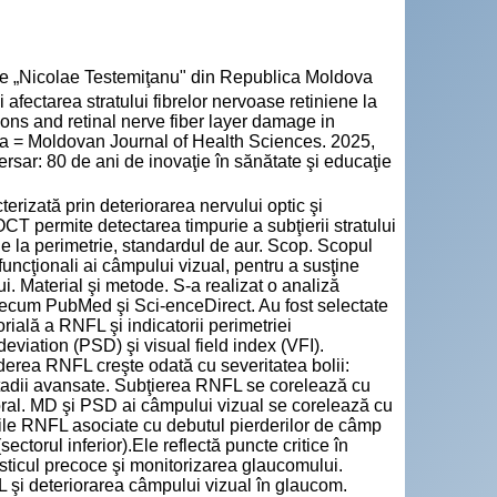
cie „Nicolae Testemiţanu" din Republica Moldova
 afectarea stratului fibrelor nervoase retiniene la
ions and retinal nerve fiber layer damage in
va = Moldovan Journal of Health Sciences. 2025,
rsar: 80 de ani de inovaţie în sănătate şi educaţie
erizată prin deteriorarea nervului optic şi
T permite detectarea timpurie a subţierii stratului
le la perimetrie, standardul de aur. Scop. Scopul
uncţionali ai câmpului vizual, pentru a susţine
. Material şi metode. S-a realizat o analiză
 precum PubMed şi Sci-enceDirect. Au fost selectate
rială a RNFL şi indicatorii perimetriei
viation (PSD) şi visual field index (VFI).
erea RNFL creşte odată cu severitatea bolii:
stadii avansate. Subţierea RNFL se corelează cu
poral. MD şi PSD ai câmpului vizual se corelează cu
rile RNFL asociate cu debutul pierderilor de câmp
ctorul inferior).Ele reflectă puncte critice în
osticul precoce şi monitorizarea glaucomului.
L şi deteriorarea câmpului vizual în glaucom.