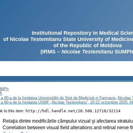
Institutional Repository in Medical Sci
of Nicolae Testemitanu State University of Medici
of the Republic of Moldova
(IRMS –
Nicolae Testemitanu
SUMPh
SUMPh
Ă
 a 80-a de la fondarea Universității de Stat de Medicină și Farmacie „Nicola
i a 80-a de la fondarea USMF „Nicolae Testemițanu”, 20-22 octombrie 2025: A
ink to this item:
http://hdl.handle.net/20.500.12710/32114
:
Relaţia dintre modificările câmpului vizual şi afectarea stratul
:
Correlation between visual field alterations and retinal nerve