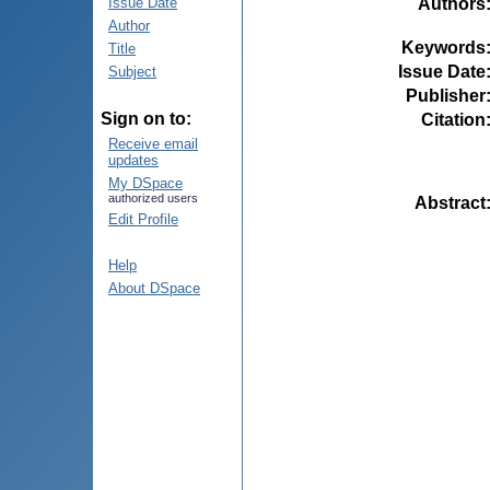
Authors
Issue Date
Author
Keywords
Title
Issue Date
Subject
Publisher
Sign on to:
Citation
Receive email
updates
My DSpace
authorized users
Abstract
Edit Profile
Help
About DSpace