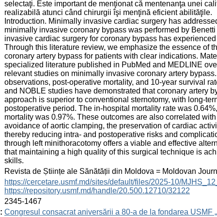
selectaţi. Este important de menţionat că mentenanţa unei calită
realizabilă atunci când chirurgii îşi menţină eficient abilităţile.
Introduction. Minimally invasive cardiac surgery has addressed
minimally invasive coronary bypass was performed by Benetti
invasive cardiac surgery for coronary bypass has experienced 
Through this literature review, we emphasize the essence of th
coronary artery bypass for patients with clear indications. Mate
specialized literature published in PubMed and MEDLINE over t
relevant studies on minimally invasive coronary artery bypass.
observations, post-operative mortality, and 10-year surviv
and NOBLE studies have demonstrated that coronary artery by
approach is superior to conventional sternotomy, with long-te
postoperative period. The in-hospital mortality rate was 0.64%
mortality was 0.97%. These outcomes are also correlated with t
avoidance of aortic clamping, the preservation of cardiac activi
thereby reducing intra- and postoperative risks and complica
through left minithoracotomy offers a viable and effective alterna
that maintaining a high quality of this surgical technique is a
skills.
:
Revista de Științe ale Sănătății din Moldova = Moldovan Jour
:
https://cercetare.usmf.md/sites/default/files/2025-10/MJHS_
https://repository.usmf.md/handle/20.500.12710/32122
:
2345-1467
:
Congresul consacrat aniversării a 80-a de la fondarea USMF 