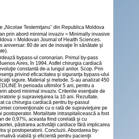
cie „Nicolae Testemiţanu" din Republica Moldova
 prin abord minimal invaziv = Minimally invasive
Moldova = Moldovan Journal of Health Sciences.
 aniversar: 80 de ani de inovaţie în sănătate şi
te).
ordează bypass-ul coronarian. Primul by-pass
Buenos Aires, în 1994. Astfel chirurgia cardiacă
voluţie constantă de-a lungul anilor. Scop. Prin
esenţa privind eficacitatea şi siguranţa bypass-ului
icaţii sigure. Material şi metode. S-au analizat 450
MEDLINE în perioada ultimilor 5 ani, pentru a
prin abord minimal invaziv. Criteriile esenţiale de
peratorie şi supravieţuirea la 10 ani. Rezultate.
a chirurgia cardiacă pentru by-passul
omiei convenţionale cu o rată de supravieţuire pe
postoperator. Mortalitate intraspitalicească a fost
 an de 0,97%, aceasta fiind corelată şi cu
 aortei, păstrarea activităţii cardiace fără implicarea
ntra şi postoperatorii. Concluzii. Abordarea by-
nativă viabilă şi eficientă pentru pacienţii