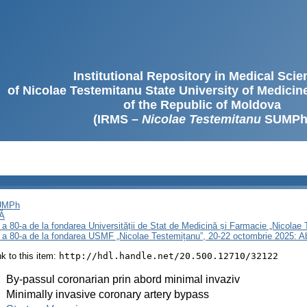
Institutional Repository in Medical Sci
of Nicolae Testemitanu State University of Medici
of the Republic of Moldova
(IRMS –
Nicolae Testemitanu
SUMPh
SUMPh
Ă
 a 80-a de la fondarea Universității de Stat de Medicină și Farmacie „Nicola
i a 80-a de la fondarea USMF „Nicolae Testemițanu”, 20-22 octombrie 2025: A
ink to this item:
http://hdl.handle.net/20.500.12710/32122
:
By-passul coronarian prin abord minimal invaziv
:
Minimally invasive coronary artery bypass