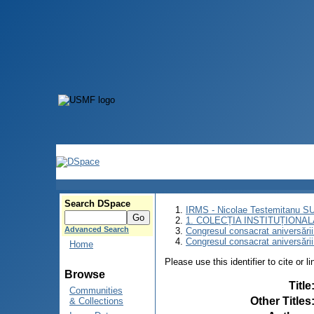
Search DSpace
IRMS - Nicolae Testemitanu 
1. COLECȚIA INSTITUȚIONAL
Advanced Search
Congresul consacrat aniversării
Congresul consacrat aniversări
Home
Please use this identifier to cite or l
Browse
Title
Communities
Other Titles
& Collections