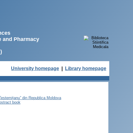
ences
ne and Pharmacy
)
University homepage
|
Library homepage
e Testemițanu” din Republica Moldova
bstract book