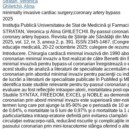
:
Stratan, Veronica
Ghilețchii, Alina
:
minimally invasive cardiac surgery;coronary artery bypass
:
2025
:
Instituţia Publică Universitatea de Stat de Medicină şi Farma
:
STRATAN, Veronica și Alina GHILEȚCHII. By-passul coronarian
coronary artery bypass. Revista de Ştiinţe ale Sănătăţii din 
2025, vol. 12, nr. 3, anexa 2, p. 391. ISSN 2345-1467. (Congres
educaţie medicală, 20-22 octombrie 2025: culegere de rezuma
:
Introducere. Chirurgia cardiacă minimal invazivă din 1990 ab
coronarian minimal invaziv a fost realizat de către Benetti din 
minimal invazivă pentru bypass-ul coronarian înregistrează o e
acest studiu de analiză a literaturii de specialitate accentuăm 
coronarian prin abordul minimal invaziv pentru pacienţii cu ind
de lucrări a literaturii de specialitate publicate în PubMed şi 
identifica toate studiile relevante pentru by-passul coronarian 
evaluare au fost reflecţiile intraoper-atorii, mortalitatea post-o
Studiile SYNTAX, FREEDOM, EXCEL şi NOBLE au demonstrat c
coronarian prin abord minimal invaziv este superioară ster-not
termen lung care pot ajunge la 85-90% pe o perioadă de 10 ani 
de 0,64%, o mortalitate la 6 luni de 0,97% şi o mortalitate la 1
particularitatea intraop-eratorie definită prin evitarea clampării
circulaţiei extracorpo-rală, reducând riscurile şi complicaţiile i
passului coronarian prin mini-toracotomie stânga oferind o alter