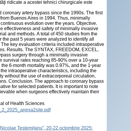
ţi ridicate a acestei tehnici chirurgicale este
 coronary artery bypass since the 1990s. The first
 from Buenos Aires in 1994. Thus, minimally
continuous evolution over the years. Objective.
e effectiveness and safety of minimally invasive
rial and methods. A total of 450 studies from the
he past 5 years were analyzed to identify all
 The key evaluation criteria included intraoperative
al rates. Results. The SYNTAX, FREEDOM, EXCEL,
pass surgery through a minimally invasive
rm survival rates reaching 85-90% over a 10-year
, the 6-month mortality was 0.97%, and the 1-year
he intraoperative characteristics, including the
ty without the use of extracorporeal circulation,
tions. Conclusion. The approach to coronary bypass
tive for selected patients. It is important to note
chievable when surgeons effectively maintain their
nal of Health Sciences
12_2_2025_anexa2site.pdf
„Nicolae Testemițanu”, 20-22 octombrie 2025: