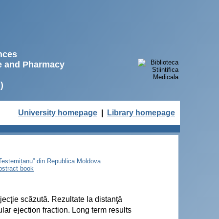
ences
ne and Pharmacy
)
University homepage
|
Library homepage
e Testemițanu” din Republica Moldova
bstract book
 ejecţie scăzută. Rezultate la distanţă
cular ejection fraction. Long term results