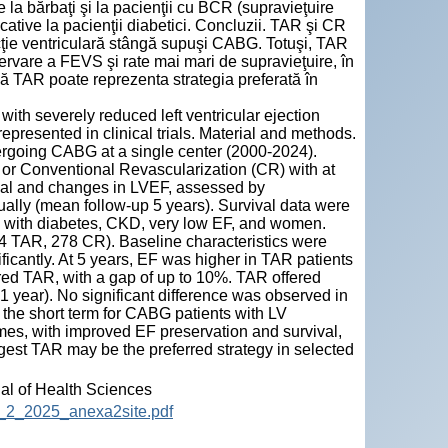
 la bărbaţi şi la pacienţii cu BCR (supravieţuire
ative la pacienţii diabetici. Concluzii. TAR şi CR
ncţie ventriculară stângă supuşi CABG. Totuşi, TAR
rvare a FEVS şi rate mai mari de supravieţuire, în
ă TAR poate reprezenta strategia preferată în
 with severely reduced left ventricular ejection
epresented in clinical trials. Material and methods.
ergoing CABG at a single center (2000-2024).
) or Conventional Revascularization (CR) with at
ival and changes in LVEF, assessed by
ally (mean follow-up 5 years). Survival data were
s with diabetes, CKD, very low EF, and women.
 TAR, 278 CR). Baseline characteristics were
nificantly. At 5 years, EF was higher in TAR patients
ored TAR, with a gap of up to 10%. TAR offered
1 year). No significant difference was observed in
 the short term for CABG patients with LV
es, with improved EF preservation and survival,
gest TAR may be the preferred strategy in selected
nal of Health Sciences
12_2_2025_anexa2site.pdf