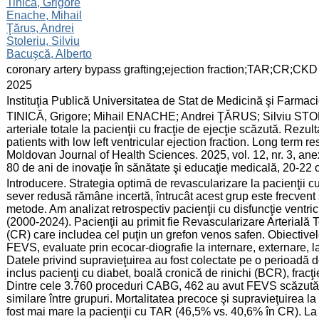
:
Tinică, Grigore
Enache, Mihail
Ţăruș, Andrei
Stoleriu, Silviu
Bacuşcă, Alberto
:
coronary artery bypass grafting;ejection fraction;TAR;CR;CKD
:
2025
:
Instituţia Publică Universitatea de Stat de Medicină şi Farma
:
TINICĂ, Grigore; Mihail ENACHE; Andrei ŢĂRUS; Silviu STOL
arteriale totale la pacienţii cu fracţie de ejecţie scăzută. Rezulta
patients with low left ventricular ejection fraction. Long term r
Moldovan Journal of Health Sciences. 2025, vol. 12, nr. 3, an
80 de ani de inovaţie în sănătate şi educaţie medicală, 20-22
:
Introducere. Strategia optimă de revascularizare la pacienţii cu
sever redusă rămâne incertă, întrucât acest grup este frecvent s
metode. Am analizat retrospectiv pacienţii cu disfuncţie ventr
(2000-2024). Pacienţii au primit fie Revascularizare Arterială
(CR) care includea cel puţin un grefon venos safen. Obiectivele
FEVS, evaluate prin ecocar-diografie la internare, externare, la
Datele privind supravieţuirea au fost colectate pe o perioadă 
inclus pacienţi cu diabet, boală cronică de rinichi (BCR), fracţi
Dintre cele 3.760 proceduri CABG, 462 au avut FEVS scăzută (1
similare între grupuri. Mortalitatea precoce şi supravieţuirea la
fost mai mare la pacienţii cu TAR (46,5% vs. 40,6% în CR). La 8