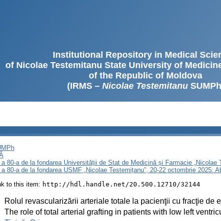
Institutional Repository in Medical Sci
of Nicolae Testemitanu State University of Medici
of the Republic of Moldova
(IRMS –
Nicolae Testemitanu
SUMPh
SUMPh
Ă
 a 80-a de la fondarea Universității de Stat de Medicină și Farmacie „Nicola
i a 80-a de la fondarea USMF „Nicolae Testemițanu”, 20-22 octombrie 2025: A
ink to this item:
http://hdl.handle.net/20.500.12710/32144
:
Rolul revascularizării arteriale totale la pacienţii cu fracţie de
:
The role of total arterial grafting in patients with low left ventri