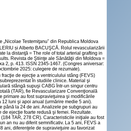
cie „Nicolae Testemiţanu" din Republica Moldova
ERIU și Alberto BACUŞCĂ. Rolul revascularizării
te la distanţă = The role of total arterial grafting in
esults. Revista de Ştiinţe ale Sănătăţii din Moldova =
exa 2, p. 413. ISSN 2345-1467. (Congres aniversar:
 octombrie 2025: culegere de rezumate).
 fracţie de ejecţie a ventriculului stâng (FEVS)
ubreprezentat în studiile clinice. Material şi
iculară stângă supuşi CABG într-un singur centru
 Totală (TAR), fie Revascularizare Convenţională
 primare au fost supravieţuirea şi modificările
 12 luni şi apoi anual (urmărire medie 5 ani).
de până la 24 de ani. Analizele pe subgrupuri au
e de ejecţie foarte redusă şi femei. Rezultate.
84 TAR, 278 CR). Caracteristicile iniţiale au fost
 un an nu au diferit semnificativ. La 5 ani, FEVS a
 ani, diferenţele de supravieţuire au favorizat