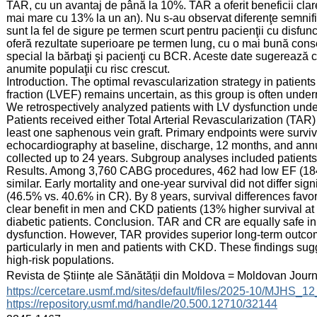
TAR, cu un avantaj de până la 10%. TAR a oferit beneficii clare
mai mare cu 13% la un an). Nu s-au observat diferenţe semnific
sunt la fel de sigure pe termen scurt pentru pacienţii cu disfu
oferă rezultate superioare pe termen lung, cu o mai bună conse
special la bărbaţi şi pacienţi cu BCR. Aceste date sugerează c
anumite populaţii cu risc crescut.
Introduction. The optimal revascularization strategy in patients
fraction (LVEF) remains uncertain, as this group is often underr
We retrospectively analyzed patients with LV dysfunction und
Patients received either Total Arterial Revascularization (TAR
least one saphenous vein graft. Primary endpoints were surv
echocardiography at baseline, discharge, 12 months, and annu
collected up to 24 years. Subgroup analyses included patient
Results. Among 3,760 CABG procedures, 462 had low EF (184
similar. Early mortality and one-year survival did not differ sig
(46.5% vs. 40.6% in CR). By 8 years, survival differences fav
clear benefit in men and CKD patients (13% higher survival at 
diabetic patients. Conclusion. TAR and CR are equally safe in
dysfunction. However, TAR provides superior long-term outcom
particularly in men and patients with CKD. These findings sug
high-risk populations.
:
Revista de Științe ale Sănătății din Moldova = Moldovan Jour
:
https://cercetare.usmf.md/sites/default/files/2025-10/MJHS_
https://repository.usmf.md/handle/20.500.12710/32144