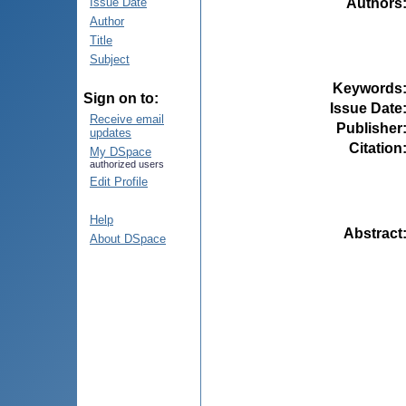
Authors
Issue Date
Author
Title
Subject
Keywords
Sign on to:
Issue Date
Receive email
Publisher
updates
Citation
My DSpace
authorized users
Edit Profile
Help
Abstract
About DSpace