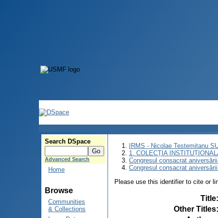
Search DSpace
IRMS - Nicolae Testemitanu 
1. COLECȚIA INSTITUȚIONAL
Advanced Search
Congresul consacrat aniversării
Congresul consacrat aniversări
Home
Please use this identifier to cite or l
Browse
Title
Communities
Other Titles
& Collections