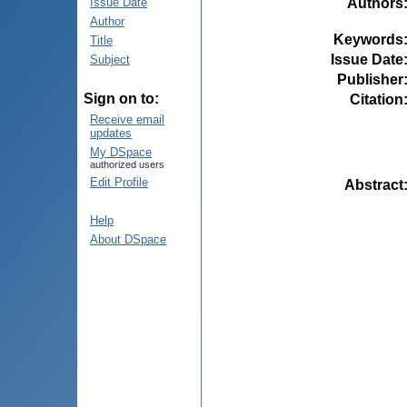
Authors
Issue Date
Author
Keywords
Title
Issue Date
Subject
Publisher
Sign on to:
Citation
Receive email
updates
My DSpace
authorized users
Edit Profile
Abstract
Help
About DSpace