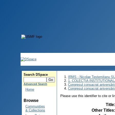
Search DSpace
IRMS - Nicolae Testemitanu 
1. COLECȚIA INSTITUȚIONAL
Advanced Search
Congresul consacrat aniversării
Congresul consacrat aniversări
Home
Please use this identifier to cite or l
Browse
Title
Communities
Other Titles
& Collections