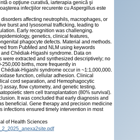
ă o opţiune curativă, iarterapia genică şi
şterea infecţiilor recurente cu Aspergillus este
 disorders affecting neutrophils, macrophages, or
e burst and lysosomal trafficking, leading to
lation. Early recognition was challenging.
pidemiology, genetics, clinical features,
genital phagocyte defects. Material and methods.
rieved from PubMed and NLM using keywords
, and Chédiak-Higashi syndrome. Data on
s were extracted and synthesized descriptively; no
250,000 births, more frequently in
d Chédiak-Higashi syndrome occur in ~1:1,000,000.
ase function, cellular adhesion. Clinical
bilical cord separation, and Hemophagocytic
ssay, flow cytometry, and genetic testing.
topoietic stem cell transplantation (80% survival).
clusion. It was concluded that early diagnosis and
as beneficial. Gene therapy and precision medicine
s infections ensured timely intervention in most
nal of Health Sciences
12_2_2025_anexa2site.pdf