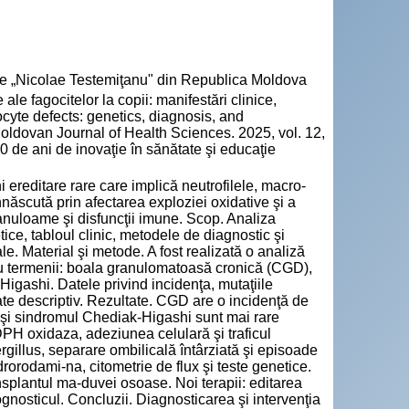
cie „Nicolae Testemiţanu" din Republica Moldova
 fagocitelor la copii: manifestări clinice,
cyte defects: genetics, diagnosis, and
oldovan Journal of Health Sciences. 2025, vol. 12,
0 de ani de inovaţie în sănătate şi educaţie
i ereditare rare care implică neutrofilele, macro-
ăscută prin afectarea exploziei oxidative şi a
granuloame şi disfuncţii imune. Scop. Analiza
ce, tabloul clinic, metodele de diagnostic şi
le. Material şi metode. A fost realizată o analiză
cu termenii: boala granulomatoasă cronică (CGD),
igashi. Datele privind incidenţa, mutaţiile
zate descriptiv. Rezultate. CGD are o incidenţă de
 şi sindromul Chediak-Higashi sunt mai rare
H oxidaza, adeziunea celulară şi traficul
ergillus, separare ombilicală întârziată şi episoade
drorodami-na, citometrie de flux şi teste genetice.
nsplantul ma-duvei osoase. Noi terapii: editarea
ognosticul. Concluzii. Diagnosticarea şi intervenţia