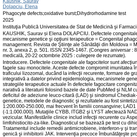
:
Kaushik, Saurav
Dolapciu, Elena
:
Phagocyte defects;oxidative burst;Dihydrorhodamine test
:
2025
:
Instituţia Publică Universitatea de Stat de Medicină şi Farma
:
KAUSHIK, Saurav și Elena DOLAPCIU. Defectele congenitale ale
mecanisme genetice şi opţiuni terapeutice = Congenital phago
management. Revista de Ştiinţe ale Sănătăţii din Moldova = M
nr. 3, anexa 2, p. 501. ISSN 2345-1467. (Congres aniversar : 8
medicală, 20-22 octombrie 2025 : culegere de rezumate).
:
Introducere. Defectele congenitale ale fagocitelor sunt afecţiun
fagele sau monocitele. Aceste defecte compromit imunitatea înn
traficului lizozomal, ducând la infecţii recurente, formare de 
integrativă a datelor privind epidemiologia, mecanismele geneti
strategiile terapeutice actuale în defectele fagocitare congenita
narativă a literaturii folosind bazele de date PubMed şi NLM 
deficitul de adeziune leuco-citară (LAD) şi sindromul Chediak-H
genetice, metodele de diagnostic şi rezultatele au fost sinteti
1:200.000-250.000, mai frecvent în familii consangvine; LAD1
(-1:1.000.000). Mutaţiile CYBB, ITGB2 şi LYST afectează NADP
vezicular. Manifestările clinice includ infecţii recurente cu Asp
limfohistiocito-za-like. Diagnosticul se bazează pe test cu dihi
Tratamentul include remedii antimicrobiene, interferon-y şi tra
genică şi inhibitorii JAK. Intervenţia precoce îmbunătăţeşte pr