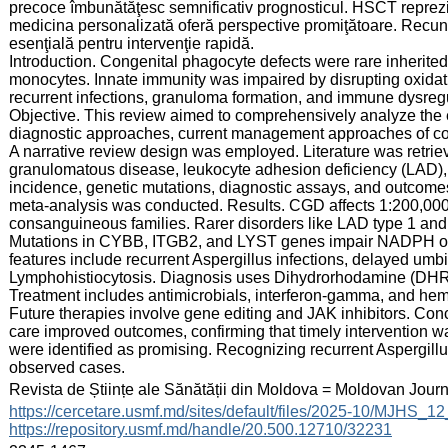
precoce îmbunătăţesc semnificativ prognosticul. HSCT reprezint
medicina personalizată oferă perspective promiţătoare. Recunoa
esenţială pentru intervenţie rapidă.
Introduction. Congenital phagocyte defects were rare inherited
monocytes. Innate immunity was impaired by disrupting oxidativ
recurrent infections, granuloma formation, and immune dysregu
Objective. This review aimed to comprehensively analyze the e
diagnostic approaches, current management approaches of con
A narrative review design was employed. Literature was ret
granulomatous disease, leukocyte adhesion deficiency (LAD)
incidence, genetic mutations, diagnostic assays, and outcome
meta-analysis was conducted. Results. CGD affects 1:200,000-
consanguineous families. Rarer disorders like LAD type 1 an
Mutations in CYBB, ITGB2, and LYST genes impair NADPH oxid
features include recurrent Aspergillus infections, delayed um
Lymphohistiocytosis. Diagnosis uses Dihydrorhodamine (DHR) a
Treatment includes antimicrobials, interferon-gamma, and hema
Future therapies involve gene editing and JAK inhibitors. Con
care improved outcomes, confirming that timely intervention w
were identified as promising. Recognizing recurrent Aspergillu
observed cases.
:
Revista de Științe ale Sănătății din Moldova = Moldovan Jour
:
https://cercetare.usmf.md/sites/default/files/2025-10/MJHS_
https://repository.usmf.md/handle/20.500.12710/32231