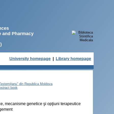
ences
ne and Pharmacy
)
University homepage
|
Library homepage
e Testemițanu” din Republica Moldova
bstract book
nice, mecanisme genetice şi opţiuni terapeutice
agement