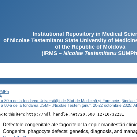
Institutional Repository in Medical Sci
of Nicolae Testemitanu State University of Medici
of the Republic of Moldova
(IRMS –
Nicolae Testemitanu
SUMPh
SUMPh
Ă
 a 80-a de la fondarea Universității de Stat de Medicină și Farmacie „Nicola
i a 80-a de la fondarea USMF „Nicolae Testemițanu”, 20-22 octombrie 2025: A
ink to this item:
http://hdl.handle.net/20.500.12710/32231
:
Defectele congenitale ale fagocitelor la copii: manifestări cli
:
Congenital phagocyte defects: genetics, diagnosis, and man