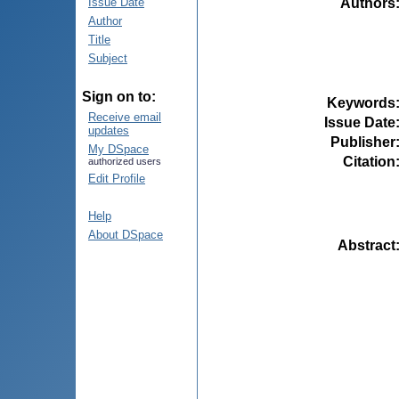
Authors
Issue Date
Author
Title
Subject
Sign on to:
Keywords
Receive email
Issue Date
updates
Publisher
My DSpace
Citation
authorized users
Edit Profile
Help
About DSpace
Abstract