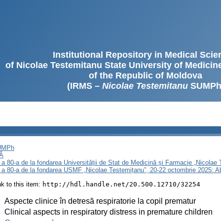
Institutional Repository in Medical Sci
of Nicolae Testemitanu State University of Medici
of the Republic of Moldova
(IRMS –
Nicolae Testemitanu
SUMPh
SUMPh
Ă
 a 80-a de la fondarea Universității de Stat de Medicină și Farmacie „Nicola
i a 80-a de la fondarea USMF „Nicolae Testemițanu”, 20-22 octombrie 2025: A
ink to this item:
http://hdl.handle.net/20.500.12710/32254
:
Aspecte clinice în detresă respiratorie la copil prematur
:
Clinical aspects in respiratory distress in premature children