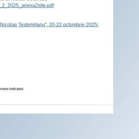
12_2_2025_anexa2site.pdf
„Nicolae Testemițanu”, 20-22 octombrie 2025:
erwise indicated.