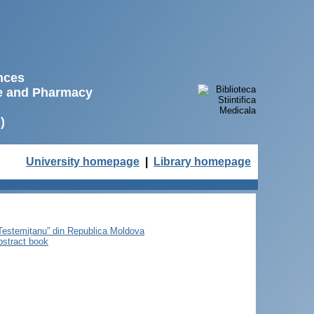
ences
ne and Pharmacy
)
University homepage
|
Library homepage
e Testemițanu” din Republica Moldova
bstract book