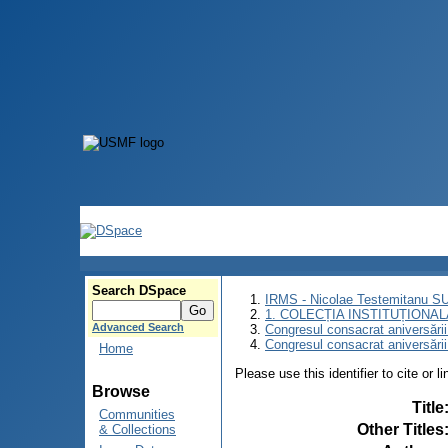
Search DSpace
IRMS - Nicolae Testemitanu 
1. COLECȚIA INSTITUȚIONAL
Advanced Search
Congresul consacrat aniversării
Congresul consacrat aniversări
Home
Please use this identifier to cite or l
Browse
Title
Communities
Other Titles
& Collections