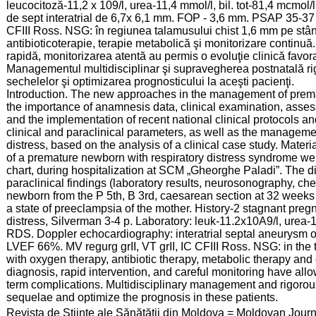
leucocitoză-11,2 x 109/l, urea-11,4 mmol/l, bil. tot-81,4 mcm
de sept interatrial de 6,7x 6,1 mm. FOP - 3,6 mm. PSAP 35-37
CFIII Ross. NSG: în regiunea talamusului chist 1,6 mm pe stâ
antibioticoterapie, terapie metabolică şi monitorizare continuă
rapidă, monitorizarea atentă au permis o evoluţie clinică favora
Managementul multidisciplinar şi supravegherea postnatală ri
sechelelor şi optimizarea prognosticului la aceşti pacienţi.
Introduction. The new approaches in the management of prema
the importance of anamnesis data, clinical examination, asses
and the implementation of recent national clinical protocols a
clinical and paraclinical parameters, as well as the manageme
distress, based on the analysis of a clinical case study. Mater
of a premature newborn with respiratory distress syndrome we
chart, during hospitalization at SCM „Gheorghe Paladi”. The d
paraclinical findings (laboratory results, neurosonography, c
newborn from the P 5th, B 3rd, caesarean section at 32 weeks 
a state of preeclampsia of the mother. History-2 stagnant preg
distress, Silverman 3-4 p. Laboratory: leuk-11.2x10A9/l, urea-11
RDS. Doppler echocardiography: interatrial septal aneurys
LVEF 66%. MV regurg grII, VT grII, IC CFIII Ross. NSG: in the 
with oxygen therapy, antibiotic therapy, metabolic therapy and
diagnosis, rapid intervention, and careful monitoring have allow
term complications. Multidisciplinary management and rigorous
sequelae and optimize the prognosis in these patients.
:
Revista de Științe ale Sănătății din Moldova = Moldovan Jour