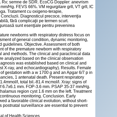
ol/l. Rx: semne de SDR. EcoCG Doppler: anevrism
 mm/Hg. FEVS 66%. VM regurgitare grII, VT grII, IC
nga. Tratament cu oxigeno-terapie,
. Concluzii. Diagnosticul precoce, intervenţia
bilă, fără complicaţii pe termen scurt.
guroasă sunt esenţiale pentru prevenirea
ture newborns with respiratory distress focus on
sment of general condition, dynamic monitoring,
nd guidelines. Objective. Assessment of both
nt of the premature newborn with respiratory
ial and methods. The clinical and paraclinical data
re analyzed based on the clinical observation
iagnosis was established based on clinical and
hest X-ray, and echocardiography). Results. Female
of gestation with a w 1700 g and an Apgar 6/7 p in
nancies, 1 antenatal death. Present respiratory
.4mmol/l, total bil.-81.4 mcmol/l. Xray: signs of
m of 6.7x6.1 mm. FOP-3.6 mm. PSAP 35-37 mm/Hg.
thalamus region cyst 1.6 mm on the left. Treatment
 continuous monitoring. Conclusion. Early
ed a favorable clinical evolution, without short-
 postnatal surveillance are essential to prevent
nal of Health Sciences