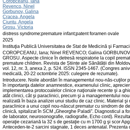
:
Coropceanu, Iana
Revenco, Ninel
Gorbunov, Galina
Cracea, Angela
Ciuntu, Angela
Grosu, Victoria
:
distress syndrome;premature infant;patent foramen ovale
:
2025
:
Instituţia Publică Universitatea de Stat de Medicină şi Farma
:
COROPCEANU, Iana; Ninel REVENCO; Galina GORBUNOV; A
GROSU. Aspecte clinice în detresă respiratorie la copil prematu
premature children. Revista de Științe ale Sănătății din Mold
vol. 12, nr. 3, anexa 2, p. 524. ISSN 2345-1467. (Congres anive
medicală, 20-22 octombrie 2025: culegere de rezumate).
:
Introducere. Noile abordări în managementul nou-năs-cuţilor pr
în importanţa datelor anamnestice, examenului clinic, aprecier
implementarea protocoalelor clinice naţionale recente şi a ghid
atât clinici, cât şi paraclinici, precum şi a managementului nou
realizată în baza analizei unui studiu de caz clinic. Material şi
paraclinice a unui copil nou-născut prematur cu sindrom de detr
clinică, spitalizat în SCM „Gheorghe Paladi”. Diagnosticul a fost
de laborator, neurosonografie, radiografie, Echo cord). Rezult
operaţie cezariană la 32 s de gestaţie cu m 1700 g şi scor Ap
Anteceden-te-2 sarcini stagnate, 1 deces antenatal. Prezenta d