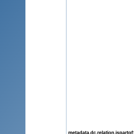
metadata.dc.relation.ispartof