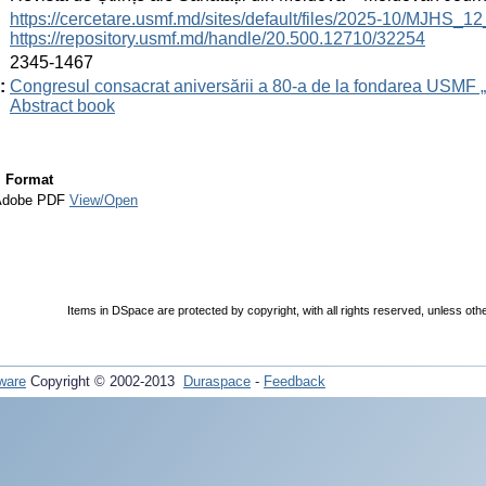
:
https://cercetare.usmf.md/sites/default/files/2025-10/MJHS_
https://repository.usmf.md/handle/20.500.12710/32254
:
2345-1467
:
Congresul consacrat aniversării a 80-a de la fondarea USMF 
Abstract book
Format
Adobe PDF
View/Open
Items in DSpace are protected by copyright, with all rights reserved, unless oth
ware
Copyright © 2002-2013
Duraspace
-
Feedback