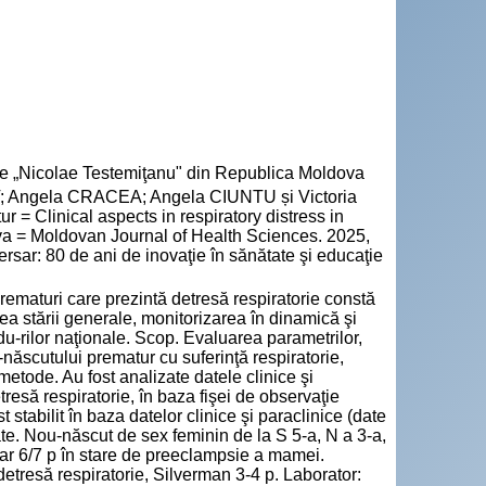
cie „Nicolae Testemiţanu" din Republica Moldova
ngela CRACEA; Angela CIUNTU și Victoria
r = Clinical aspects in respiratory distress in
ova = Moldovan Journal of Health Sciences. 2025,
rsar: 80 de ani de inovaţie în sănătate şi educaţie
ematuri care prezintă detresă respiratorie constă
ea stării generale, monitorizarea în dinamică şi
u-rilor naţionale. Scop. Evaluarea parametrilor,
-născutului prematur cu suferinţă respiratorie,
 metode. Au fost analizate datele clinice şi
esă respiratorie, în baza fişei de observaţie
 stabilit în baza datelor clinice şi paraclinice (date
ate. Nou-născut de sex feminin de la S 5-a, N a 3-a,
gar 6/7 p în stare de preeclampsie a mamei.
etresă respiratorie, Silverman 3-4 p. Laborator: