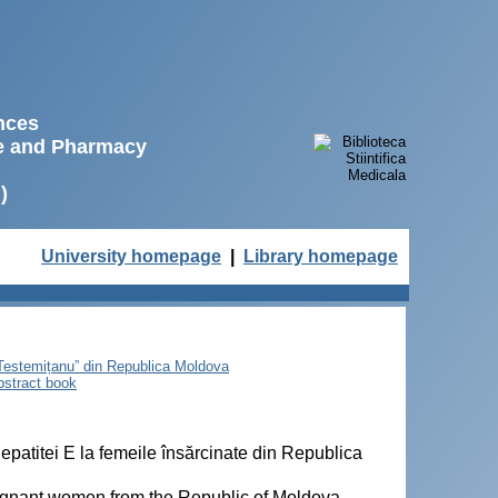
ences
ne and Pharmacy
)
University homepage
|
Library homepage
e Testemițanu” din Republica Moldova
bstract book
 hepatitei E la femeile însărcinate din Republica
 pregnant women from the Republic of Moldova