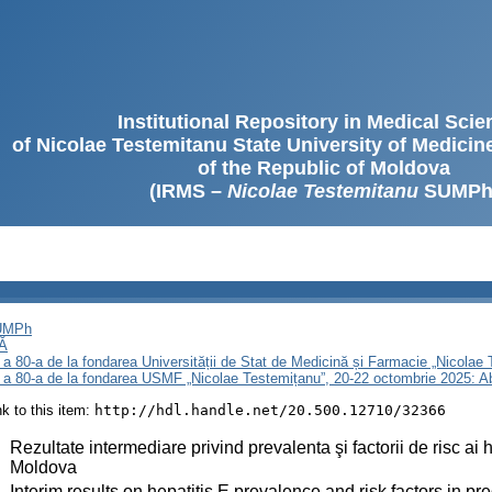
Institutional Repository in Medical Sci
of Nicolae Testemitanu State University of Medici
of the Republic of Moldova
(IRMS –
Nicolae Testemitanu
SUMPh
SUMPh
Ă
 a 80-a de la fondarea Universității de Stat de Medicină și Farmacie „Nicola
i a 80-a de la fondarea USMF „Nicolae Testemițanu”, 20-22 octombrie 2025: A
ink to this item:
http://hdl.handle.net/20.500.12710/32366
:
Rezultate intermediare privind prevalenta şi factorii de risc ai
Moldova
:
Interim results on hepatitis E prevalence and risk factors in