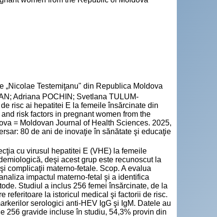
cie „Nicolae Testemiţanu" din Republica Moldova
EJAN; Adriana POCHIN; Svetlana TULUM-
e risc ai hepatitei E la femeile însărcinate din
 and risk factors in pregnant women from the
ldova = Moldovan Journal of Health Sciences. 2025,
rsar: 80 de ani de inovaţie în sănătate şi educaţie
ecţia cu virusul hepatitei E (VHE) la femeile
idemiologică, deşi acest grup este recunoscut la
 şi complicaţii materno-fetale. Scop. A evalua
 analiza impactul materno-fetal şi a identifica
metode. Studiul a inclus 256 femei însărcinate, de la
eferitoare la istoricul medical şi factorii de risc.
rkerilor serologici anti-HEV IgG şi IgM. Datele au
ele 256 gravide incluse în studiu, 54,3% provin din