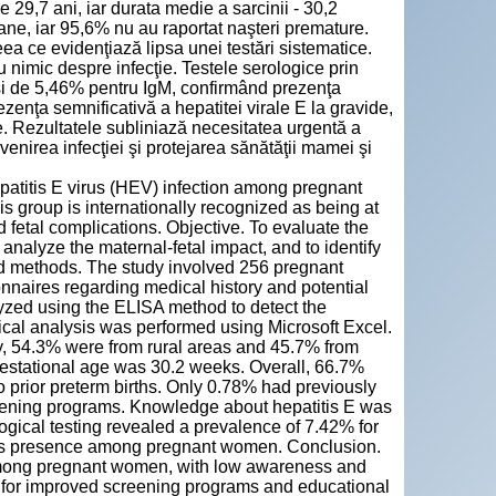
 29,7 ani, iar durata medie a sarcinii - 30,2
ane, iar 95,6% nu au raportat naşteri premature.
ea ce evidenţiază lipsa unei testări sistematice.
 nimic despre infecţie. Testele serologice prin
şi de 5,46% pentru IgM, confirmând prezenţa
ezenţa semnificativă a hepatitei virale E la gravide,
e. Rezultatele subliniază necesitatea urgentă a
nirea infecţiei şi protejarea sănătăţii mamei şi
epatitis E virus (HEV) infection among pregnant
is group is internationally recognized as being at
 fetal complications. Objective. To evaluate the
 analyze the maternal-fetal impact, and to identify
 and methods. The study involved 256 pregnant
aires regarding medical history and potential
yzed using the ELISA method to detect the
ical analysis was performed using Microsoft Excel.
, 54.3% were from rural areas and 45.7% from
estational age was 30.2 weeks. Overall, 66.7%
 prior preterm births. Only 0.78% had previously
creening programs. Knowledge about hepatitis E was
ogical testing revealed a prevalence of 7.42% for
rus’s presence among pregnant women. Conclusion.
E among pregnant women, with low awareness and
ed for improved screening programs and educational