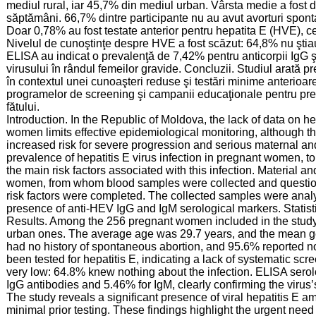
mediul rural, iar 45,7% din mediul urban. Vârsta medie a fost de
săptămâni. 66,7% dintre participante nu au avut avorturi spont
Doar 0,78% au fost testate anterior pentru hepatita E (HVE), ce
Nivelul de cunoştinţe despre HVE a fost scăzut: 64,8% nu ştiau
ELISA au indicat o prevalenţă de 7,42% pentru anticorpii IgG 
virusului în rândul femeilor gravide. Concluzii. Studiul arată pr
în contextul unei cunoaşteri reduse şi testări minime anterioar
programelor de screening şi campanii educaţionale pentru preve
fătului.
Introduction. In the Republic of Moldova, the lack of data on h
women limits effective epidemiological monitoring, although th
increased risk for severe progression and serious maternal and
prevalence of hepatitis E virus infection in pregnant women, to
the main risk factors associated with this infection. Material
women, from whom blood samples were collected and questionn
risk factors were completed. The collected samples were anal
presence of anti-HEV IgG and IgM serological markers. Statist
Results. Among the 256 pregnant women included in the study
urban ones. The average age was 29.7 years, and the mean g
had no history of spontaneous abortion, and 95.6% reported no
been tested for hepatitis E, indicating a lack of systematic s
very low: 64.8% knew nothing about the infection. ELISA serol
IgG antibodies and 5.46% for IgM, clearly confirming the vi
The study reveals a significant presence of viral hepatitis 
minimal prior testing. These findings highlight the urgent ne