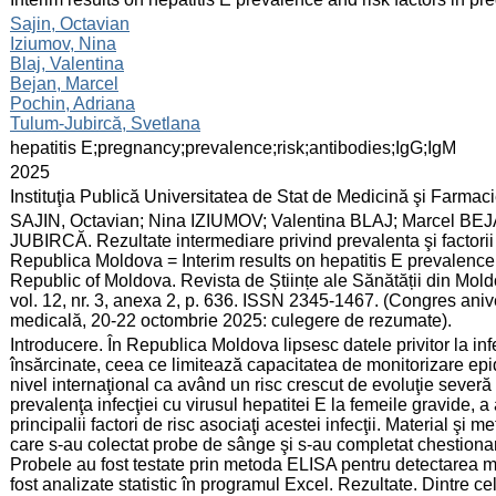
:
Sajin, Octavian
Iziumov, Nina
Blaj, Valentina
Bejan, Marcel
Pochin, Adriana
Tulum-Jubircă, Svetlana
:
hepatitis E;pregnancy;prevalence;risk;antibodies;IgG;IgM
:
2025
:
Instituţia Publică Universitatea de Stat de Medicină şi Farma
:
SAJIN, Octavian; Nina IZIUMOV; Valentina BLAJ; Marcel B
JUBIRCĂ. Rezultate intermediare privind prevalenta şi factorii d
Republica Moldova = Interim results on hepatitis E prevalence
Republic of Moldova. Revista de Științe ale Sănătății din Mo
vol. 12, nr. 3, anexa 2, p. 636. ISSN 2345-1467. (Congres anive
medicală, 20-22 octombrie 2025: culegere de rezumate).
:
Introducere. În Republica Moldova lipsesc datele privitor la inf
însărcinate, ceea ce limitează capacitatea de monitorizare ep
nivel internaţional ca având un risc crescut de evoluţie severă
prevalenţa infecţiei cu virusul hepatitei E la femeile gravide, a
principalii factori de risc asociaţi acestei infecţii. Material şi 
care s-au colectat probe de sânge şi s-au completat chestionare r
Probele au fost testate prin metoda ELISA pentru detectarea ma
fost analizate statistic în programul Excel. Rezultate. Dintre c