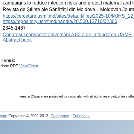
campaigns to reduce infection risks and protect maternal and fe
:
Revista de Științe ale Sănătății din Moldova = Moldovan Jour
:
https://cercetare.usmf.md/sites/default/files/2025-10/MJHS_
https://repository.usmf.md/handle/20.500.12710/32366
:
2345-1467
:
Congresul consacrat aniversării a 80-a de la fondarea USMF 
Abstract book
Format
Adobe PDF
View/Open
Items in DSpace are protected by copyright, with all rights reserved, unless oth
ware
Copyright © 2002-2013
Duraspace
-
Feedback