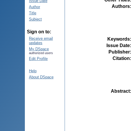
Issue Date
Authors
Author
Title
Subject
Sign on to:
Receive email
Keywords
updates
Issue Date
My DSpace
Publisher
authorized users
Citation
Edit Profile
Help
About DSpace
Abstract