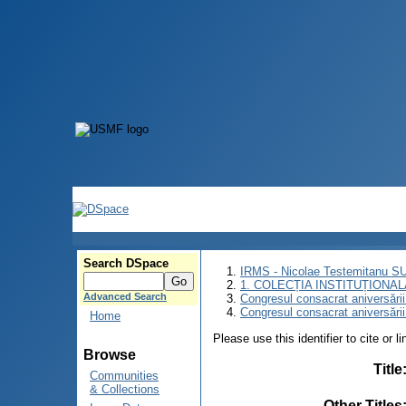
Search DSpace
IRMS - Nicolae Testemitanu 
1. COLECȚIA INSTITUȚIONAL
Advanced Search
Congresul consacrat aniversării
Congresul consacrat aniversări
Home
Please use this identifier to cite or l
Browse
Title
Communities
& Collections
Other Titles