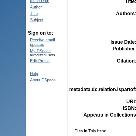
Issue Date
Title
Author
Authors
Title
Subject
Sign on to:
Receive email
Issue Date
updates
Publisher
My DSpace
authorized users
Citation
Edit Profile
Help
About DSpace
metadata.dc.relation.ispartof
URI
ISBN
Appears in Collections
Files in This Item: