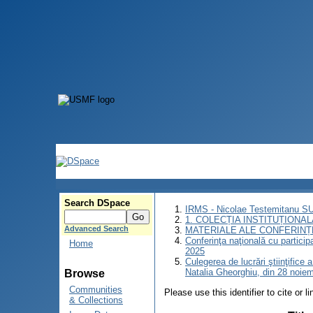
Search DSpace
IRMS - Nicolae Testemitanu 
1. COLECȚIA INSTITUȚIONAL
Advanced Search
MATERIALE ALE CONFERINȚE
Conferinţa naţională cu partici
Home
2025
Culegerea de lucrări ştiinţifice
Natalia Gheorghiu, din 28 noie
Browse
Communities
Please use this identifier to cite or l
& Collections