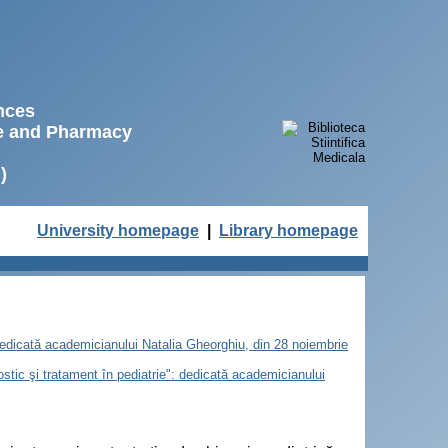
ences
ne and Pharmacy
)
University homepage
|
Library homepage
 dedicată academicianului Natalia Gheorghiu, din 28 noiembrie
nostic şi tratament în pediatrie": dedicată academicianului