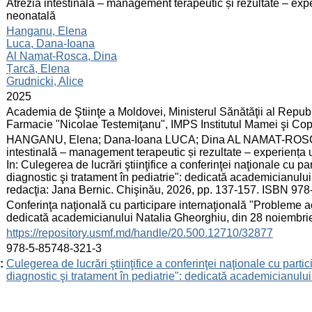
:
Atrezia intestinală – management terapeutic și rezultate – exper
neonatală
:
Hanganu, Elena
Luca, Dana-Ioana
Al Namat-Rosca, Dina
Țarcă, Elena
Grudnicki, Alice
:
2025
:
Academia de Ştiinţe a Moldovei, Ministerul Sănătăţii al Republ
Farmacie "Nicolae Testemiţanu", IMPS Institutul Mamei şi Copi
:
HANGANU, Elena; Dana-Ioana LUCA; Dina AL NAMAT-ROSCA
intestinală – management terapeutic și rezultate – experiența u
In: Culegerea de lucrări ştiinţifice a conferinţei naţionale cu 
diagnostic şi tratament în pediatrie": dedicată academicianulu
redacţia: Jana Bernic. Chişinău, 2026, pp. 137-157. ISBN 97
:
Conferinţa naţională cu participare internaţională "Probleme ac
dedicată academicianului Natalia Gheorghiu, din 28 noiembri
:
https://repository.usmf.md/handle/20.500.12710/32877
:
978-5-85748-321-3
:
Culegerea de lucrări ştiinţifice a conferinţei naţionale cu part
diagnostic şi tratament în pediatrie": dedicată academicianul