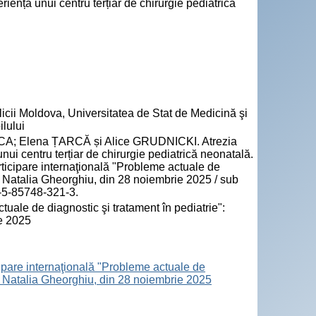
iența unui centru terțiar de chirurgie pediatrică
icii Moldova, Universitatea de Stat de Medicină şi
lului
; Elena ȚARCĂ și Alice GRUDNICKI. Atrezia
nui centru terțiar de chirurgie pediatrică neonatală.
participare internaţională "Probleme actuale de
i Natalia Gheorghiu, din 28 noiembrie 2025 / sub
8-5-85748-321-3.
tuale de diagnostic şi tratament în pediatrie":
e 2025
icipare internaţională "Probleme actuale de
ui Natalia Gheorghiu, din 28 noiembrie 2025