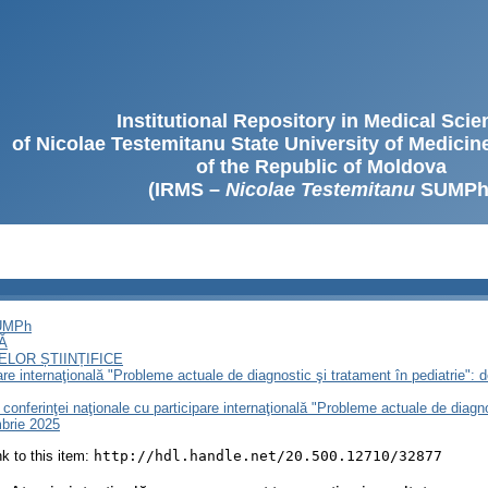
Institutional Repository in Medical Sci
of Nicolae Testemitanu State University of Medici
of the Republic of Moldova
(IRMS –
Nicolae Testemitanu
SUMPh
SUMPh
Ă
LOR ȘTIINȚIFICE
pare internaţională "Probleme actuale de diagnostic şi tratament în pediatrie":
 a conferinţei naţionale cu participare internaţională "Probleme actuale de diag
mbrie 2025
ink to this item:
http://hdl.handle.net/20.500.12710/32877