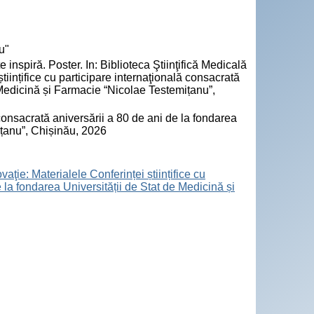
u"
 inspiră. Poster. In: Biblioteca Ştiinţifică Medicală
tiințifice cu participare internaţională consacrată
e Medicină și Farmacie “Nicolae Testemițanu”,
ă consacrată aniversării a 80 de ani de la fondarea
ițanu”, Chișinău, 2026
aţie: Materialele Conferinței științifice cu
 la fondarea Universității de Stat de Medicină și