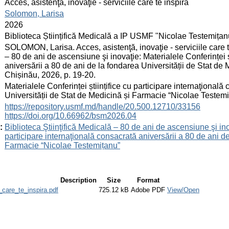
:
Acces, asistenţă, inovaţie - serviciile care te inspiră
:
Solomon, Larisa
:
2026
:
Biblioteca Științifică Medicală a IP USMF "Nicolae Testemițan
:
SOLOMON, Larisa. Acces, asistenţă, inovaţie - serviciile care te
– 80 de ani de ascensiune şi inovaţie: Materialele Conferinței ș
aniversării a 80 de ani de la fondarea Universității de Stat d
Chișinău, 2026, p. 19-20.
:
Materialele Conferinței științifice cu participare internaţional
Universității de Stat de Medicină și Farmacie “Nicolae Testem
:
https://repository.usmf.md/handle/20.500.12710/33156
https://doi.org/10.66962/bsm2026.04
:
Biblioteca Ştiinţifică Medicală – 80 de ani de ascensiune şi inov
participare internaţională consacrată aniversării a 80 de ani de
Farmacie “Nicolae Testemițanu”
Description
Size
Format
_care_te_inspira.pdf
725.12 kB
Adobe PDF
View/Open