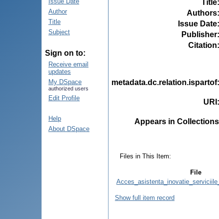
Issue Date
Title
Author
Authors
Title
Issue Date
Subject
Publisher
Citation
Sign on to:
Receive email
updates
metadata.dc.relation.ispartof
My DSpace
authorized users
Edit Profile
URI
Help
Appears in Collections
About DSpace
Files in This Item:
File
Acces_asistenta_inovatie_serviciile
Show full item record