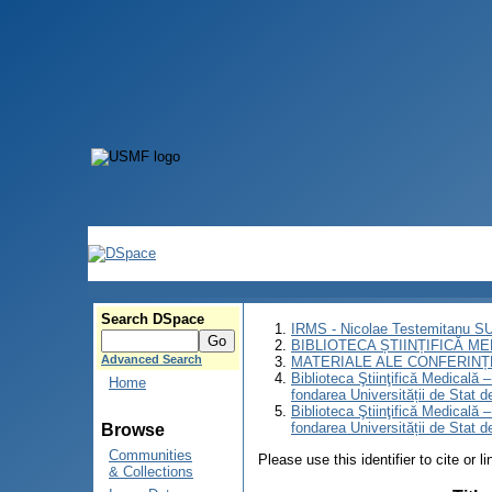
Search DSpace
IRMS - Nicolae Testemitanu 
BIBLIOTECA ȘTIINȚIFICĂ M
Advanced Search
MATERIALE ALE CONFERINȚE
Biblioteca Ştiinţifică Medicală –
Home
fondarea Universității de Stat 
Biblioteca Ştiinţifică Medicală –
fondarea Universității de Stat 
Browse
Communities
Please use this identifier to cite or l
& Collections