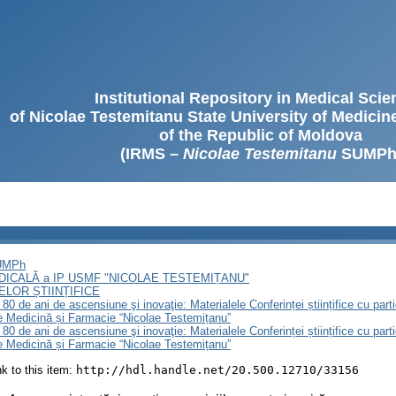
Institutional Repository in Medical Sci
of Nicolae Testemitanu State University of Medici
of the Republic of Moldova
(IRMS –
Nicolae Testemitanu
SUMPh
SUMPh
EDICALĂ a IP USMF "NICOLAE TESTEMIȚANU"
LOR ȘTIINȚIFICE
 80 de ani de ascensiune şi inovaţie: Materialele Conferinței științifice cu part
de Medicină și Farmacie “Nicolae Testemițanu”
 80 de ani de ascensiune şi inovaţie: Materialele Conferinței științifice cu part
de Medicină și Farmacie “Nicolae Testemițanu”
ink to this item:
http://hdl.handle.net/20.500.12710/33156