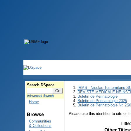
Search DSpace
IRMS - Nicolae Testemitanu 
REVISTE MEDICALE NEINST
Advanced Search
Buletin de Perinatologie
Buletin de Perinatologie 2025
Home
Buletin de Perinatologie Nr. 2(9
Please use this identifier to cite or l
Browse
Communities
Title
& Collections
Other Titles