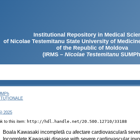
Institutional Repository in Medical Sci
of Nicolae Testemitanu State University of Medici
of the Republic of Moldova
(IRMS –
Nicolae Testemitanu
SUMPh
SUMPh
ITUȚIONALE
6) 2025
ink to this item:
http://hdl.handle.net/20.500.12710/33188
:
Boala Kawasaki incompletă cu afectare cardiovasculară sever
:
Incomplete Kawasaki disease with severe cardiovascular invo