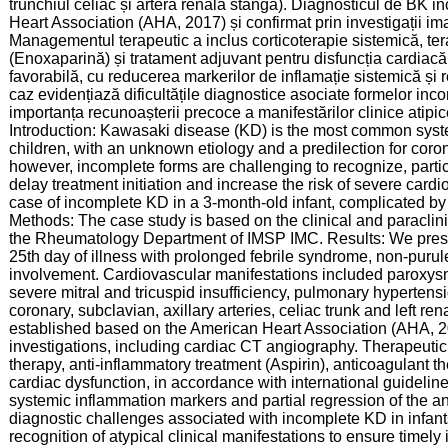
trunchiul celiac și artera renală stângă). Diagnosticul de BK inc
Heart Association (AHA, 2017) și confirmat prin investigații im
Managementul terapeutic a inclus corticoterapie sistemică, tera
(Enoxaparină) și tratament adjuvant pentru disfuncția cardiacă,
favorabilă, cu reducerea markerilor de inflamație sistemică și 
caz evidențiază dificultățile diagnostice asociate formelor in
importanța recunoașterii precoce a manifestărilor clinice atipi
Introduction: Kawasaki disease (KD) is the most common syste
children, with an unknown etiology and a predilection for coron
however, incomplete forms are challenging to recognize, parti
delay treatment initiation and increase the risk of severe card
case of incomplete KD in a 3-month-old infant, complicated by
Methods: The case study is based on the clinical and paraclini
the Rheumatology Department of IMSP IMC. Results: We presen
25th day of illness with prolonged febrile syndrome, non-purul
involvement. Cardiovascular manifestations included paroxysm
severe mitral and tricuspid insufficiency, pulmonary hypertensi
coronary, subclavian, axillary arteries, celiac trunk and left r
established based on the American Heart Association (AHA, 2
investigations, including cardiac CT angiography. Therapeuti
therapy, anti-inflammatory treatment (Aspirin), anticoagulant t
cardiac dysfunction, in accordance with international guidelin
systemic inflammation markers and partial regression of the a
diagnostic challenges associated with incomplete KD in infan
recognition of atypical clinical manifestations to ensure timely 