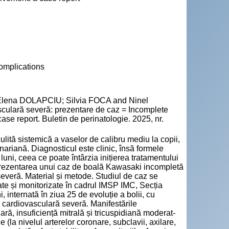
omplications
ena DOLAPCIU; Silvia FOCA and Ninel
ulară severă: prezentare de caz = Incomplete
se report. Buletin de perinatologie. 2025, nr.
ită sistemică a vaselor de calibru mediu la copii,
nariană. Diagnosticul este clinic, însă formele
luni, ceea ce poate întârzia inițierea tratamentului
 Prezentarea unui caz de boală Kawasaki incompletă
severă. Material și metode. Studiul de caz se
ate și monitorizate în cadrul IMSP IMC, Secția
 internată în ziua 25 de evoluție a bolii, cu
re cardiovasculară severă. Manifestările
ară, insuficiență mitrală și tricuspidiană moderat-
(la nivelul arterelor coronare, subclavii, axilare,