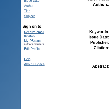
Issue Date
Authors
Author
Title
Subject
Sign on to:
Keywords
Receive email
updates
Issue Date
My DSpace
Publisher
authorized users
Citation
Edit Profile
Help
About DSpace
Abstract