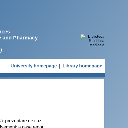
ences
ne and Pharmacy
)
University homepage
|
Library homepage
ă: prezentare de caz
lvement: a case report