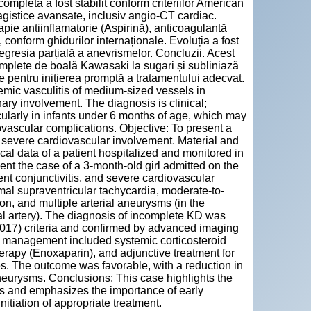
ompletă a fost stabilit conform criteriilor American
agistice avansate, inclusiv angio-CT cardiac.
pie antiinflamatorie (Aspirină), anticoagulantă
 conform ghidurilor internaționale. Evoluția a fost
regresia parțială a anevrismelor. Concluzii. Acest
complete de boală Kawasaki la sugari și subliniază
ce pentru inițierea promptă a tratamentului adecvat.
mic vasculitis of medium-sized vessels in
ary involvement. The diagnosis is clinical;
cularly in infants under 6 months of age, which may
iovascular complications. Objective: To present a
 severe cardiovascular involvement. Material and
cal data of a patient hospitalized and monitored in
t the case of a 3-month-old girl admitted on the
ent conjunctivitis, and severe cardiovascular
al supraventricular tachycardia, moderate-to-
on, and multiple arterial aneurysms (in the
enal artery). The diagnosis of incomplete KD was
017) criteria and confirmed by advanced imaging
c management included systemic corticosteroid
herapy (Enoxaparin), and adjunctive treatment for
es. The outcome was favorable, with a reduction in
neurysms. Conclusions: This case highlights the
ts and emphasizes the importance of early
initiation of appropriate treatment.