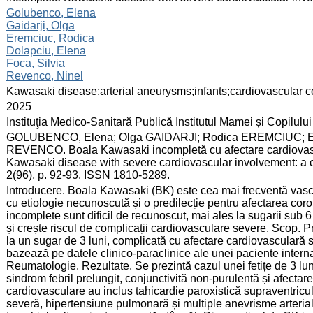
:
Golubenco, Elena
Gaidarji, Olga
Eremciuc, Rodica
Dolapciu, Elena
Foca, Silvia
Revenco, Ninel
:
Kawasaki disease;arterial aneurysms;infants;cardiovascular c
:
2025
:
Instituţia Medico-Sanitară Publică Institutul Mamei și Copilului
:
GOLUBENCO, Elena; Olga GAIDARJI; Rodica EREMCIUC; El
REVENCO. Boala Kawasaki incompletă cu afectare cardiovasc
Kawasaki disease with severe cardiovascular involvement: a ca
2(96), p. 92-93. ISSN 1810-5289.
:
Introducere. Boala Kawasaki (BK) este cea mai frecventă vascul
cu etiologie necunoscută și o predilecție pentru afectarea coro
incomplete sunt dificil de recunoscut, mai ales la sugarii sub 6 
și crește riscul de complicații cardiovasculare severe. Scop.
la un sugar de 3 luni, complicată cu afectare cardiovasculară 
bazează pe datele clinico-paraclinice ale unei paciente intern
Reumatologie. Rezultate. Se prezintă cazul unei fetițe de 3 luni,
sindrom febril prelungit, conjunctivită non-purulentă și afecta
cardiovasculare au inclus tahicardie paroxistică supraventricul
severă, hipertensiune pulmonară și multiple anevrisme arteriale 