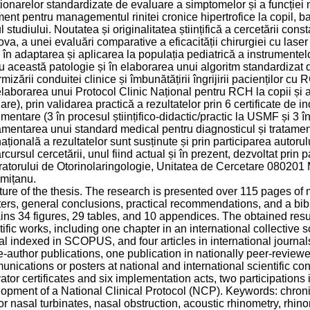
ionarelor standardizate de evaluare a simptomelor și a funcției 
ment pentru managementul rinitei cronice hipertrofice la copil, baz
l studiului. Noutatea și originalitatea științifică a cercetării co
va, a unei evaluări comparative a eficacității chirurgiei cu laser 
, în adaptarea și aplicarea la populația pediatrică a instrumente
u această patologie și în elaborarea unui algoritm standardizat d
rmizării conduitei clinice și îmbunătățirii îngrijirii pacienților c
elaborarea unui Protocol Clinic Național pentru RCH la copii și
are), prin validarea practică a rezultatelor prin 6 certificate de 
mentare (3 în procesul științifico-didactic/practic la USMF și 3 în
mentarea unui standard medical pentru diagnosticul și tratament
națională a rezultatelor sunt susținute și prin participarea autorul
rcursul cercetării, unul fiind actual și în prezent, dezvoltat prin p
atorului de Otorinolaringologie, Unitatea de Cercetare 080201
mițanu.
ture of the thesis. The research is presented over 115 pages of 
ers, general conclusions, practical recommendations, and a bib
ins 34 figures, 29 tables, and 10 appendices. The obtained res
tific works, including one chapter in an international collective s
al indexed in SCOPUS, and four articles in international journal
e-author publications, one publication in nationally peer-reviewe
nications or posters at national and international scientific con
ator certificates and six implementation acts, two participations 
opment of a National Clinical Protocol (NCP). Keywords: chronic 
ior nasal turbinates, nasal obstruction, acoustic rhinometry, rhi