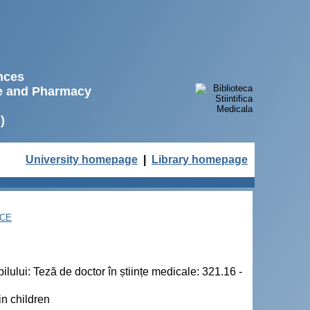
ences
ne and Pharmacy
)
University homepage
|
Library homepage
NCE
pilului: Teză de doctor în științe medicale: 321.16 -
in children