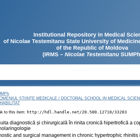
Institutional Repository in Medical Sci
of Nicolae Testemitanu State University of Medici
of the Republic of Moldova
(IRMS –
Nicolae Testemitanu
SUMPh
SUMPh
OMENIUL ȘTIINȚE MEDICALE / DOCTORAL SCHOOL IN MEDICAL SCIE
HABILITAT
ink to this item:
http://hdl.handle.net/20.500.12710/33203
ita diagnostică și chirurgicală în rinita cronică hipertrofică a co
nolaringologie
ostic and surgical management in chronic hypertrophic rhinitis 