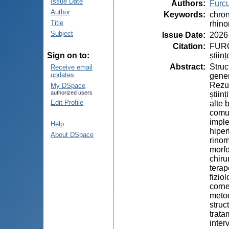
Issue Date
Authors
:
Furcu
Author
Keywords
:
chron
Title
rhino
Subject
Issue Date
:
2026
Citation
:
FURCU
știin
Sign on to:
Abstract
:
Struc
Receive email
updates
gener
Rezul
My DSpace
authorized users
știin
Edit Profile
alte 
comun
imple
Help
hiper
About DSpace
rinom
morfo
chiru
terap
fizio
corne
metod
struc
trata
inter