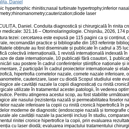
lița, Daniel
ic hypertrophic rhinitis;nasal turbinate hypertrophy;inferior nasa
metry;rhinomanometry;cauterization;diode laser
LIȚA, Daniel. Conduita diagnostică și chirurgicală în rinita cron
țe medicale: 321.16 – Otorinolaringologie. Chișinău, 2026, 174 p
tura tezei: cercetarea este expusă pe 115 pagini ca și conținut, c
ale, recomandări practice și bibliografie din 183 referințe bibliog
tatele obținute au fost diseminate și publicate în cadrul a 35 lucră
țifică colectivă internațională, 1 revistă internațională indexată 
baze de date internaționale, 10 publicații fără coautori, 1 publicaț
icări sau postere în cadrul conferințelor științifice naționale și i
mentare, 2 participări în cadrul proiectelor internaționale și el
trofică, hipertrofia cornetelor nazale, cornete nazale inferioare, 
anometrie, cauterizare, laser cu diodă Scopul studiului este evalu
logice ale cavității nazale la copiii diagnosticați cu rinită cronic
rgicale utilizate în tratamentul acestei patologii, în vederea opti
eutice. Pentru atingerea acestui scop, au fost stabilite următoare
logice ale nasului (rezistența nazală și permeabilitatea foselor naz
telor nazale inferioare la copiii cu rinită cronică hipertrofică în p
elor moderne de diagnostic (endoscopie nazală și tomografie co
turale ale cavității nazale la pacienții incluși în studiu, comparar
mentul rinitei cronice hipertrofice la copii, prin evaluarea rezult
venția cu laser diodă; evaluarea impactului tratamentului chirurgical