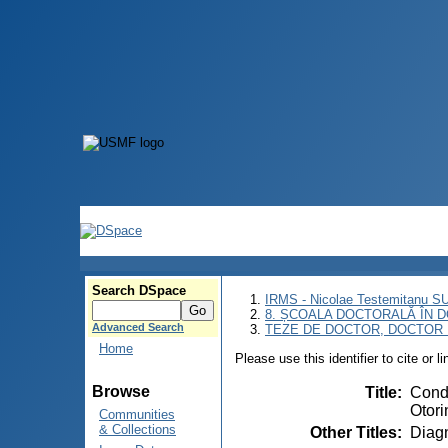
Search DSpace
IRMS - Nicolae Testemitanu 
8. ȘCOALA DOCTORALĂ ÎN D
Advanced Search
TEZE DE DOCTOR, DOCTOR 
Home
Please use this identifier to cite or l
Browse
Title
:
Condu
Otori
Communities
& Collections
Other Titles
:
Diagn