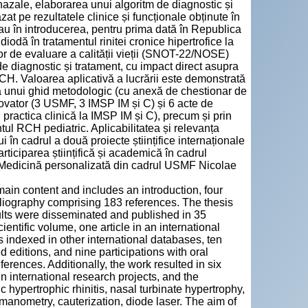
nazale, elaborarea unui algoritm de diagnostic și
at pe rezultatele clinice și funcționale obținute în
nstau în introducerea, pentru prima dată în Republica
diodă în tratamentul rinitei cronice hipertrofice la
lor de evaluare a calității vieții (SNOT-22/NOSE)
e diagnostic și tratament, cu impact direct asupra
u RCH. Valoarea aplicativă a lucrării este demonstrată
 a unui ghid metodologic (cu anexă de chestionar de
inovator (3 USMF, 3 IMSP IM și C) și 6 acte de
 practica clinică la IMSP IM și C), precum și prin
ul RCH pediatric. Aplicabilitatea și relevanța
ui în cadrul a două proiecte științifice internaționale
articiparea științifică și academică în cadrul
 Medicină personalizată din cadrul USMF Nicolae
main content and includes an introduction, four
liography comprising 183 references. The thesis
ults were disseminated and published in 35
cientific volume, one article in an international
s indexed in other international databases, ten
d editions, and nine participations with oral
ferences. Additionally, the work resulted in six
in international research projects, and the
hypertrophic rhinitis, nasal turbinate hypertrophy,
nomanometry, cauterization, diode laser. The aim of