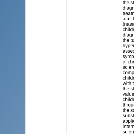
the s
diagn
treat
aim, 
(nasa
child
diagn
the p
hyper
asses
sympt
of ch
scien
compa
child
with 
the s
value
child
throu
the s
subst
appli
inter
scien