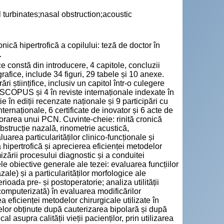
l turbinates;nasal obstruction;acoustic
ică hipertrofică a copilului: teză de doctor în
.
e constă din introducere, 4 capitole, concluzii
rafice, include 34 figuri, 29 tabele și 10 anexe.
ri științifice, inclusiv un capitol într-o culegere
în SCOPUS și 4 în reviste internaționale indexate în
ie în ediții recenzate naționale și 9 participări cu
nternaționale, 6 certificate de inovator și 6 acte de
aborarea unui PCN. Cuvinte-cheie: rinită cronică
obstrucție nazală, rinometrie acustică,
area particularităților clinico-funcționale și
ă hipertrofică și aprecierea eficienței metodelor
mizării procesului diagnostic și a conduitei
le obiective generale ale tezei: evaluarea funcțiilor
ale) și a particularităților morfologice ale
erioada pre- și postoperatorie; analiza utilității
mputerizată) în evaluarea modificărilor
ea eficienței metodelor chirurgicale utilizate în
atelor obținute după cauterizarea bipolară și după
 asupra calității vieții pacienților, prin utilizarea