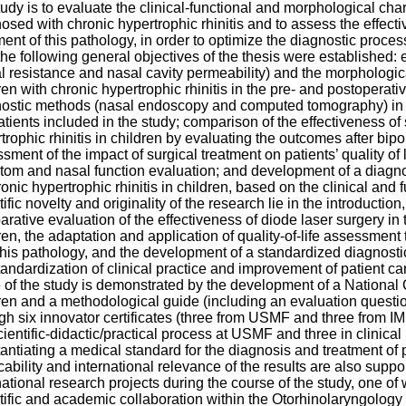
tudy is to evaluate the clinical-functional and morphological chara
osed with chronic hypertrophic rhinitis and to assess the effect
ment of this pathology, in order to optimize the diagnostic proc
the following general objectives of the thesis were established: 
l resistance and nasal cavity permeability) and the morphological
ren with chronic hypertrophic rhinitis in the pre- and postoperat
ostic methods (nasal endoscopy and computed tomography) in as
atients included in the study; comparison of the effectiveness of
trophic rhinitis in children by evaluating the outcomes after bipo
sment of the impact of surgical treatment on patients’ quality of
om and nasal function evaluation; and development of a diagno
ronic hypertrophic rhinitis in children, based on the clinical and 
tific novelty and originality of the research lie in the introduction
rative evaluation of the effectiveness of diode laser surgery in t
ren, the adaptation and application of quality-of-life assessmen
this pathology, and the development of a standardized diagnostic
tandardization of clinical practice and improvement of patient car
 of the study is demonstrated by the development of a National Cl
ren and a methodological guide (including an evaluation question
gh six innovator certificates (three from USMF and three from I
cientific-didactic/practical process at USMF and three in clinica
antiating a medical standard for the diagnosis and treatment of p
cability and international relevance of the results are also suppo
national research projects during the course of the study, one o
tific and academic collaboration within the Otorhinolaryngolo