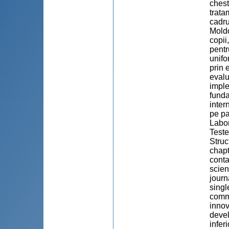
chest
trata
cadru
Moldo
copii
pentr
unifo
prin 
evalu
imple
funda
inter
pe pa
Labor
Teste
Struc
chapt
conta
scien
journ
singl
commu
innov
devel
infer