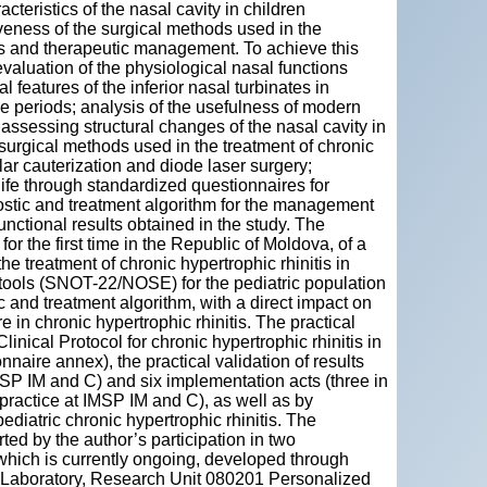
cteristics of the nasal cavity in children
iveness of the surgical methods used in the
ess and therapeutic management. To achieve this
evaluation of the physiological nasal functions
 features of the inferior nasal turbinates in
ive periods; analysis of the usefulness of modern
sessing structural changes of the nasal cavity in
 surgical methods used in the treatment of chronic
lar cauterization and diode laser surgery;
 life through standardized questionnaires for
stic and treatment algorithm for the management
functional results obtained in the study. The
, for the first time in the Republic of Moldova, of a
he treatment of chronic hypertrophic rhinitis in
t tools (SNOT-22/NOSE) for the pediatric population
 and treatment algorithm, with a direct impact on
e in chronic hypertrophic rhinitis. The practical
inical Protocol for chronic hypertrophic rhinitis in
naire annex), the practical validation of results
MSP IM and C) and six implementation acts (three in
l practice at IMSP IM and C), as well as by
ediatric chronic hypertrophic rhinitis. The
rted by the author’s participation in two
f which is currently ongoing, developed through
gy Laboratory, Research Unit 080201 Personalized