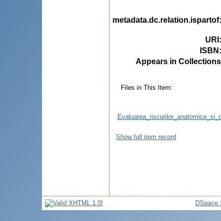
metadata.dc.relation.ispartof
URI
ISBN
Appears in Collections
Files in This Item:
Evaluarea_riscurilor_anatomice_si_o
Show full item record
DSpace 