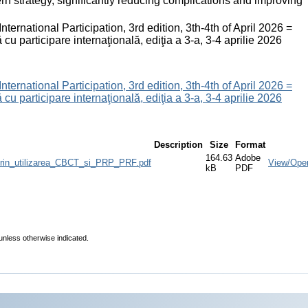
 strategy, significantly reducing complications and improving
nternational Participation, 3rd edition, 3th-4th of April 2026 =
 cu participare internaţională, ediţia a 3-a, 3-4 aprilie 2026
nternational Participation, 3rd edition, 3th-4th of April 2026 =
 cu participare internaţională, ediţia a 3-a, 3-4 aprilie 2026
Description
Size
Format
164.63
Adobe
ri_prin_utilizarea_CBCT_si_PRP_PRF.pdf
View/Ope
kB
PDF
 unless otherwise indicated.