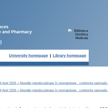
ences
ne and Pharmacy
)
University homepage
|
Library homepage
of April 2026 = Abordări interdisciplinare în stomatologie : conferinţa naţională
of April 2026 = Abordări interdisciplinare în stomatologie : conferinţa naţională