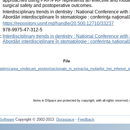
approaches using PRP/PRF represents an effective and modern
surgical safety and postoperative outcomes.
:
Interdisciplinary trends in dentistry : National Conference with I
Abordări interdisciplinare în stomatologie : conferinţa naţională
:
https://repository.usmf.md/handle/20.500.12710/33237
:
978-9975-47-312-5
:
Interdisciplinary trends in dentistry : National Conference with I
Abordări interdisciplinare în stomatologie : conferinţa naţională
File
ptimizarea_vindecarii_postextractionale_in_extractia_molarilor_trei_inferio
Items in DSpace are protected by copyright, with all rights reserved,
Software
Copyright © 2002-2013
Duraspace
-
Feedback