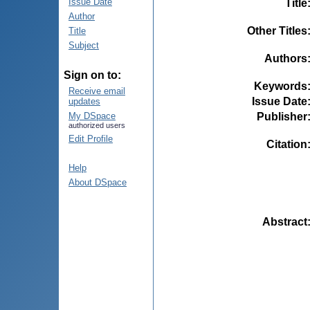
Issue Date
Title
Author
Other Titles
Title
Subject
Authors
Sign on to:
Keywords
Receive email
Issue Date
updates
Publisher
My DSpace
authorized users
Edit Profile
Citation
Help
About DSpace
Abstract