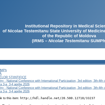
Institutional Repository in Medical Sci
of Nicolae Testemitanu State University of Medici
of the Republic of Moldova
(IRMS –
Nicolae Testemitanu
SUMPh
SUMPh
Ă
LOR ȘTIINȚIFICE
stry : National Conference with International Participation, 3rd edition, 3th-4th 
 a 3-a, 3-4 aprilie 2026
stry : National Conference with International Participation, 3rd edition, 3th-4th 
 a 3-a, 3-4 aprilie 2026
ink to this item:
http://hdl.handle.net/20.500.12710/33237