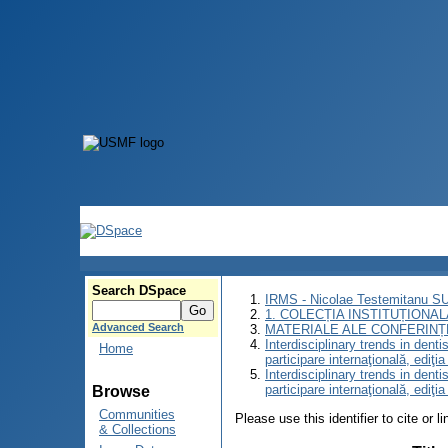
Search DSpace
IRMS - Nicolae Testemitanu 
1. COLECȚIA INSTITUȚIONAL
Advanced Search
MATERIALE ALE CONFERINȚE
Interdisciplinary trends in denti
Home
participare internaţională, ediţia
Interdisciplinary trends in denti
participare internaţională, ediţia
Browse
Communities
Please use this identifier to cite or l
& Collections