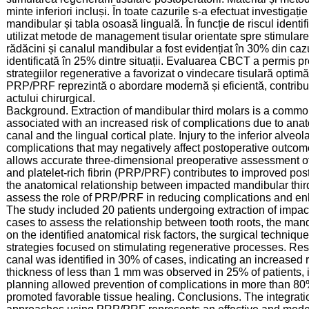
minte inferiori incluși. În toate cazurile s-a efectuat investigaț
mandibular și tabla osoasă linguală. În funcție de riscul identif
utilizat metode de management tisular orientate spre stimulare
rădăcini și canalul mandibular a fost evidențiat în 30% din caz
identificată în 25% dintre situații. Evaluarea CBCT a permis pr
strategiilor regenerative a favorizat o vindecare tisulară opt
PRP/PRF reprezintă o abordare modernă și eficientă, contribuind
actului chirurgical.
Background. Extraction of mandibular third molars is a common 
associated with an increased risk of complications due to anat
canal and the lingual cortical plate. Injury to the inferior alve
complications that may negatively affect postoperative outc
allows accurate three-dimensional preoperative assessment of 
and platelet-rich fibrin (PRP/PRF) contributes to improved pos
the anatomical relationship between impacted mandibular thir
assess the role of PRP/PRF in reducing complications and enh
The study included 20 patients undergoing extraction of impa
cases to assess the relationship between tooth roots, the mandi
on the identified anatomical risk factors, the surgical techn
strategies focused on stimulating regenerative processes. Res
canal was identified in 30% of cases, indicating an increased ris
thickness of less than 1 mm was observed in 25% of patients, 
planning allowed prevention of complications in more than 80% 
promoted favorable tissue healing. Conclusions. The integra