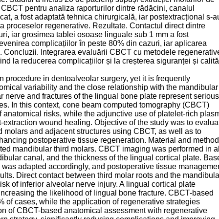
ie CBCT pentru analiza raporturilor dintre rădăcini, canalul
icat, a fost adaptată tehnica chirurgicală, iar postextracțional s-a
a proceselor regenerative. Rezultate. Contactul direct dintre
uri, iar grosimea tablei osoase linguale sub 1 mm a fost
evenirea complicațiilor în peste 80% din cazuri, iar aplicarea
imă. Concluzii. Integrarea evaluării CBCT cu metodele regenerativ
 la reducerea complicațiilor și la creșterea siguranței și calităț
procedure in dentoalveolar surgery, yet it is frequently
omical variability and the close relationship with the mandibular
olar nerve and fractures of the lingual bone plate represent serious
omes. In this context, cone beam computed tomography (CBCT)
anatomical risks, while the adjunctive use of platelet-rich plas
t-extraction wound healing. Objective of the study was to evalua
d molars and adjacent structures using CBCT, as well as to
ancing postoperative tissue regeneration. Material and method
cted mandibular third molars. CBCT imaging was performed in al
bular canal, and the thickness of the lingual cortical plate. Ba
ique was adapted accordingly, and postoperative tissue manageme
ults. Direct contact between third molar roots and the mandibula
k of inferior alveolar nerve injury. A lingual cortical plate
increasing the likelihood of lingual bone fracture. CBCT-based
of cases, while the application of regenerative strategies
tion of CBCT-based anatomical assessment with regenerative