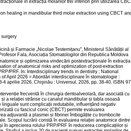
acționale în extracția molarilor trei inferiori prin utilizarea CB
tion healing in mandibular third molar extraction using CBCT an
 surgery
cină și Farmacie „Nicolae Testemițanu”, Ministerul Sănătății al
 Profesor Fala, Asociația Stomatologilor din Republica Moldova
omice și optimizarea vindecării postextracționale în extracția
uation of anatomical risks and optimization of post-extraction
P/PRF. In: Interdisciplinary trends in dentistry : National
 of April 2026 = Abordări interdisciplinare în stomatologie :
, 3-4 aprilie 2026. Chişinău : Universul, 2026, pp. 38-40. ISBN 97
intervenție frecventă în chirurgia dentoalveolară, dar asociată cu
e și a relației strânse cu canalul mandibular și tabla osoasă
se linguale sunt complicații redutabile, influențând negativ
terizată cu fascicul conic (CBCT) permite evaluarea
area adjuvantă a plasmei și fibrinei îmbogățite cu trombocite
e. Scopul lucrării constă în evaluarea relației anatomice dintre
m și în aprecierea rolului PRP/PRF în reducerea complicațiilor și
e. Studiul a inclus 20 de pacienți supuși extracției molarilor de