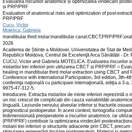
:
Evaluarea riscurilor anatomice și optimizarea vindecării postextr
și PRP/PRF
:
Evaluation of anatomical risks and optimization of post-extrac
PRP/PRF
:
Cucu, Victor
Motelica, Gabriela
:
mandibular third molar;mandibular canal;CBCT;PRP/PRF;oral
:
2026
:
Academia de Științe a Moldovei, Universitatea de Stat de Medi
Republicii Moldova, Centrul de Excelenţă Arca Sănătății - Dr.
:
CUCU, Victor and Gabriela MOTELICA. Evaluarea riscurilor anat
molarilor trei inferiori prin utilizarea CBCT și PRP/PRF = Eval
healing in mandibular third molar extraction using CBCT and PR
Conference with International Participation, 3rd edition, 3th-4th
conferinţa naţională cu participare internaţională, ediţia a 3-a
9975-47-312-5.
:
Introducere. Extracția molarilor de minte inferiori reprezintă o 
un risc crescut de complicații din cauza variabilității anatomic
linguală. Leziunile nervului alveolar inferior și fracturile osoa
prognosticul postoperator. În acest context, tomografia compu
tridimensională preoperatorie a riscurilor anatomice, iar utiliz
(PRP/PRF) contribuie la optimizarea vindecării postextracțional
molarii trei inferiori și structurile adiacente prin CBCT, precu
stimularea regenerării tisulare postoperatorii. Material și metod