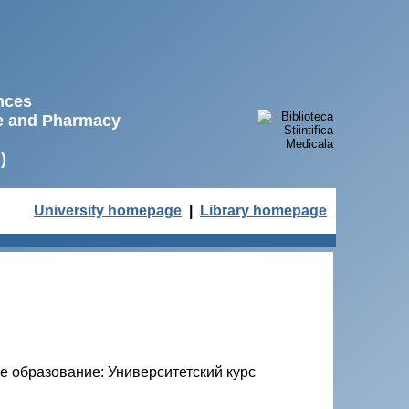
ences
ne and Pharmacy
)
University homepage
|
Library homepage
 образование: Университетский курс