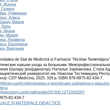
й, Жанна
, Галина
йка, Луминица
рцэ, Алиса
бажиу, Мария
, Лора
а, Диана
ян, Мария
ика, Людмила
рцэ, Екатерина
ру, Виргиния
rsitatea de Stat de Medicină și Farmacie "Nicolae Testemiţanu
тические навыки ухода за больными. Межпрофессиональное
иния Шалару (координатор), Наталья Зарбаилова, Стела Ада
ацевтический университет им. Николае Тестемицану Респ
нэу: CEP Medicina, 2025. 329 p. ISBN 978-9975-82-434-7.
://library.usmf.md/ro/shalaru-v-koordinator-zarbailova-n-adauzh
oteca
://repository.usmf.md/handle/20.500.12710/33287
9975-82-434-7
ALE ȘI MATERIALE DIDACTICE