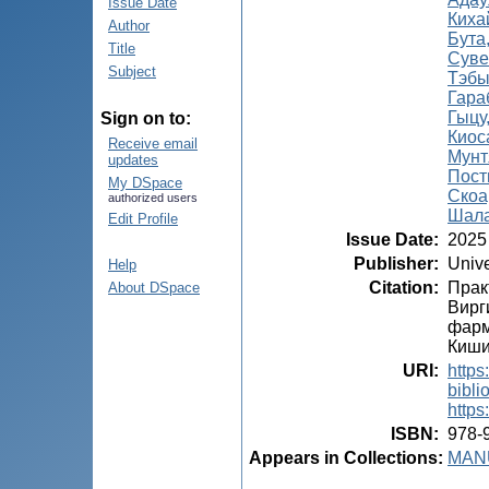
Issue Date
Киха
Author
Бута
Title
Суве
Subject
Тэбы
Гара
Гыцу
Sign on to:
Киос
Receive email
Мунт
updates
Пост
My DSpace
Скоа
authorized users
Шала
Edit Profile
Issue Date
:
2025
Publisher
:
Unive
Help
Citation
:
Прак
About DSpace
Вирг
фарм
Киши
URI
:
https
bibli
https
ISBN
:
978-
Appears in Collections:
MANU