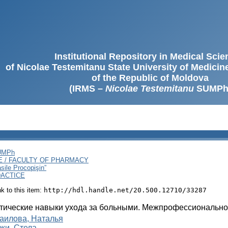
Institutional Repository in Medical Sci
of Nicolae Testemitanu State University of Medici
of the Republic of Moldova
(IRMS –
Nicolae Testemitanu
SUMPh
SUMPh
E / FACULTY OF PHARMACY
sile Procopişin”
DACTICE
ink to this item:
http://hdl.handle.net/20.500.12710/33287
тические навыки ухода за больными. Межпрофессиональное
аилова, Наталья
жи, Стела