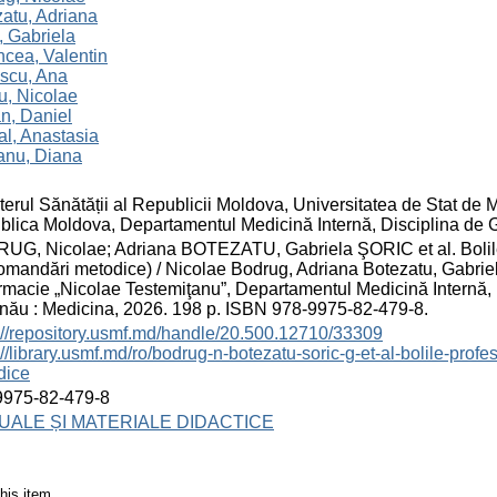
atu, Adriana
, Gabriela
cea, Valentin
scu, Ana
u, Nicolae
n, Daniel
l, Anastasia
anu, Diana
terul Sănătății al Republicii Moldova, Universitatea de Stat de
lica Moldova, Departamentul Medicină Internă, Disciplina de Ge
G, Nicolae; Adriana BOTEZATU, Gabriela ŞORIC et al. Bolile 
mandări metodice) / Nicolae Bodrug, Adriana Botezatu, Gabriela 
rmacie „Nicolae Testemiţanu”, Departamentul Medicină Internă, D
nău : Medicina, 2026. 198 p. ISBN 978-9975-82-479-8.
://repository.usmf.md/handle/20.500.12710/33309
://library.usmf.md/ro/bodrug-n-botezatu-soric-g-et-al-bolile-pro
dice
9975-82-479-8
ALE ȘI MATERIALE DIDACTICE
his item.