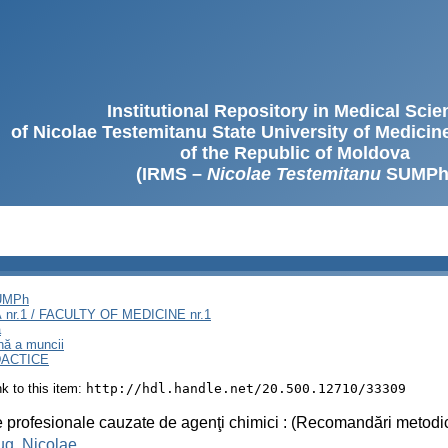
Institutional Repository in Medical Sci
of Nicolae Testemitanu State University of Medici
of the Republic of Moldova
(IRMS –
Nicolae Testemitanu
SUMPh
SUMPh
nr.1 / FACULTY OF MEDICINE nr.1
ă
ină a muncii
DACTICE
ink to this item:
http://hdl.handle.net/20.500.12710/33309
e profesionale cauzate de agenţi chimici : (Recomandări metodi
ug, Nicolae