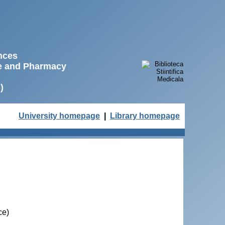
ences
ne and Pharmacy
)
University homepage
|
Library homepage
ce)