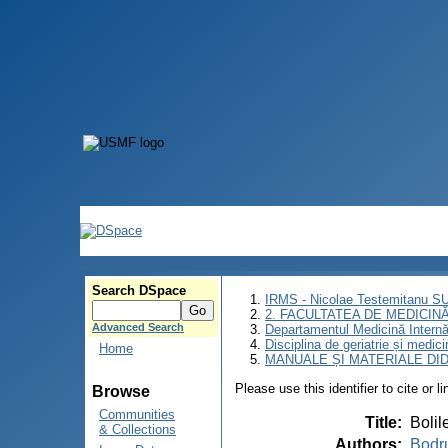
Search DSpace
IRMS - Nicolae Testemitanu 
2. FACULTATEA DE MEDICINĂ 
Advanced Search
Departamentul Medicină Intern
Disciplina de geriatrie și medic
Home
MANUALE ȘI MATERIALE DI
Please use this identifier to cite or l
Browse
Communities
Title
:
Bolil
& Collections
Authors
:
Bodr