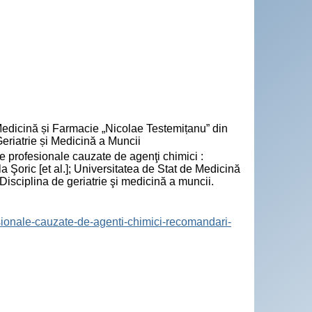
 Medicină și Farmacie „Nicolae Testemițanu” din
riatrie și Medicină a Muncii
profesionale cauzate de agenţi chimici :
Şoric [et al.]; Universitatea de Stat de Medicină
isciplina de geriatrie şi medicină a muncii.
fesionale-cauzate-de-agenti-chimici-recomandari-