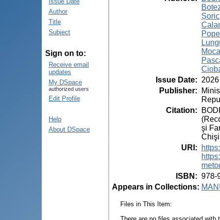
Issue Date
Botez
Author
Șoric
Title
Calan
Subject
Pope
Lung
Moca
Sign on to:
Pasca
Receive email
Ciob
updates
Issue Date
:
2026
My DSpace
authorized users
Publisher
:
Minis
Edit Profile
Repub
Citation
:
BODRU
(Reco
Help
şi Fa
About DSpace
Chişi
URI
:
https
https
meto
ISBN
:
978-
Appears in Collections:
MANU
Files in This Item:
There are no files associated with t